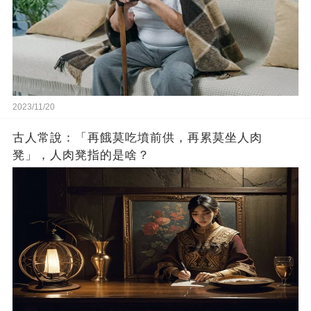
2023/11/20
古人常說：「再餓莫吃墳前供，再累莫坐人肉
凳」，人肉凳指的是啥？