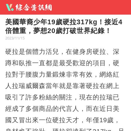
美國華裔少年19歲硬拉317kg！接近4
倍體重，夢想20歲打破世界紀錄！
2023/11/15
硬拉是個體力活兒，在健身房硬拉、深
蹲和臥推一直都是最受歡迎的項目，硬
拉對于腰腹力量鍛煉非常有效，網絡紅
人拉瑞威爾森當年就是靠著硬拉在網上
吸引了許多粉絲的關注，現在的拉瑞已
經成了多個商品的代言人，而在近日美
國又冒出來一位硬拉天才，年僅19歲，