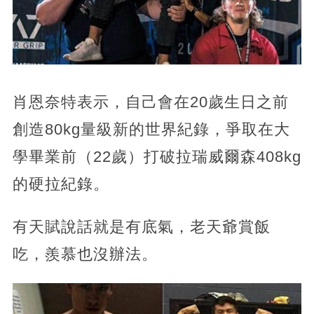
肖恩奈特表示，自己會在20歲生日之前
創造80kg量級新的世界紀錄，爭取在大
學畢業前（22歲）打破拉瑞威爾森408kg
的硬拉紀錄。
有天賦說話就是有底氣，老天爺賞飯
吃，羨慕也沒辦法。