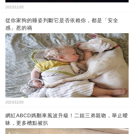
2023/11/20
從你家狗的睡姿判斷它是否依賴你，都是「安全
感」惹的禍
2023/11/20
網紅ABCD媽翻車風波升級！二姐三弟親吻，舉止曖
昧，更多槽點被扒