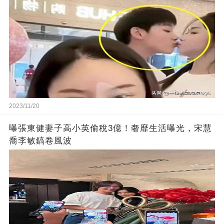
2023/11/20
曝張東健妻子高小英偷稅3億！奢靡生活曝光，宋慧
喬李敏鎬卷風波