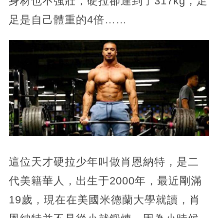
身材也不強壯，硬拉卻達到了317kg，足
足是自己體重的4倍……
這位天才硬拉少年叫做肖恩納特，是二
代美籍華人，出生于2000年，最近剛滿
19歲，現在在美國米德蘭大學就讀，肖