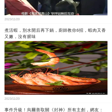
2023/11/20
煮活蝦，別水開后再下鍋，廚師教你6招，蝦肉又香
又嫩，沒有腥味
2023/11/20
事件升級！烏爾善取關《封神》所有主創，網友：