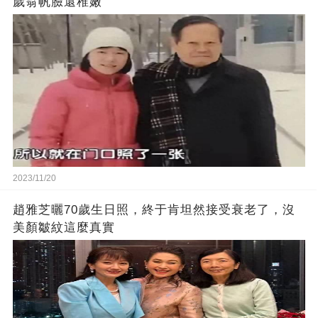
歲翁帆臉還稚嫩
2023/11/20
趙雅芝曬70歲生日照，終于肯坦然接受衰老了，沒
美顏皺紋這麼真實