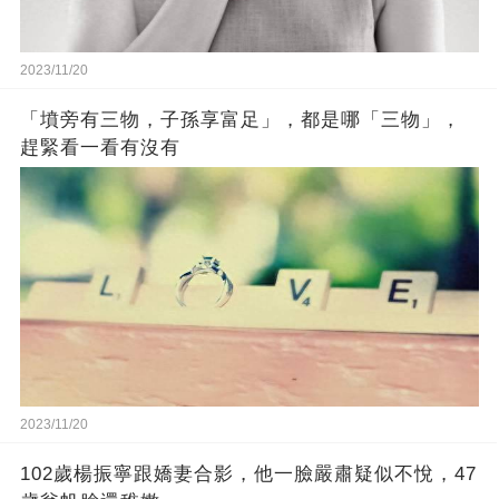
2023/11/20
「墳旁有三物，子孫享富足」，都是哪「三物」，
趕緊看一看有沒有
2023/11/20
102歲楊振寧跟嬌妻合影，他一臉嚴肅疑似不悅，47