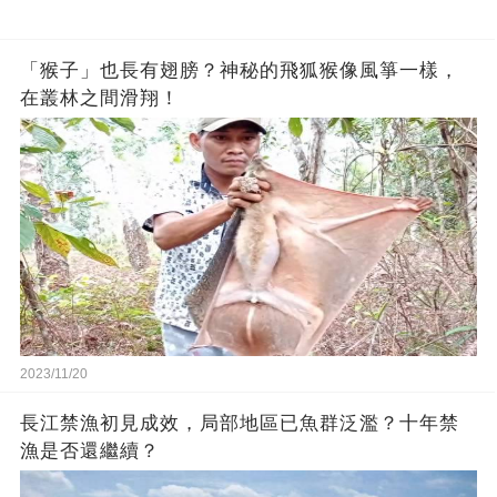
「猴子」也長有翅膀？神秘的飛狐猴像風箏一樣，
在叢林之間滑翔！
2023/11/20
長江禁漁初見成效，局部地區已魚群泛濫？十年禁
漁是否還繼續？