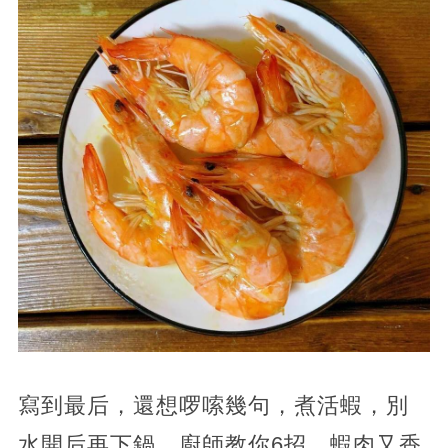
寫到最后，還想啰嗦幾句，煮活蝦，別
水開后再下鍋，廚師教你6招，蝦肉又香