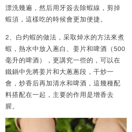
漂洗幾遍，然后用牙簽去除蝦線，剪掉
蝦須，這樣吃的時候會更加便捷。
2、白灼蝦的做法，采取焯水的方法來煮
蝦，熱水中放入蔥白、姜片和啤酒（500
毫升的啤酒），更講究一些的，可以在
鐵鍋中先將姜片和大蔥蔥段，干炒一
會，炒香后再加清水和啤酒，這幾種配
料搭配在一起，主要的作用是增香去
腥。