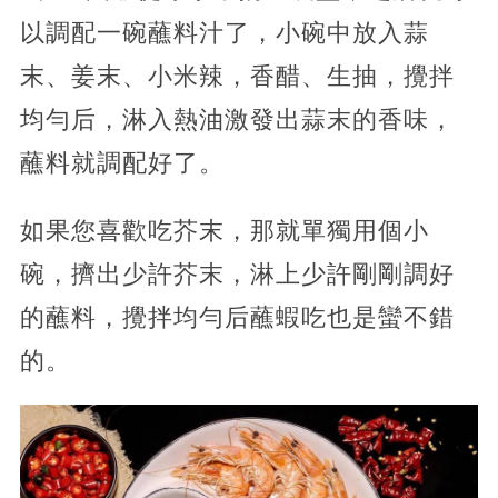
以調配一碗蘸料汁了，小碗中放入蒜
末、姜末、小米辣，香醋、生抽，攪拌
均勻后，淋入熱油激發出蒜末的香味，
蘸料就調配好了。
如果您喜歡吃芥末，那就單獨用個小
碗，擠出少許芥末，淋上少許剛剛調好
的蘸料，攪拌均勻后蘸蝦吃也是蠻不錯
的。