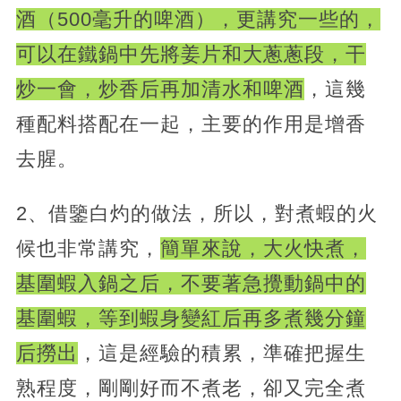
酒（500毫升的啤酒），更講究一些的，
可以在鐵鍋中先將姜片和大蔥蔥段，干
炒一會，炒香后再加清水和啤酒
，這幾
種配料搭配在一起，主要的作用是增香
去腥。
2、借鑒白灼的做法，所以，對煮蝦的火
候也非常講究，
簡單來說，大火快煮，
基圍蝦入鍋之后，不要著急攪動鍋中的
基圍蝦，等到蝦身變紅后再多煮幾分鐘
后撈出
，這是經驗的積累，準確把握生
熟程度，剛剛好而不煮老，卻又完全煮