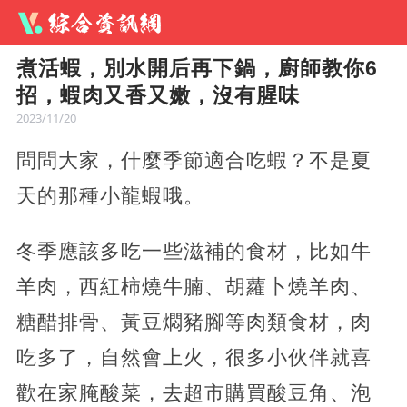
煮活蝦，別水開后再下鍋，廚師教你6
招，蝦肉又香又嫩，沒有腥味
2023/11/20
問問大家，什麼季節適合吃蝦？不是夏
天的那種小龍蝦哦。
冬季應該多吃一些滋補的食材，比如牛
羊肉，西紅柿燒牛腩、胡蘿卜燒羊肉、
糖醋排骨、黃豆燜豬腳等肉類食材，肉
吃多了，自然會上火，很多小伙伴就喜
歡在家腌酸菜，去超市購買酸豆角、泡