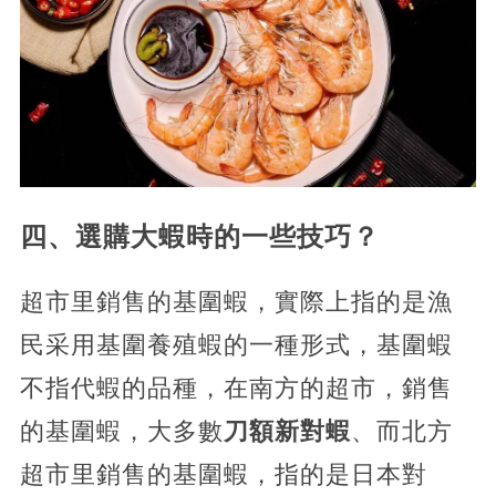
四、選購大蝦時的一些技巧？
超市里銷售的基圍蝦，實際上指的是漁
民采用基圍養殖蝦的一種形式，基圍蝦
不指代蝦的品種，在南方的超市，銷售
的基圍蝦，大多數
刀額新對蝦
、而北方
超市里銷售的基圍蝦，指的是日本對