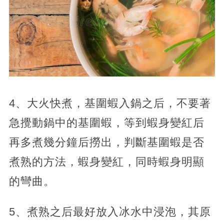
4、大火快煮，基圍蝦入鍋之后，不要著
急攪動鍋中的基圍蝦，等到蝦身變紅后
再多煮幾分鐘后撈出，判斷基圍蝦是否
煮熟的方法，蝦身變紅，同時蝦身明顯
的彎曲。
5、煮熟之后最好放入冰水中浸泡，其原