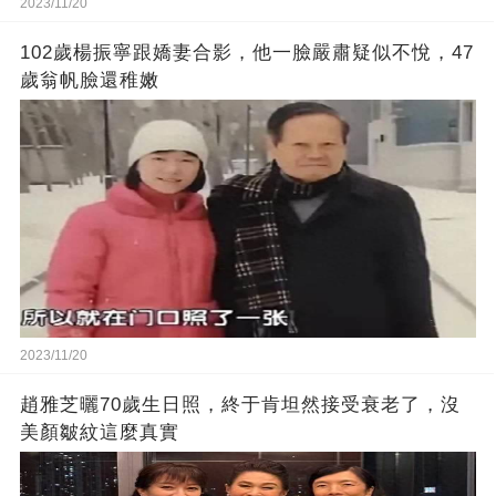
2023/11/20
102歲楊振寧跟嬌妻合影，他一臉嚴肅疑似不悅，47
歲翁帆臉還稚嫩
2023/11/20
趙雅芝曬70歲生日照，終于肯坦然接受衰老了，沒
美顏皺紋這麼真實