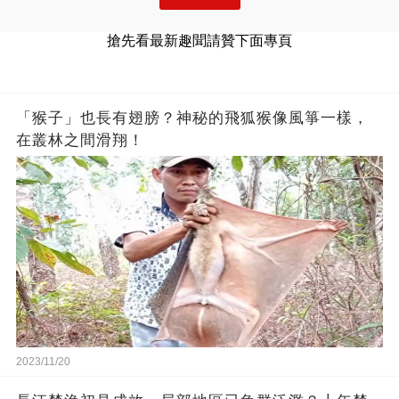
搶先看最新趣聞請贊下面專頁
「猴子」也長有翅膀？神秘的飛狐猴像風箏一樣，
在叢林之間滑翔！
2023/11/20