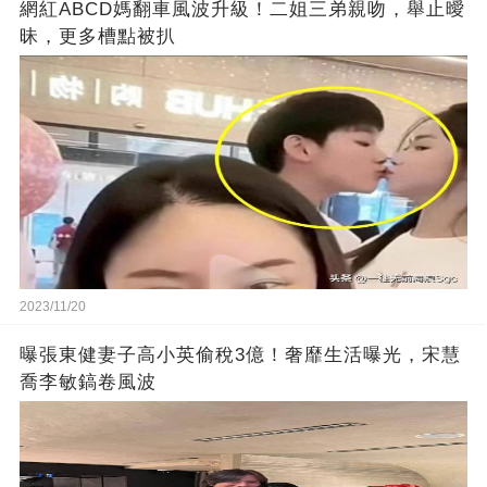
網紅ABCD媽翻車風波升級！二姐三弟親吻，舉止曖
昧，更多槽點被扒
2023/11/20
曝張東健妻子高小英偷稅3億！奢靡生活曝光，宋慧
喬李敏鎬卷風波