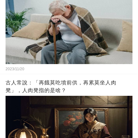
2023/11/20
古人常說：「再餓莫吃墳前供，再累莫坐人肉
凳」，人肉凳指的是啥？