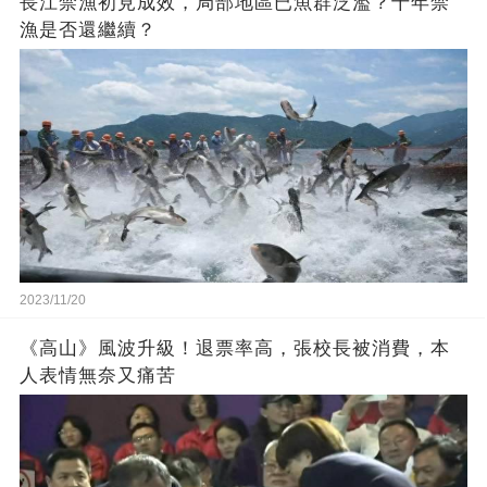
長江禁漁初見成效，局部地區已魚群泛濫？十年禁
漁是否還繼續？
2023/11/20
《高山》風波升級！退票率高，張校長被消費，本
人表情無奈又痛苦