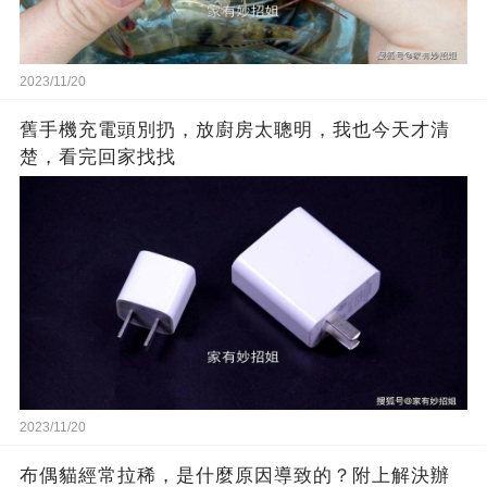
2023/11/20
舊手機充電頭別扔，放廚房太聰明，我也今天才清
楚，看完回家找找
2023/11/20
布偶貓經常拉稀，是什麼原因導致的？附上解決辦