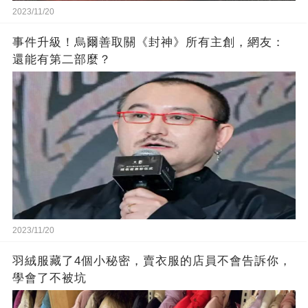
2023/11/20
事件升級！烏爾善取關《封神》所有主創，網友：
還能有第二部麼？
2023/11/20
羽絨服藏了4個小秘密，賣衣服的店員不會告訴你，
學會了不被坑