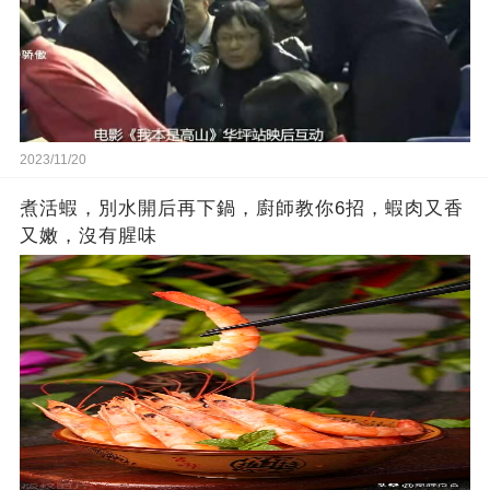
2023/11/20
煮活蝦，別水開后再下鍋，廚師教你6招，蝦肉又香
又嫩，沒有腥味