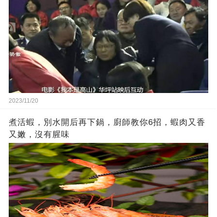
2023/11/20
煮活蝦，別水開后再下鍋，廚師教你6招，蝦肉又香
又嫩，沒有腥味