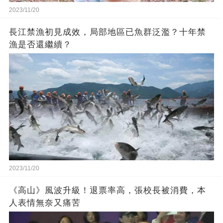
2023/11/20
長江禁漁初見成效，局部地區已魚群泛濫？十年禁
漁是否還繼續？
2023/11/20
《高山》風波升級！退票率高，張校長被消費，本
人表情無奈又痛苦