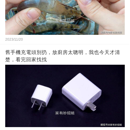
2023/11/20
舊手機充電頭別扔，放廚房太聰明，我也今天才清
楚，看完回家找找