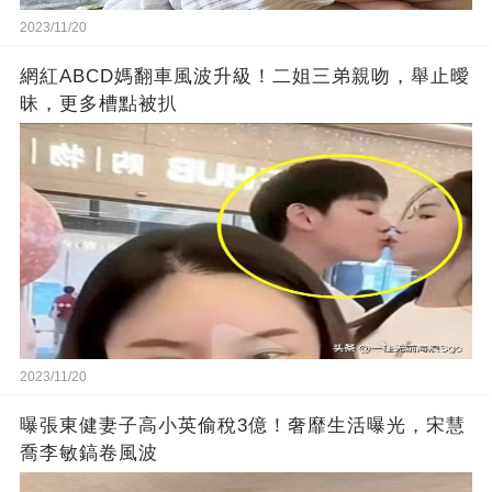
2023/11/20
網紅ABCD媽翻車風波升級！二姐三弟親吻，舉止曖
昧，更多槽點被扒
2023/11/20
曝張東健妻子高小英偷稅3億！奢靡生活曝光，宋慧
喬李敏鎬卷風波