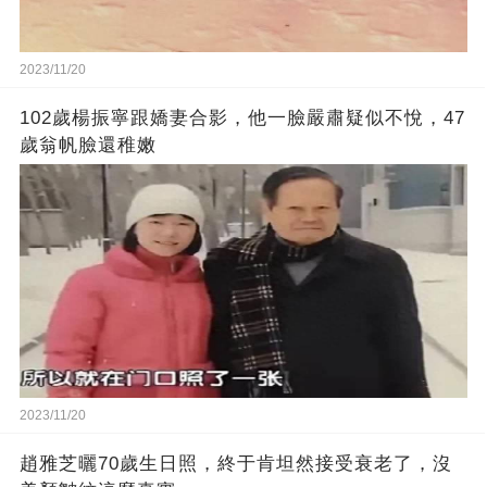
2023/11/20
102歲楊振寧跟嬌妻合影，他一臉嚴肅疑似不悅，47
歲翁帆臉還稚嫩
2023/11/20
趙雅芝曬70歲生日照，終于肯坦然接受衰老了，沒