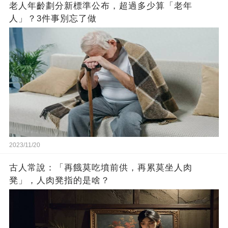
老人年齡劃分新標準公布，超過多少算「老年
人」？3件事別忘了做
2023/11/20
古人常說：「再餓莫吃墳前供，再累莫坐人肉
凳」，人肉凳指的是啥？