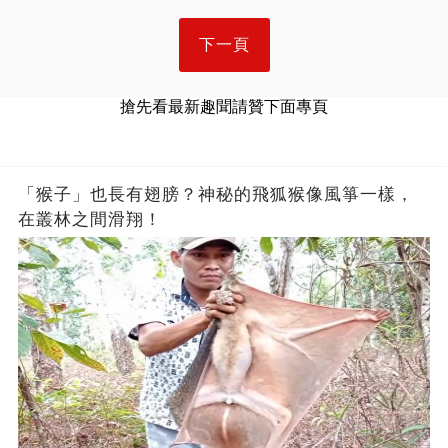
下一頁
搶先看最新趣聞請贊下面專頁
「猴子」也長有翅膀？神秘的飛狐猴像風箏一樣，
在叢林之間滑翔！