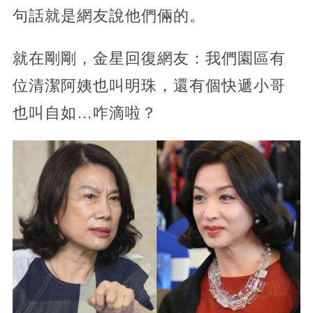
句話就是網友說他們倆的。
就在剛剛，金星回復網友：我們園區有
位清潔阿姨也叫明珠，還有個快遞小哥
也叫自如…咋滴啦？