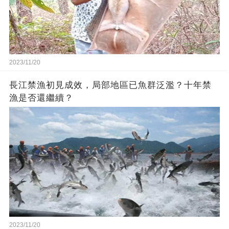
2023/11/20
長江禁漁初見成效，局部地區已魚群泛濫？十年禁
漁是否還繼續？
2023/11/20