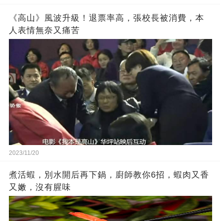
《高山》風波升級！退票率高，張校長被消費，本
人表情無奈又痛苦
2023/11/20
煮活蝦，別水開后再下鍋，廚師教你6招，蝦肉又香
又嫩，沒有腥味