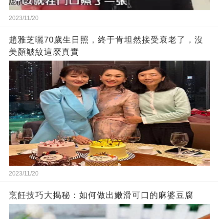
2023/11/20
趙雅芝曬70歲生日照，終于肯坦然接受衰老了，沒
美顏皺紋這麼真實
2023/11/20
烹飪技巧大揭秘：如何做出嫩滑可口的麻婆豆腐