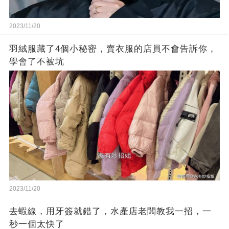
2023/11/20
羽絨服藏了4個小秘密，賣衣服的店員不會告訴你，
學會了不被坑
2023/11/20
去蝦線，用牙簽就錯了，水產店老闆教我一招，一
秒一個太快了