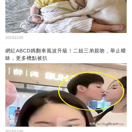
2023/11/20
網紅ABCD媽翻車風波升級！二姐三弟親吻，舉止曖
昧，更多槽點被扒
2023/11/20