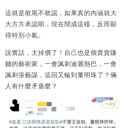
這就是敢罵不敢認，如果真的內涵就大
大方方承認唄，現在鬧成這樣，反而顯
得特別小氣。
說實話，太掉價了！自己也是個賣貨賺
錢的藝術家，一會諷刺迪麗熱巴，一會
諷刺張藝謀，這回又輪到董明珠了？倆
人有什麼矛盾麼？