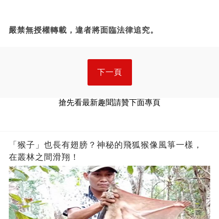
嚴禁無授權轉載，違者將面臨法律追究。
下一頁
搶先看最新趣聞請贊下面專頁
「猴子」也長有翅膀？神秘的飛狐猴像風箏一樣，
在叢林之間滑翔！