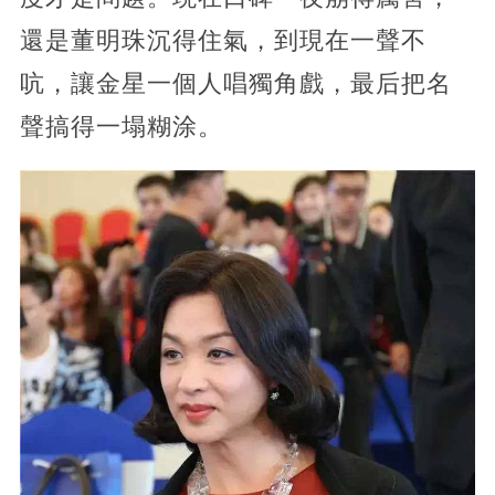
還是董明珠沉得住氣，到現在一聲不
吭，讓金星一個人唱獨角戲，最后把名
聲搞得一塌糊涂。