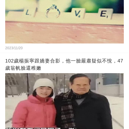
2023/11/20
102歲楊振寧跟嬌妻合影，他一臉嚴肅疑似不悅，47
歲翁帆臉還稚嫩