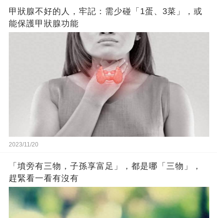
甲狀腺不好的人，牢記：需少碰「1蛋、3菜」，或
能保護甲狀腺功能
2023/11/20
「墳旁有三物，子孫享富足」，都是哪「三物」，
趕緊看一看有沒有