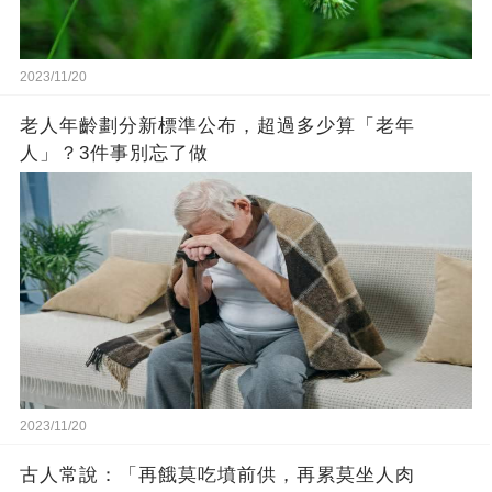
2023/11/20
老人年齡劃分新標準公布，超過多少算「老年
人」？3件事別忘了做
2023/11/20
古人常說：「再餓莫吃墳前供，再累莫坐人肉