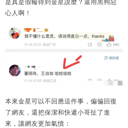
是真是假輪得到金星說麼？還用黑狗惡
心人啊！
本來金星可以不回應這件事，偏偏回復
了網友，還把保潔和快遞小哥扯了進
來，讓網友更加氣憤：