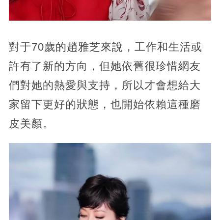
對于70歲的趙雅芝來說，工作和生活或
許有了新的方向，但她依舊很珍惜網友
們對她的熱愛與支持，所以才會想給大
家留下更好的狀態，也開始依賴這種磨
皮美顏。