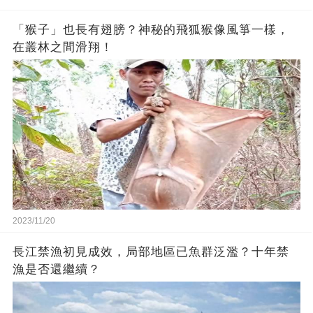
「猴子」也長有翅膀？神秘的飛狐猴像風箏一樣，
在叢林之間滑翔！
2023/11/20
長江禁漁初見成效，局部地區已魚群泛濫？十年禁
漁是否還繼續？