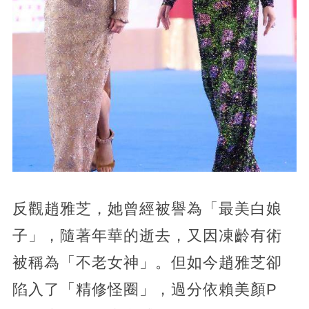
反觀趙雅芝，她曾經被譽為「最美白娘
子」，隨著年華的逝去，又因凍齡有術
被稱為「不老女神」。但如今趙雅芝卻
陷入了「精修怪圈」，過分依賴美顏P