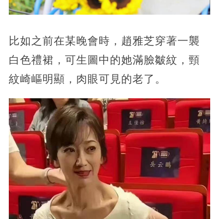
比如之前在某晚會時，趙雅芝穿著一襲
白色禮裙，可生圖中的她滿臉皺紋，頸
紋崎嶇明顯，肉眼可見的老了。