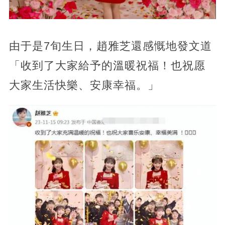
由于是7旬生日，趙雅芝還感慨地發文道
「收到了大家給予的溫暖祝福！也祝愿
大家生活快樂、安康幸福。」