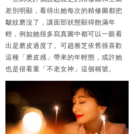
差別明顯，看得出她每次的精修圖都把
皺紋磨沒了，讓面部狀態顯得飽滿年
輕，例如她很多寫真圖中都可以一眼看
出是磨皮過度了。可趙雅芝依舊很喜歡
這種「磨皮感」帶來的年輕態，或許她
也是很看重「不老女神」這個稱號。