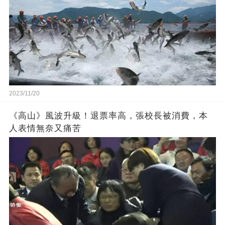
2023/11/20
《高山》風波升級！退票率高，張校長被消費，本
人表情無奈又痛苦