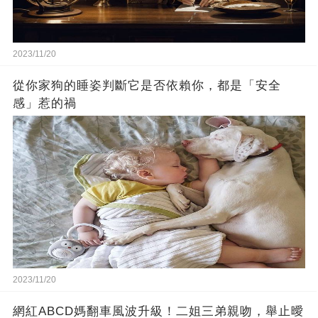
2023/11/20
從你家狗的睡姿判斷它是否依賴你，都是「安全
感」惹的禍
2023/11/20
網紅ABCD媽翻車風波升級！二姐三弟親吻，舉止曖