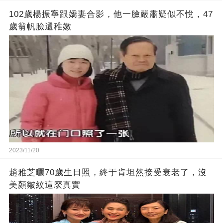
102歲楊振寧跟嬌妻合影，他一臉嚴肅疑似不悅，47
歲翁帆臉還稚嫩
2023/11/20
趙雅芝曬70歲生日照，終于肯坦然接受衰老了，沒
美顏皺紋這麼真實