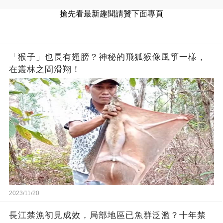
搶先看最新趣聞請贊下面專頁
「猴子」也長有翅膀？神秘的飛狐猴像風箏一樣，
在叢林之間滑翔！
2023/11/20
長江禁漁初見成效，局部地區已魚群泛濫？十年禁