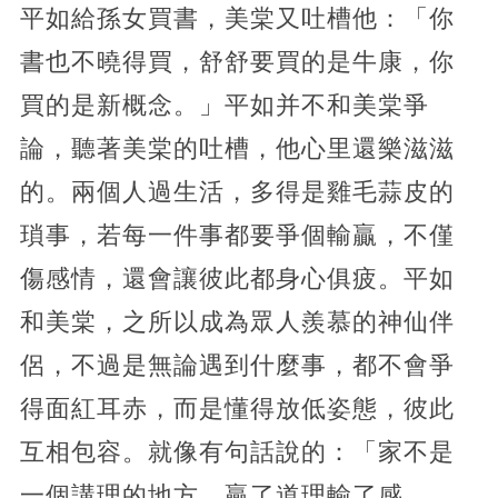
平如給孫女買書，美棠又吐槽他：「你
書也不曉得買，舒舒要買的是牛康，你
買的是新概念。」平如并不和美棠爭
論，聽著美棠的吐槽，他心里還樂滋滋
的。兩個人過生活，多得是雞毛蒜皮的
瑣事，若每一件事都要爭個輸贏，不僅
傷感情，還會讓彼此都身心俱疲。平如
和美棠，之所以成為眾人羨慕的神仙伴
侶，不過是無論遇到什麼事，都不會爭
得面紅耳赤，而是懂得放低姿態，彼此
互相包容。就像有句話說的：「家不是
一個講理的地方，贏了道理輸了感