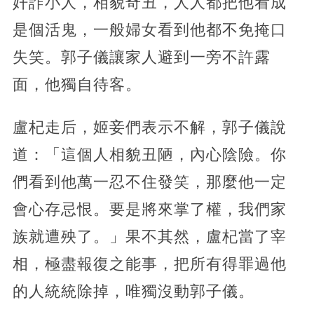
奸詐小人，相貌奇丑，人人都把他看成
是個活鬼，一般婦女看到他都不免掩口
失笑。郭子儀讓家人避到一旁不許露
面，他獨自待客。
盧杞走后，姬妾們表示不解，郭子儀說
道：「這個人相貌丑陋，內心陰險。你
們看到他萬一忍不住發笑，那麼他一定
會心存忌恨。要是將來掌了權，我們家
族就遭殃了。」果不其然，盧杞當了宰
相，極盡報復之能事，把所有得罪過他
的人統統除掉，唯獨沒動郭子儀。