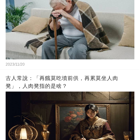
2023/11/20
古人常說：「再餓莫吃墳前供，再累莫坐人肉
凳」，人肉凳指的是啥？