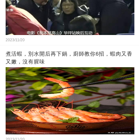
2023/11/20
煮活蝦，別水開后再下鍋，廚師教你6招，蝦肉又香
又嫩，沒有腥味
2023/11/20