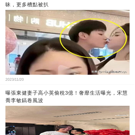
昧，更多槽點被扒
2023/11/20
曝張東健妻子高小英偷稅3億！奢靡生活曝光，宋慧
喬李敏鎬卷風波