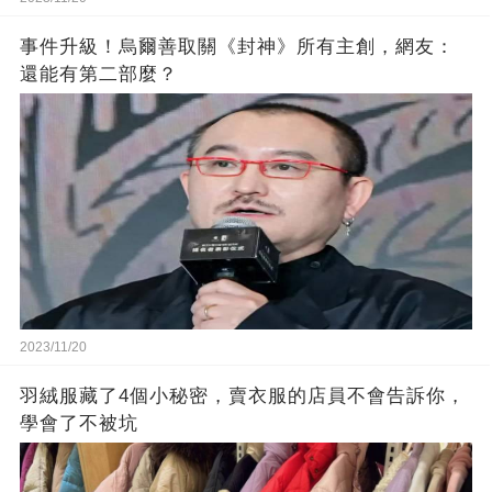
事件升級！烏爾善取關《封神》所有主創，網友：
還能有第二部麼？
2023/11/20
羽絨服藏了4個小秘密，賣衣服的店員不會告訴你，
學會了不被坑