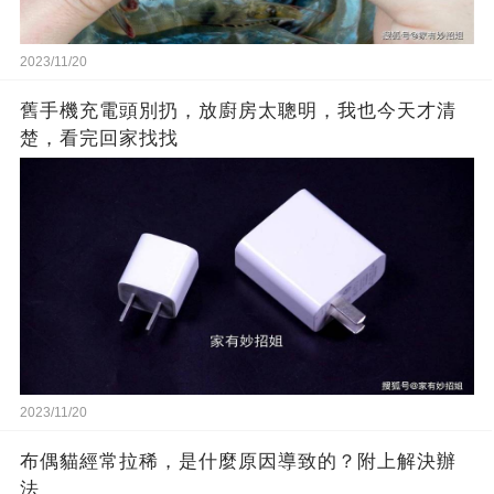
2023/11/20
舊手機充電頭別扔，放廚房太聰明，我也今天才清
楚，看完回家找找
2023/11/20
布偶貓經常拉稀，是什麼原因導致的？附上解決辦
法