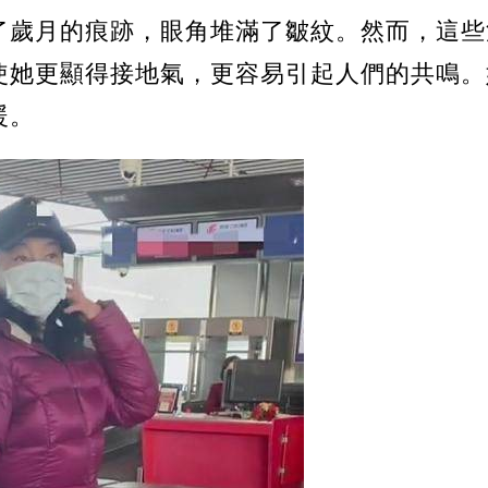
了歲月的痕跡，眼角堆滿了皺紋。然而，這些
使她更顯得接地氣，更容易引起人們的共鳴。
暖。