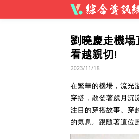
劉曉慶走機場
看越親切!
2023/11/18
在繁華的機場，流光
穿搭，散發著歲月沉
注目的穿搭故事。穿
的氣息。跟隨著這位