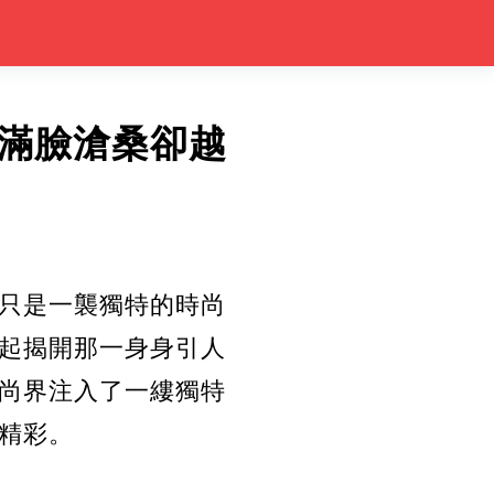
滿臉滄桑卻越
只是一襲獨特的時尚
起揭開那一身身引人
尚界注入了一縷獨特
精彩。