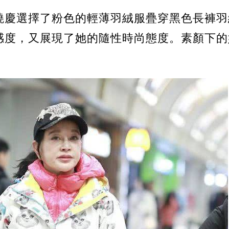
曉慶選擇了粉色的輕薄羽絨服疊穿黑色長褲羽
感度，又展現了她的隨性時尚態度。素顏下的