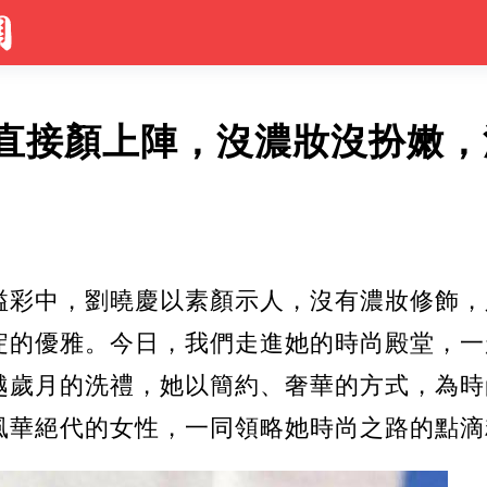
直接顏上陣，沒濃妝沒扮嫩，
溢彩中，劉曉慶以素顏示人，沒有濃妝修飾，
淀的優雅。今日，我們走進她的時尚殿堂，一
越歲月的洗禮，她以簡約、奢華的方式，為時
風華絕代的女性，一同領略她時尚之路的點滴