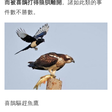
而被喜鵲打得狼狽離開
。諸如此類的事
件數不勝數。
喜鵲驅趕魚鷹