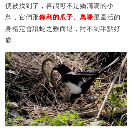
便被找到了，喜鵲可不是嬌滴滴的小
鳥，它們那
鋒利的爪子、鳥喙
跟靈活的
身體定會讓蛇之難而退，討不到半點好
處。