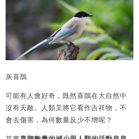
灰喜鵲
可能有人會好奇，既然喜鵲在大自然中
沒有天敵。人類又將它看作吉祥物，不
會去傷害，為何數量反少不增呢？
其實
喜鵲數量的減少與人類的活動息息