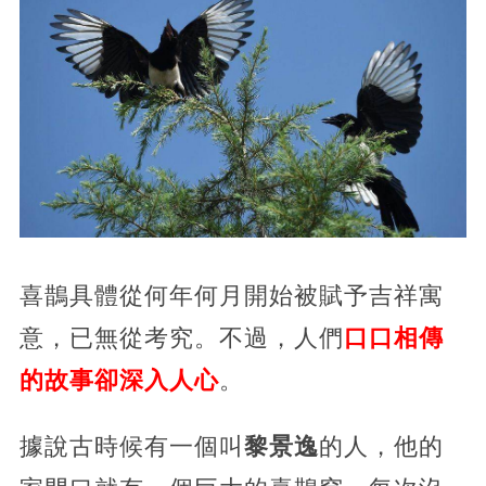
喜鵲具體從何年何月開始被賦予吉祥寓
意，已無從考究。不過，人們
口口相傳
的故事卻深入人心
。
據說古時候有一個叫
黎景逸
的人，他的