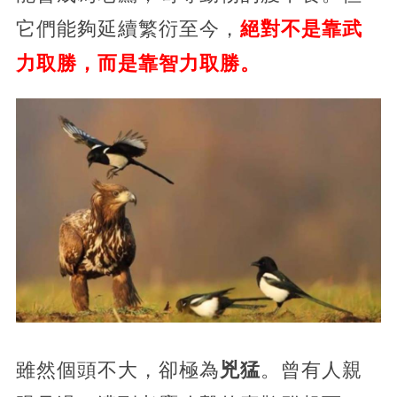
它們能夠延續繁衍至今，
絕對不是靠武
力取勝，而是靠智力取勝。
雖然個頭不大，卻極為
兇猛
。曾有人親