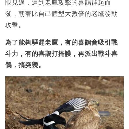
眼見過，遭到老鷹攻擊的喜鵲群起而
發，朝著比自己體型大數倍的老鷹發動
攻擊。
為了能夠驅趕老鷹，有的喜鵲會吸引戰
斗力，有的喜鵲打掩護，再派出戰斗喜
鵲，搞突襲。