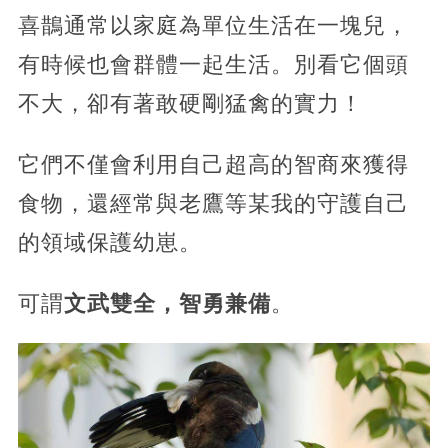
喜鵲通常以家庭為單位生活在一塊兒，
有時候也會群體一起生活。別看它個頭
不大，卻有著敢硬剛猛禽的實力！
它們不僅會利用自己超高的智商來獲得
食物，還經常與老鷹等某我的守護自己
的領域保護幼崽。
可謂
文武雙全，智勇兼備
。