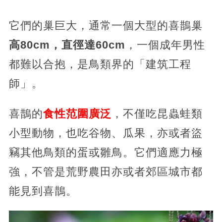
它們的巢巨大，通常一個大型的喜鵲巢
高80cm，直徑達60cm
，一個成年男性
都難以合抱，是鳥類界的「建筑工程
師」。
喜鵲的
食性范圍廣泛
，不僅吃昆蟲蛙類
小型動物，也吃谷物、瓜果，亦或者盜
竊其他鳥類的蛋或雛鳥。它們適應力極
強，不管是荒野農田亦或者郊區城市都
能見到喜鵲。