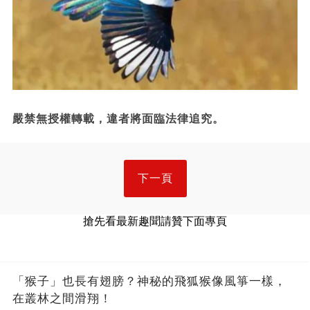
嚴禁無授權轉載，違者將面臨法律追究。
下一頁
搶先看最新趣聞請贊下面專頁
「猴子」也長有翅膀？神秘的飛狐猴像風箏一樣，
在叢林之間滑翔！