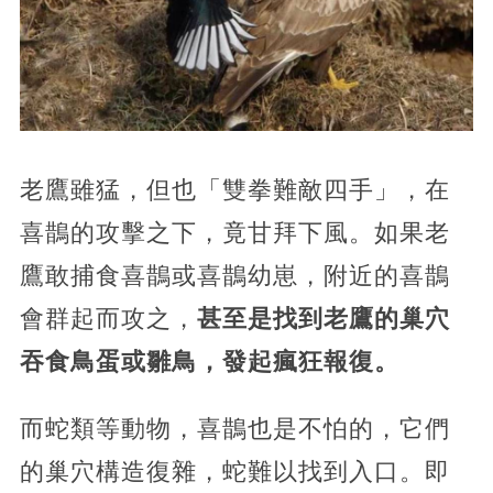
老鷹雖猛，但也「雙拳難敵四手」，在
喜鵲的攻擊之下，竟甘拜下風。如果老
鷹敢捕食喜鵲或喜鵲幼崽，附近的喜鵲
會群起而攻之，
甚至是找到老鷹的巢穴
吞食鳥蛋或雛鳥，發起瘋狂報復。
而蛇類等動物，喜鵲也是不怕的，它們
的巢穴構造復雜，蛇難以找到入口。即