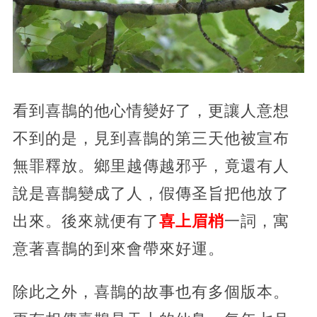
看到喜鵲的他心情變好了，更讓人意想
不到的是，見到喜鵲的第三天他被宣布
無罪釋放。鄉里越傳越邪乎，竟還有人
說是喜鵲變成了人，假傳圣旨把他放了
出來。後來就便有了
喜上眉梢
一詞，寓
意著喜鵲的到來會帶來好運。
除此之外，喜鵲的故事也有多個版本。