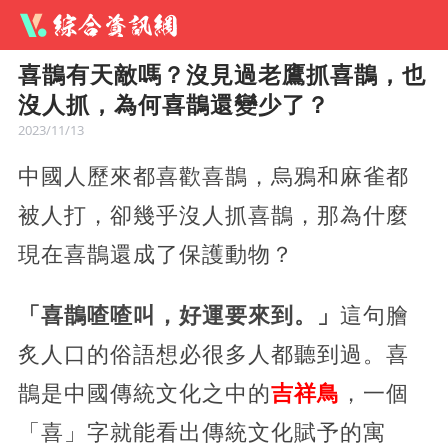
喜鵲有天敵嗎？沒見過老鷹抓喜鵲，也
沒人抓，為何喜鵲還變少了？
2023/11/13
中國人歷來都喜歡喜鵲，烏鴉和麻雀都
被人打，卻幾乎沒人抓喜鵲，那為什麼
現在喜鵲還成了保護動物？
「喜鵲喳喳叫，好運要來到。」
這句膾
炙人口的俗語想必很多人都聽到過。喜
鵲是中國傳統文化之中的
吉祥鳥
，一個
「喜」字就能看出傳統文化賦予的寓