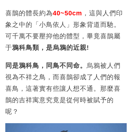
喜鵲的體長約為
40~50cm
，這與人們印
象之中的「小鳥依人」形象背道而馳。
可千萬不要壓抑他的體型，畢竟喜鵲屬
于
鴉科鳥類，是烏鴉的近親!
同是鴉科鳥，同鳥不同命。
烏鴉被人們
視為不祥之鳥，而喜鵲卻成了人們的報
喜鳥，這著實有些讓人想不通。那麼喜
鵲的吉祥寓意究竟是從何時被賦予的
呢？