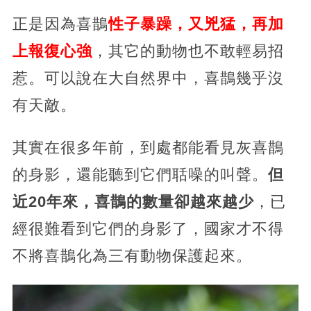
正是因為喜鵲
性子暴躁，又兇猛，再加
上報復心強
，其它的動物也不敢輕易招
惹。可以說在大自然界中，喜鵲幾乎沒
有天敵。
其實在很多年前，到處都能看見灰喜鵲
的身影，還能聽到它們聒噪的叫聲。
但
近20年來，喜鵲的數量卻越來越少
，已
經很難看到它們的身影了，國家才不得
不將喜鵲化為三有動物保護起來。