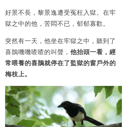
好景不長，黎景逸遭受冤枉入獄。在牢
獄之中的他，苦悶不已，郁郁寡歡。
突然有一天，他坐在牢獄之中，聽到了
喜鵲嘰嘰喳喳的叫聲，
他抬頭一看，經
常喂養的喜鵲就停在了監獄的窗戶外的
梅枝上。