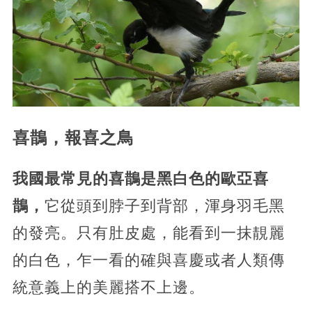
喜鵲，報喜之鳥
我國最常見的喜鵲是黑白色的歐亞喜
鵲，
它從頭到脖子到背部，渾身羽毛黑
的發亮。只有肚皮處，能看到一抹靚麗
的白色，乍一看的確與喜慶或者人類傳
統意義上的美麗搭不上邊。