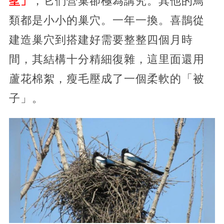
墅」
，它們營巢卻極為講究。其他的鳥
類都是小小的巢穴。一年一換。喜鵲從
建造巢穴到搭建好需要整整四個月時
間，其結構十分精細復雜，這里面還用
蘆花棉絮，瘦毛壓成了一個柔軟的「被
子」。