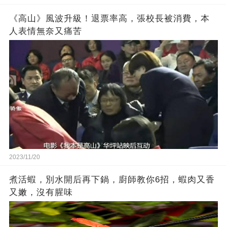
《高山》風波升級！退票率高，張校長被消費，本
人表情無奈又痛苦
2023/11/20
煮活蝦，別水開后再下鍋，廚師教你6招，蝦肉又香
又嫩，沒有腥味