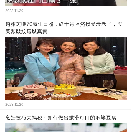
2023/11/20
趙雅芝曬70歲生日照，終于肯坦然接受衰老了，沒
美顏皺紋這麼真實
2023/11/20
烹飪技巧大揭秘：如何做出嫩滑可口的麻婆豆腐