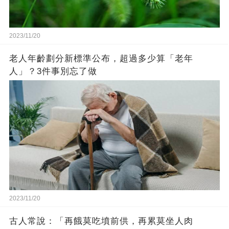
2023/11/20
老人年齡劃分新標準公布，超過多少算「老年
人」？3件事別忘了做
2023/11/20
古人常說：「再餓莫吃墳前供，再累莫坐人肉