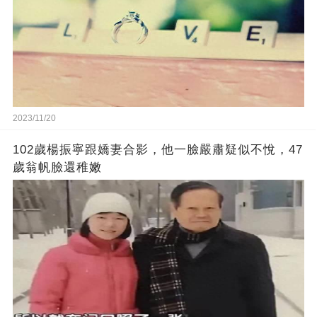
2023/11/20
102歲楊振寧跟嬌妻合影，他一臉嚴肅疑似不悅，47
歲翁帆臉還稚嫩