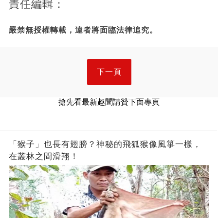
責任編輯：
嚴禁無授權轉載，違者將面臨法律追究。
下一頁
搶先看最新趣聞請贊下面專頁
「猴子」也長有翅膀？神秘的飛狐猴像風箏一樣，
在叢林之間滑翔！