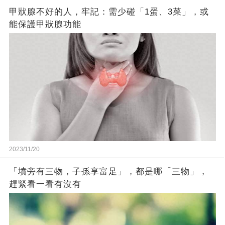
甲狀腺不好的人，牢記：需少碰「1蛋、3菜」，或
能保護甲狀腺功能
2023/11/20
「墳旁有三物，子孫享富足」，都是哪「三物」，
趕緊看一看有沒有