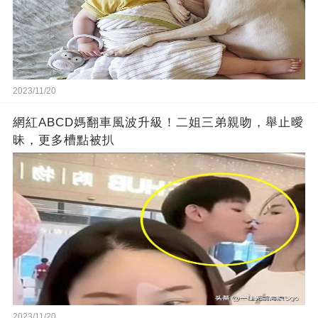
2023/11/20
網紅ABCD媽翻車風波升級！二姐三弟親吻，舉止曖
昧，更多槽點被扒
2023/11/20