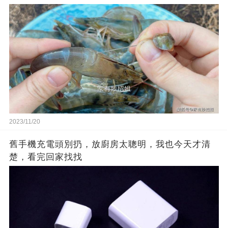
2023/11/20
舊手機充電頭別扔，放廚房太聰明，我也今天才清
楚，看完回家找找