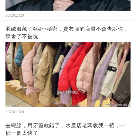
2023/11/20
羽絨服藏了4個小秘密，賣衣服的店員不會告訴你，
學會了不被坑
2023/11/20
去蝦線，用牙簽就錯了，水產店老闆教我一招，一
秒一個太快了