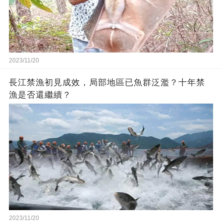
2023/11/20
長江禁漁初見成效，局部地區已魚群泛濫？十年禁
漁是否還繼續？
2023/11/20