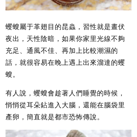
蠼螋屬于革翅目的昆蟲，習性就是晝伏
夜出，天性陰暗，如果你家里光線不夠
充足、通風不佳、再加上比較潮濕的
話，就很容易在晚上遇上出來溜達的蠼
螋。
有人說，蠼螋會趁著人們睡覺的時候，
悄悄從耳朵鉆進入大腦，還能在腦袋里
產卵，簡直就是都市恐怖傳說。