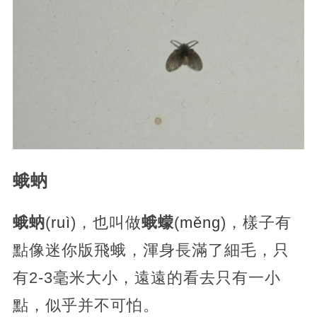
蛾蚋
蛾蚋
(
ruì
)，也叫做
蛾蠓
(
měng
)，樣子有
點像迷你版飛蛾，渾身長滿了細毛，只
有2-3毫米大小，遠遠的看去只有一小
點，似乎并不可怕。