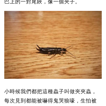
巴上的一對尾鋏，像一個夾子。
小時候我們都把這種蟲子叫做夾夾蟲，
每次見到都能被嚇得鬼哭狼嚎，生怕被