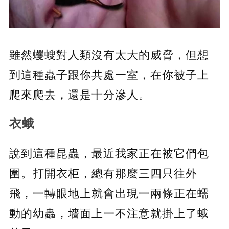
雖然蠼螋對人類沒有太大的威脅，但想
到這種蟲子跟你共處一室，在你被子上
爬來爬去，還是十分滲人。
衣蛾
說到這種昆蟲，最近我家正在被它們包
圍。打開衣柜，總有那麼三四只往外
飛，一轉眼地上就會出現一兩條正在蠕
動的幼蟲，墻面上一不注意就掛上了蛾