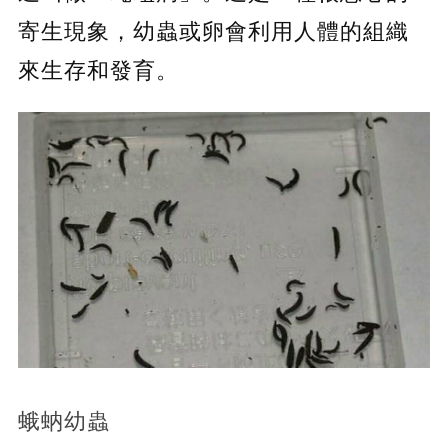
寄生現象，幼蟲或卵會利用人體的組織
來生存和發育。
蛾蚋幼蟲