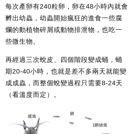
每次產卵有240粒卵，卵在48小時內就會
孵出幼蟲，幼蟲開始瘋狂的進食一些腐
爛的動植物碎屑或動物排泄物，也吃一
些微生物。
再經過三次蛻皮、四個階段變成蛹，蛹
期20-40小時，也就是差不多兩天就能變
成成蟲，而整個蛻變過程只需要8-24天
（看溫度而定）。