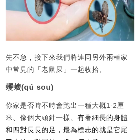
先不急，接下來我們將連同另外兩種家
中常見的「老鼠屎」一起收拾。
蠼螋(qú sōu)
你家是否時不時會跑出一種大概1-2厘
米、像個大頭針一樣、
有著細長的身體
和四對長長的足，最為標志的就是它尾