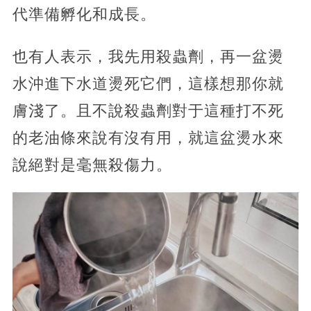
代準備孵化和成長。
也有人表示，我先用殺蟲劑，再一盆燙
水沖進下水道燙死它們，這樣想那你就
膚淺了。且不說殺蟲劑對于這種打不死
的老油條來說有沒有用，就這盆燙水來
說絕對是毫無殺傷力。