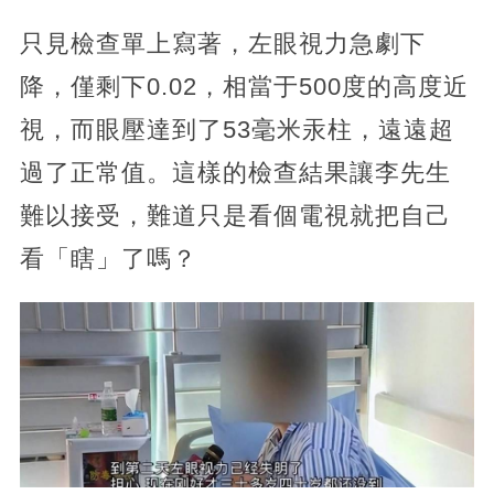
只見檢查單上寫著，左眼視力急劇下
降，僅剩下0.02，相當于500度的高度近
視，而眼壓達到了53毫米汞柱，遠遠超
過了正常值。這樣的檢查結果讓李先生
難以接受，難道只是看個電視就把自己
看「瞎」了嗎？