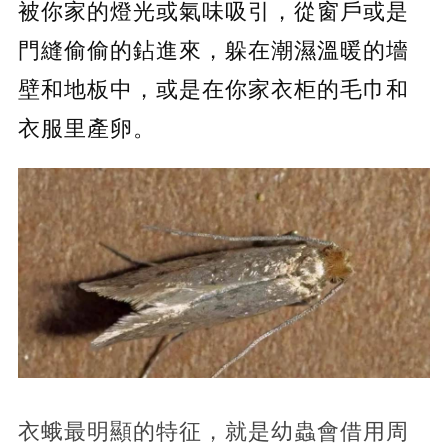
被你家的燈光或氣味吸引，從窗戶或是
門縫偷偷的鉆進來，躲在潮濕溫暖的墻
壁和地板中，或是在你家衣柜的毛巾和
衣服里產卵。
衣蛾最明顯的特征，就是幼蟲會借用周