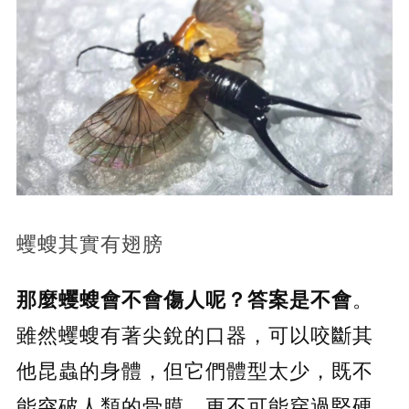
蠼螋其實有翅膀
那麼蠼螋會不會傷人呢？答案是不會
。
雖然蠼螋有著尖銳的口器，可以咬斷其
他昆蟲的身體，但它們體型太少，既不
能突破人類的骨膜，更不可能穿過堅硬