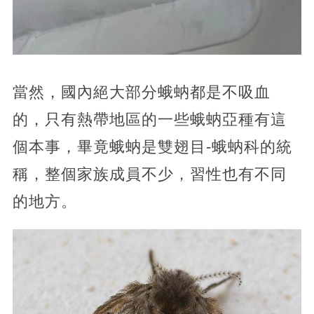
當然，國內絕大部分蛾蚋都是不吸血
的，只有熱帶地區的一些蛾蚋亞種有這
個本事，畢竟蛾蚋是雙翅目-蛾蚋科的統
稱，整個家族成員不少，習性也有不同
的地方。