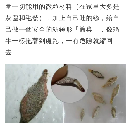
圍一切能用的微粒材料（在家里大多是
灰塵和毛發），加上自己吐的絲，給自
己做一個安全的紡錘形「筒巢」，像蝸
牛一樣拖著到處跑，一有危險就縮回
去。