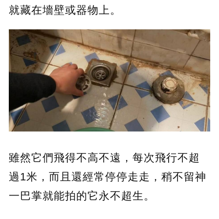
就藏在墻壁或器物上。
雖然它們飛得不高不遠，每次飛行不超
過1米，而且還經常停停走走，稍不留神
一巴掌就能拍的它永不超生。