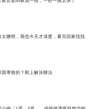
水產店老闆教我一招，一秒一個太快了
房太聰明，我也今天才清楚，看完回家找找
原因導致的？附上解決辦法
需少碰「1蛋、3菜」，或能保護甲狀腺功能