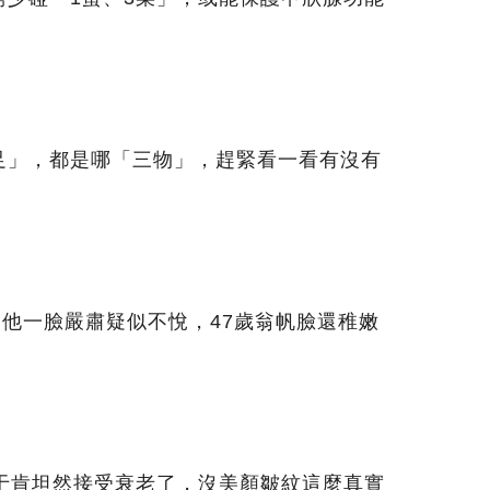
足」，都是哪「三物」，趕緊看一看有沒有
，他一臉嚴肅疑似不悅，47歲翁帆臉還稚嫩
終于肯坦然接受衰老了，沒美顏皺紋這麼真實