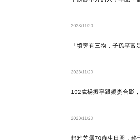
2023/11/20
「墳旁有三物，子孫享富
2023/11/20
102歲楊振寧跟嬌妻合影
2023/11/20
趙雅芝曬70歲生日照，