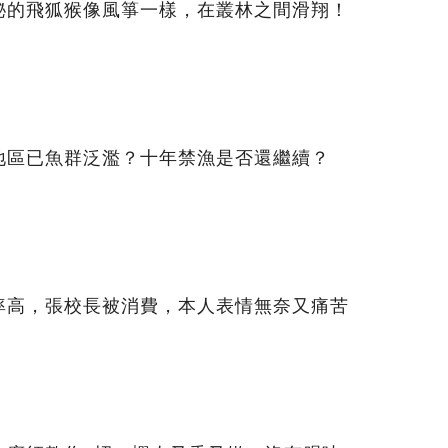
秘的飛狐猴像風箏一樣，在叢林之間滑翔！
地區已魚群泛濫？十年禁漁是否還繼續？
率高，張校長被消費，本人表情無奈又痛苦