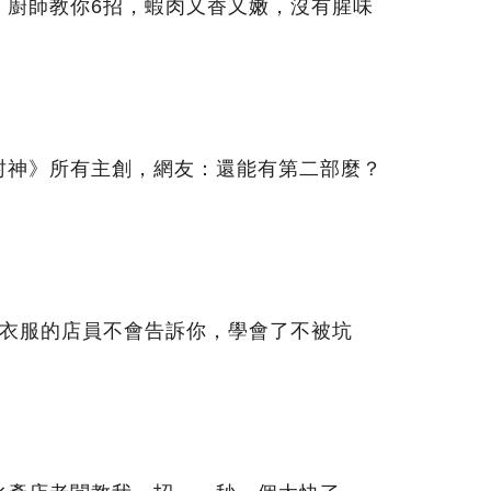
，廚師教你6招，蝦肉又香又嫩，沒有腥味
封神》所有主創，網友：還能有第二部麼？
賣衣服的店員不會告訴你，學會了不被坑