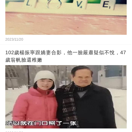
2023/11/20
102歲楊振寧跟嬌妻合影，他一臉嚴肅疑似不悅，47
歲翁帆臉還稚嫩