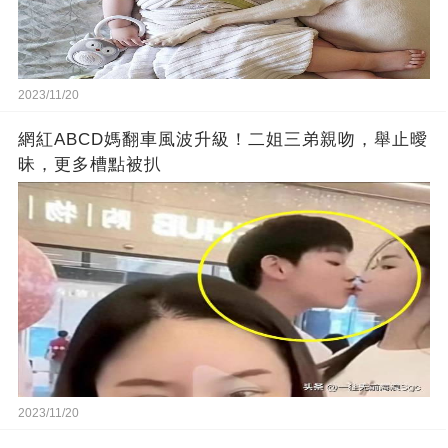
2023/11/20
網紅ABCD媽翻車風波升級！二姐三弟親吻，舉止曖
昧，更多槽點被扒
2023/11/20