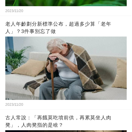
2023/11/20
老人年齡劃分新標準公布，超過多少算「老年
人」？3件事別忘了做
2023/11/20
古人常說：「再餓莫吃墳前供，再累莫坐人肉
凳」，人肉凳指的是啥？