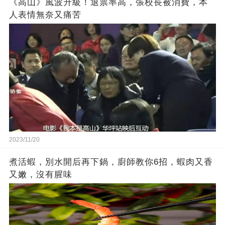
《高山》風波升級！退票率高，張校長被消費，本
人表情無奈又痛苦
2023/11/20
煮活蝦，別水開后再下鍋，廚師教你6招，蝦肉又香
又嫩，沒有腥味