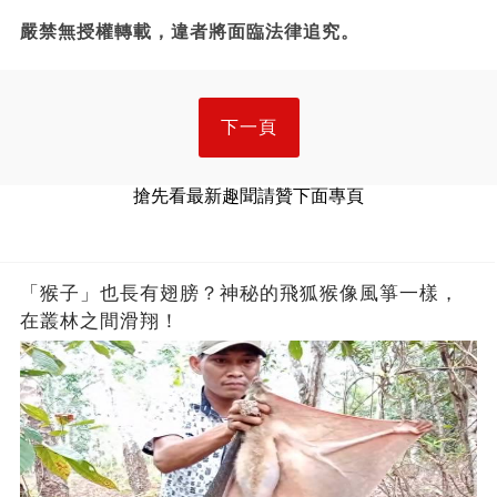
嚴禁無授權轉載，違者將面臨法律追究。
下一頁
搶先看最新趣聞請贊下面專頁
「猴子」也長有翅膀？神秘的飛狐猴像風箏一樣，
在叢林之間滑翔！