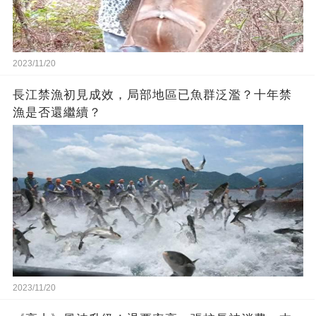
2023/11/20
長江禁漁初見成效，局部地區已魚群泛濫？十年禁
漁是否還繼續？
2023/11/20