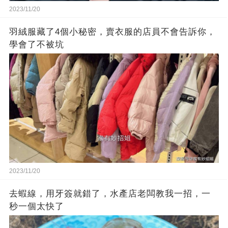
2023/11/20
羽絨服藏了4個小秘密，賣衣服的店員不會告訴你，
學會了不被坑
2023/11/20
去蝦線，用牙簽就錯了，水產店老闆教我一招，一
秒一個太快了