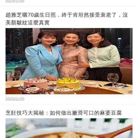
2023/11/20
趙雅芝曬70歲生日照，終于肯坦然接受衰老了，沒
美顏皺紋這麼真實
2023/11/20
烹飪技巧大揭秘：如何做出嫩滑可口的麻婆豆腐