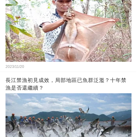
2023/11/20
長江禁漁初見成效，局部地區已魚群泛濫？十年禁
漁是否還繼續？