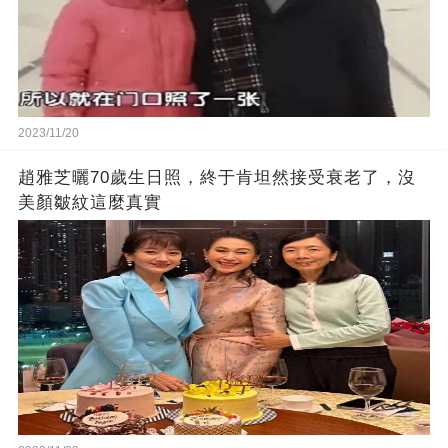
2023/11/20
趙雅芝曬70歲生日照，終于肯坦然接受衰老了，沒
美顏皺紋這麼真實