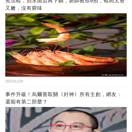
煮活蝦，別水開后再下鍋，廚師教你6招，蝦肉又香
又嫩，沒有腥味
2023/11/20
事件升級！烏爾善取關《封神》所有主創，網友：
還能有第二部麼？