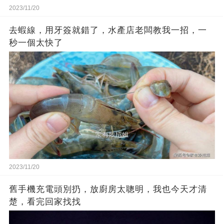
2023/11/20
去蝦線，用牙簽就錯了，水產店老闆教我一招，一
秒一個太快了
2023/11/20
舊手機充電頭別扔，放廚房太聰明，我也今天才清
楚，看完回家找找