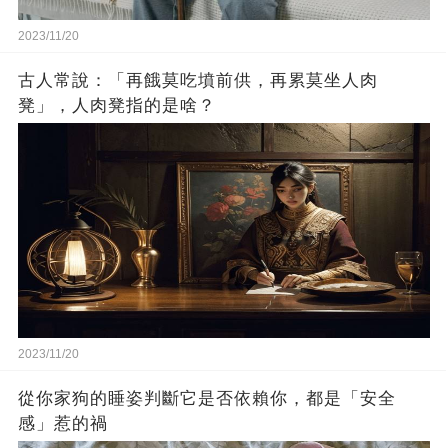
2023/11/20
古人常說：「再餓莫吃墳前供，再累莫坐人肉
凳」，人肉凳指的是啥？
2023/11/20
從你家狗的睡姿判斷它是否依賴你，都是「安全
感」惹的禍