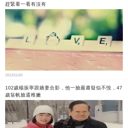
趕緊看一看有沒有
2023/11/20
102歲楊振寧跟嬌妻合影，他一臉嚴肅疑似不悅，47
歲翁帆臉還稚嫩