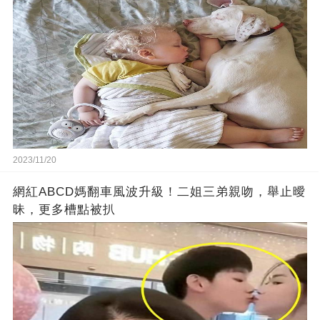
2023/11/20
網紅ABCD媽翻車風波升級！二姐三弟親吻，舉止曖
昧，更多槽點被扒