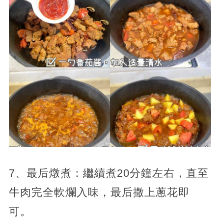
7、最后燉煮：繼續煮20分鐘左右，直至
牛肉完全軟爛入味，最后撒上蔥花即
可。