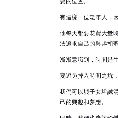
要的位置。
有這樣一位老年人，
他每天都要花費大量
法追求自己的興趣和
漸漸意識到，時間是
要避免掉入時間之坑
我們可以與子女坦誠
己的興趣和夢想。