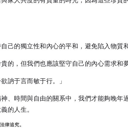
惜與家人共度的有質量的時光，因為這些珍貴
持自己的獨立性和內心的平和，避免陷入物質
珍貴的，但我們也應該堅守自己的內心需求和
子欲訥于言而敏于行。」
精神、時間與自由的關系中，我們才能夠晚年
意義的人生。
法律追究。