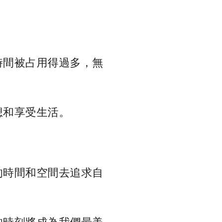
。
時間被占用得過多，無
想和享受生活。
。
的時間和空間去追求自