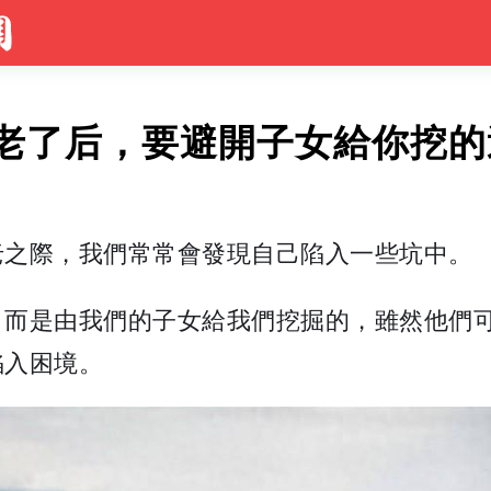
老了后，要避開子女給你挖的
老之際，我們常常會發現自己陷入一些坑中。
，而是由我們的子女給我們挖掘的，雖然他們
陷入困境。