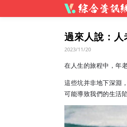
過來人說：人
2023/11/20
在人生的旅程中，年
這些坑并非地下深淵
可能導致我們的生活