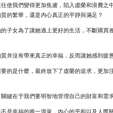
往往使我們變得更加焦慮，陷入虛榮和浪費之
物質的繁華，還是內心真正的平靜與滿足？
她的子女為了讓她過上更好的生活，不斷購買
物質并沒有帶來真正的幸福，反而讓她感到疲
需要的是什麼，最終放下了虛榮的追求，更加
，關鍵在于我們要明智地管理自己的財富和需
并不是幸福的唯一源泉，內心的平和以及人際