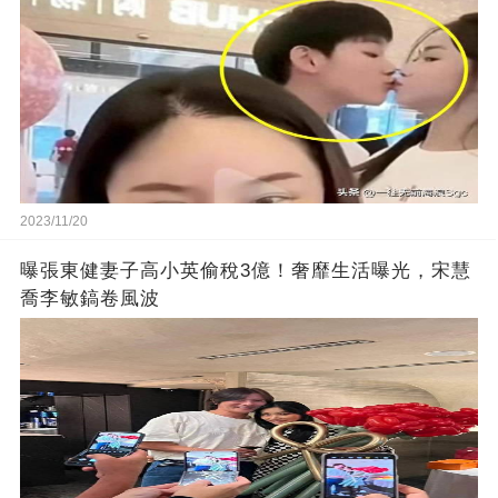
2023/11/20
曝張東健妻子高小英偷稅3億！奢靡生活曝光，宋慧
喬李敏鎬卷風波