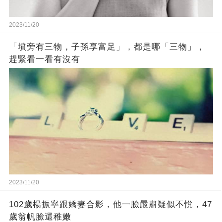
2023/11/20
「墳旁有三物，子孫享富足」，都是哪「三物」，
趕緊看一看有沒有
2023/11/20
102歲楊振寧跟嬌妻合影，他一臉嚴肅疑似不悅，47
歲翁帆臉還稚嫩