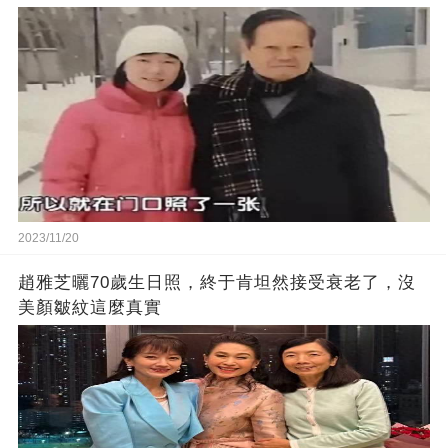
2023/11/20
趙雅芝曬70歲生日照，終于肯坦然接受衰老了，沒
美顏皺紋這麼真實