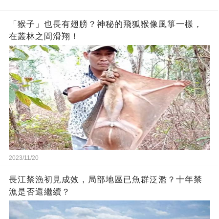
「猴子」也長有翅膀？神秘的飛狐猴像風箏一樣，
在叢林之間滑翔！
2023/11/20
長江禁漁初見成效，局部地區已魚群泛濫？十年禁
漁是否還繼續？