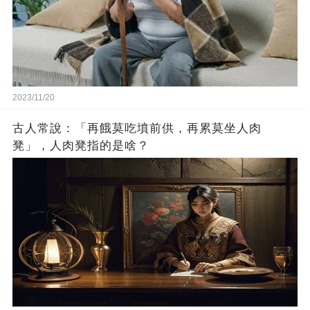
2023/11/20
古人常說：「再餓莫吃墳前供，再累莫坐人肉
凳」，人肉凳指的是啥？