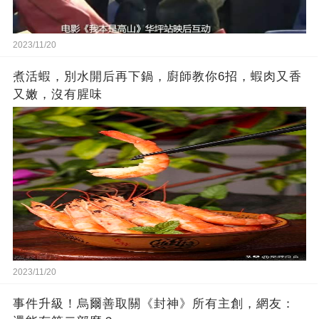
2023/11/20
煮活蝦，別水開后再下鍋，廚師教你6招，蝦肉又香
又嫩，沒有腥味
2023/11/20
事件升級！烏爾善取關《封神》所有主創，網友：