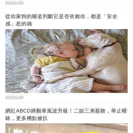
2023/11/20
從你家狗的睡姿判斷它是否依賴你，都是「安全
感」惹的禍
2023/11/20
網紅ABCD媽翻車風波升級！二姐三弟親吻，舉止曖
昧，更多槽點被扒