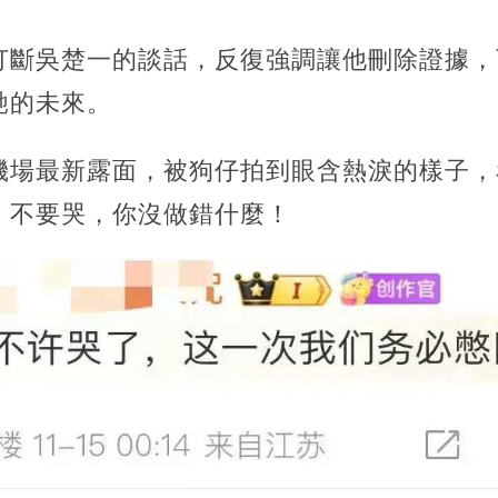
打斷吳楚一的談話，反復強調讓他刪除證據，
馳的未來。
機場最新露面，被狗仔拍到眼含熱淚的樣子，
：不要哭，你沒做錯什麼！