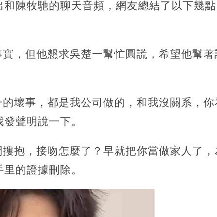
出和陳牧馳的聊天音頻，網友總結了以下幾點
是事實，但他懇求吳楚一幫忙圓謊，希望他幫
楚一的壞事，都是我公司做的，和我沒關系，
我發聲明說一下。
之間摟抱，接吻怎麼了？早就把你當做家人了
手里的證據刪除。