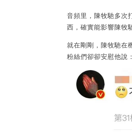
音頻里，陳牧馳多次
西，確實能影響陳牧
就在剛剛，陳牧馳在
粉絲們卻卻安慰他說