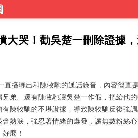
潰大哭！勸吳楚一刪除證據，
楚一直播曬出和陳牧馳的通話錄音，內容簡直
稱兄弟。還有陳牧馳讓吳楚一作假，把給他的
的有陳牧馳的不堪證據，導致陳牧馳反復強調
眼含熱淚，強忍著情緒的爆發，讓無數粉絲心
，好麼！