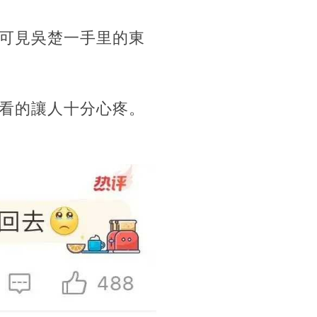
可見吳楚一手里的東
看的讓人十分心疼。