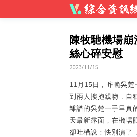
陳牧馳機場崩
絲心碎安慰
2023/11/15
11月15日，昨晚吳
到兩人摟抱親吻，自
離譜的吳楚一手里真
天最新露面，在機場
卻吐槽說：快別演了