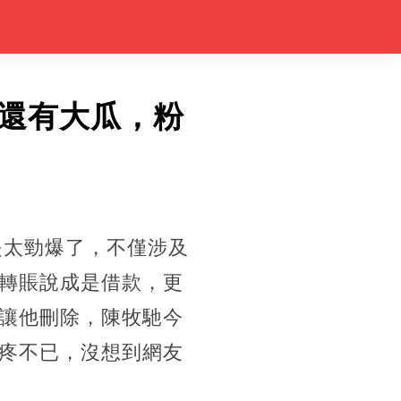
還有大瓜，粉
是太勁爆了，不僅涉及
轉賬說成是借款，更
讓他刪除，陳牧馳今
疼不已，沒想到網友