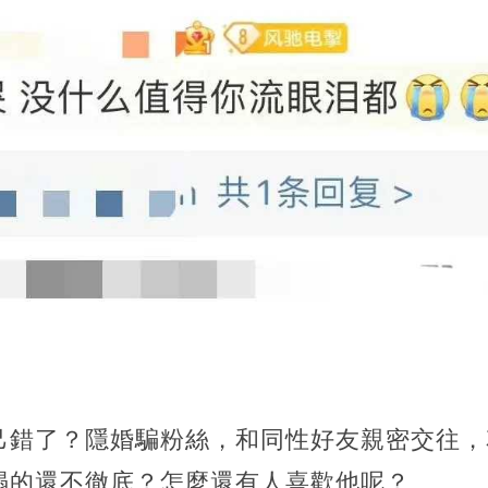
：
己錯了？隱婚騙粉絲，和同性好友親密交往，
塌的還不徹底？怎麼還有人喜歡他呢？