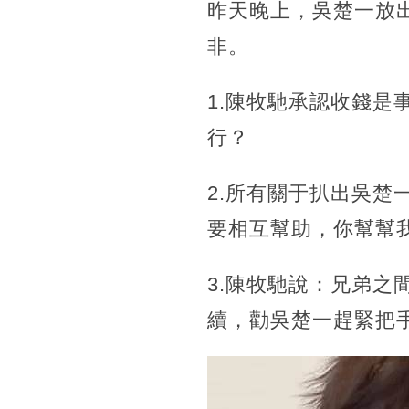
昨天晚上，吳楚一放
非。
1.陳牧馳承認收錢
行？
2.所有關于扒出吳
要相互幫助，你幫幫
3.陳牧馳說：兄弟
續，勸吳楚一趕緊把