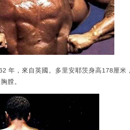
62 年，來自英國。多里安耶茨身高178厘米，
的胸膛。