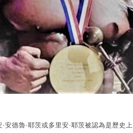
·安德魯·耶茨或多里安·耶茨被認為是歷史