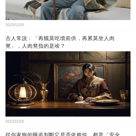
2023/11/20
古人常說：「再餓莫吃墳前供，再累莫坐人肉
凳」，人肉凳指的是啥？
2023/11/20
從你家狗的睡姿判斷它是否依賴你，都是「安全