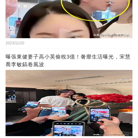
2023/11/20
曝張東健妻子高小英偷稅3億！奢靡生活曝光，宋慧
喬李敏鎬卷風波