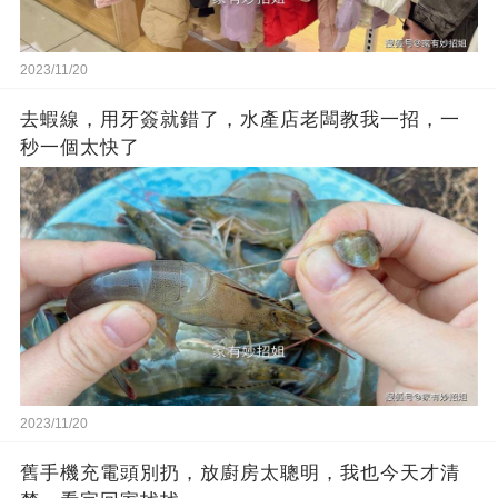
2023/11/20
去蝦線，用牙簽就錯了，水產店老闆教我一招，一
秒一個太快了
2023/11/20
舊手機充電頭別扔，放廚房太聰明，我也今天才清