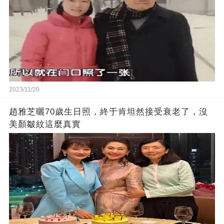
2023/11/20
趙雅芝曬70歲生日照，終于肯坦然接受衰老了，沒
美顏皺紋這麼真實