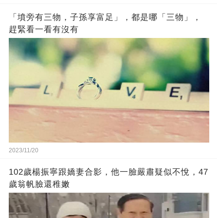
「墳旁有三物，子孫享富足」，都是哪「三物」，
趕緊看一看有沒有
2023/11/20
102歲楊振寧跟嬌妻合影，他一臉嚴肅疑似不悅，47
歲翁帆臉還稚嫩