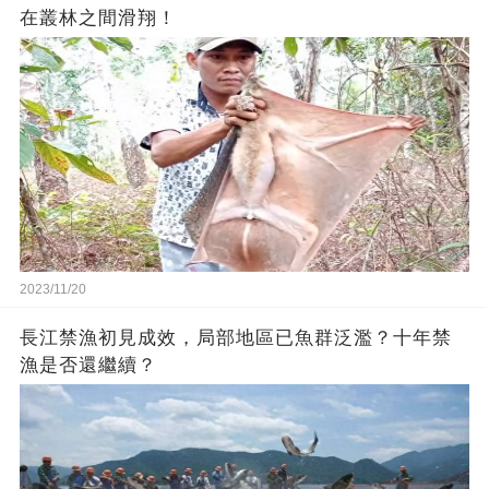
在叢林之間滑翔！
2023/11/20
長江禁漁初見成效，局部地區已魚群泛濫？十年禁
漁是否還繼續？