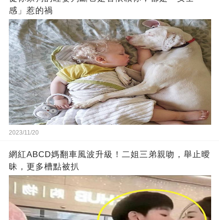
感」惹的禍
2023/11/20
網紅ABCD媽翻車風波升級！二姐三弟親吻，舉止曖
昧，更多槽點被扒