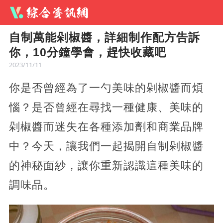
自制萬能剁椒醬，詳細制作配方告訴
你，10分鐘學會，趕快收藏吧
2023/11/11
你是否曾經為了一勺美味的剁椒醬而煩
惱？是否曾經在尋找一種健康、美味的
剁椒醬而迷失在各種添加劑和商業品牌
中？今天，讓我們一起揭開自制剁椒醬
的神秘面紗，讓你重新認識這種美味的
調味品。