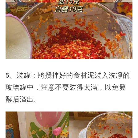
5、裝罐：將攪拌好的食材泥裝入洗凈的
玻璃罐中，注意不要裝得太滿，以免發
酵后溢出。