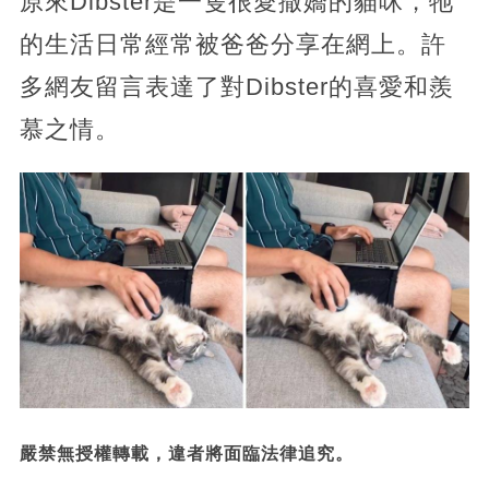
原來Dibster是一隻很愛撒嬌的貓咪，牠
的生活日常經常被爸爸分享在網上。許
多網友留言表達了對Dibster的喜愛和羨
慕之情。
嚴禁無授權轉載，違者將面臨法律追究。