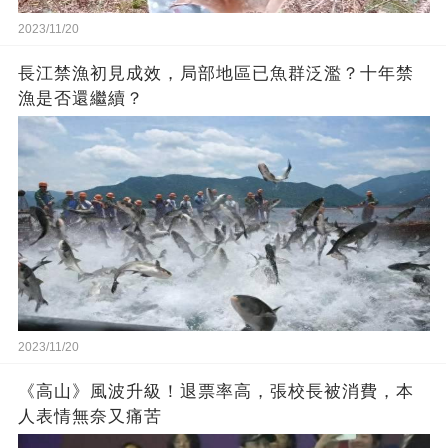
2023/11/20
長江禁漁初見成效，局部地區已魚群泛濫？十年禁
漁是否還繼續？
2023/11/20
《高山》風波升級！退票率高，張校長被消費，本
人表情無奈又痛苦