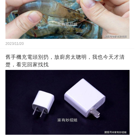
2023/11/20
舊手機充電頭別扔，放廚房太聰明，我也今天才清
楚，看完回家找找