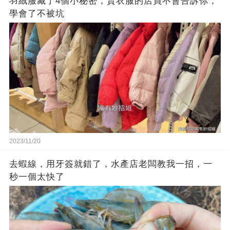
羽絨服藏了4個小秘密，賣衣服的店員不會告訴你，
學會了不被坑
2023/11/20
去蝦線，用牙簽就錯了，水產店老闆教我一招，一
秒一個太快了