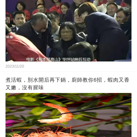
2023/11/20
煮活蝦，別水開后再下鍋，廚師教你6招，蝦肉又香
又嫩，沒有腥味