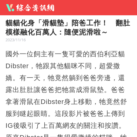
貓貓化身「滑貓墊」陪爸工作！ 翻肚
模樣融化百萬人：隨便泥滑啦～
2023/11/16
國外一位飼主有一隻可愛的西伯利亞貓
Dibster，牠跟其他貓咪不同，超愛撒
嬌。有一天，牠竟然躺到爸爸旁邊，還
露出肚肚讓爸爸把牠當成滑鼠墊。爸爸
拿著滑鼠在Dibster身上移動，牠竟然舒
服到瞇起眼睛。這段影片被爸爸上傳到
IG後吸引了上百萬網友的關注和按讚。