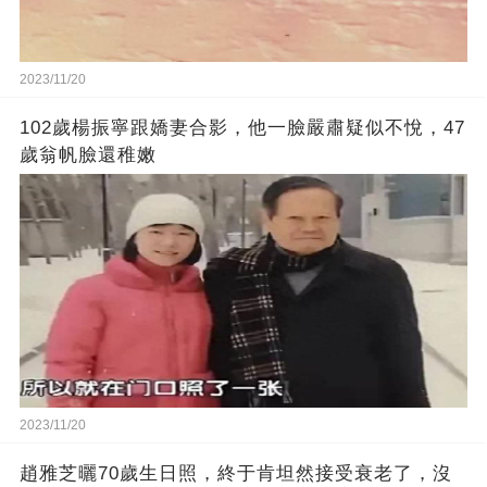
2023/11/20
102歲楊振寧跟嬌妻合影，他一臉嚴肅疑似不悅，47
歲翁帆臉還稚嫩
2023/11/20
趙雅芝曬70歲生日照，終于肯坦然接受衰老了，沒