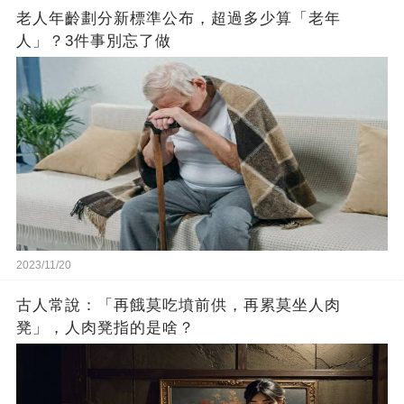
老人年齡劃分新標準公布，超過多少算「老年
人」？3件事別忘了做
2023/11/20
古人常說：「再餓莫吃墳前供，再累莫坐人肉
凳」，人肉凳指的是啥？