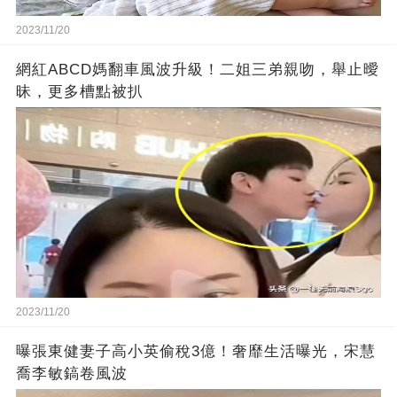
2023/11/20
網紅ABCD媽翻車風波升級！二姐三弟親吻，舉止曖
昧，更多槽點被扒
2023/11/20
曝張東健妻子高小英偷稅3億！奢靡生活曝光，宋慧
喬李敏鎬卷風波