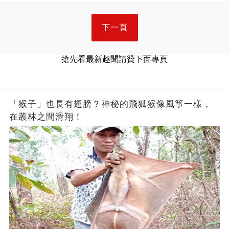
下一頁
搶先看最新趣聞請贊下面專頁
「猴子」也長有翅膀？神秘的飛狐猴像風箏一樣，
在叢林之間滑翔！