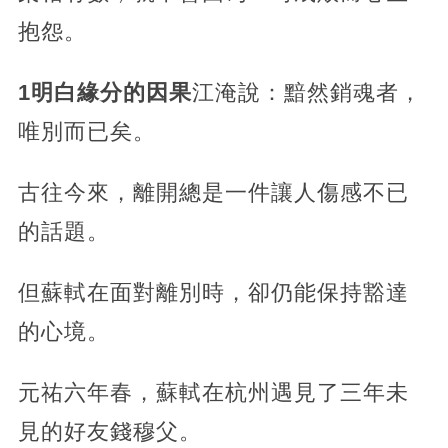
抱怨。
1
明白緣分的因果
江淹說：黯然銷魂者，
唯別而已矣。
古往今來，離開總是一件讓人傷感不已
的話題。
但蘇軾在面對離別時，卻仍能保持豁達
的心境。
元祐六年春，蘇軾在杭州遇見了三年未
見的好友錢穆父。