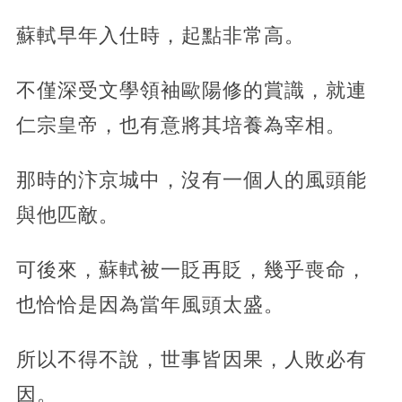
蘇軾早年入仕時，起點非常高。
不僅深受文學領袖歐陽修的賞識，就連
仁宗皇帝，也有意將其培養為宰相。
那時的汴京城中，沒有一個人的風頭能
與他匹敵。
可後來，蘇軾被一貶再貶，幾乎喪命，
也恰恰是因為當年風頭太盛。
所以不得不說，世事皆因果，人敗必有
因。