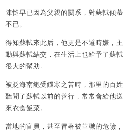
陳慥早已因為父親的關系，對蘇軾傾慕
不已。
得知蘇軾來此后，他更是不避時嫌，主
動與蘇軾結交，在生活上也給予了蘇軾
很大的幫助。
被貶海南飽受饑寒之苦時，那里的百姓
聽聞了蘇軾以前的善行，常常會給他送
來衣食飯菜。
當地的官員，甚至冒著被革職的危險，