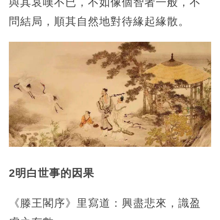
與其哀嘆不已，不如像個智者一般，不
問結局，順其自然地對待緣起緣散。
2
明白世事的因果
《滕王閣序》里寫道：興盡悲來，識盈