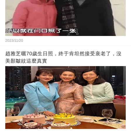
2023/11/20
趙雅芝曬70歲生日照，終于肯坦然接受衰老了，沒
美顏皺紋這麼真實