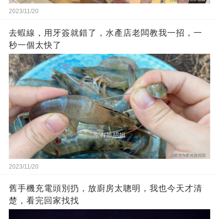
2023/11/20
去蝦線，用牙簽就錯了，水產店老闆教我一招，一
秒一個太快了
2023/11/20
舊手機充電頭別扔，放廚房太聰明，我也今天才清
楚，看完回家找找