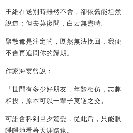
王維在送別時雖然不舍，卻依舊能坦然
說道：但去莫復問，白云無盡時。
聚散都是注定的，既然無法挽回，我便
不會再追問你的歸期。
作家海宴曾說：
「世間有多少好朋友，年齡相仿，志趣
相投，原本可以一輩子莫逆之交。
可誰會料到旦夕驚變，從此后，只能眼
睜睜地看著天涯路遠。」