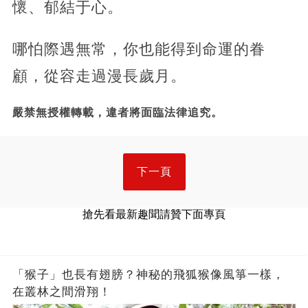
懷、郁結于心。
哪怕際遇無常，你也能得到命運的眷
顧，從容走過漫長歲月。
嚴禁無授權轉載，違者將面臨法律追究。
下一頁
搶先看最新趣聞請贊下面專頁
「猴子」也長有翅膀？神秘的飛狐猴像風箏一樣，
在叢林之間滑翔！