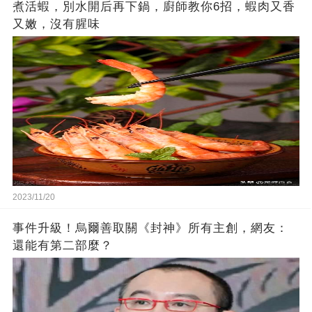
煮活蝦，別水開后再下鍋，廚師教你6招，蝦肉又香
又嫩，沒有腥味
2023/11/20
事件升級！烏爾善取關《封神》所有主創，網友：
還能有第二部麼？