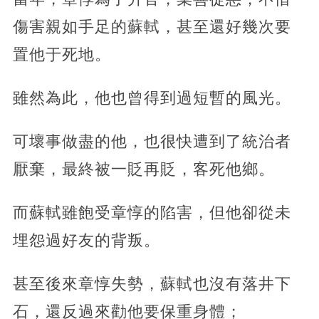
傷害親如手足的蘇軾，甚至還好幾次要
置他于死地。
雖然為此，他也曾得到過短暫的風光。
可壞事做盡的他，也很快遭到了統治者
厭棄，最終被一貶再貶，客死他鄉。
而蘇軾雖飽受章惇的陷害，但他卻從未
埋怨過好友的背叛。
甚至後來章惇失勢，蘇軾也沒有落井下
石，還反過來勸他要保重身體；