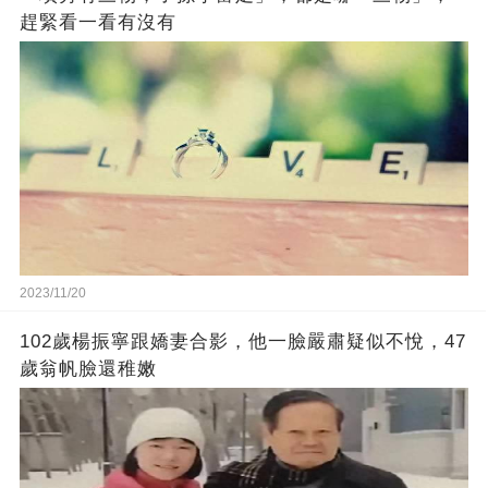
趕緊看一看有沒有
2023/11/20
102歲楊振寧跟嬌妻合影，他一臉嚴肅疑似不悅，47
歲翁帆臉還稚嫩