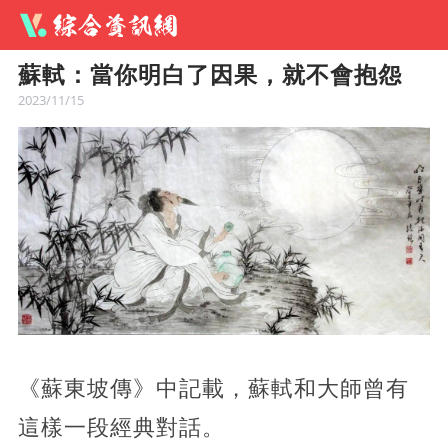
蘇軾：當你明白了因果，就不會抱怨
2023/11/15
《蘇東坡傳》中記載，蘇軾和大師曾有
這樣一段經典對話。