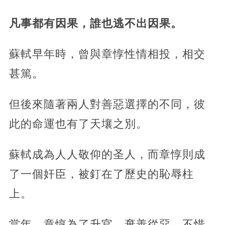
凡事都有因果，誰也逃不出因果。
蘇軾早年時，曾與章惇性情相投，相交
甚篤。
但後來隨著兩人對善惡選擇的不同，彼
此的命運也有了天壤之別。
蘇軾成為人人敬仰的圣人，而章惇則成
了一個奸臣，被釘在了歷史的恥辱柱
上。
當年，章惇為了升官，棄善從惡，不惜