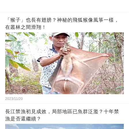
「猴子」也長有翅膀？神秘的飛狐猴像風箏一樣，
在叢林之間滑翔！
2023/11/20
長江禁漁初見成效，局部地區已魚群泛濫？十年禁
漁是否還繼續？