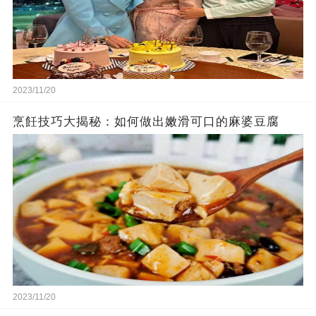
2023/11/20
烹飪技巧大揭秘：如何做出嫩滑可口的麻婆豆腐
2023/11/20