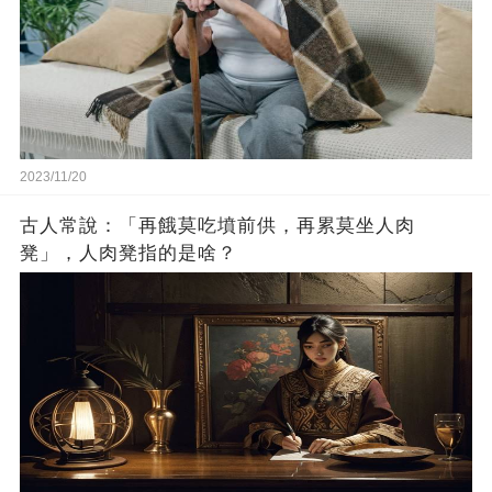
2023/11/20
古人常說：「再餓莫吃墳前供，再累莫坐人肉
凳」，人肉凳指的是啥？