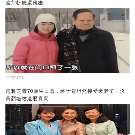
歲翁帆臉還稚嫩
2023/11/20
趙雅芝曬70歲生日照，終于肯坦然接受衰老了，沒
美顏皺紋這麼真實