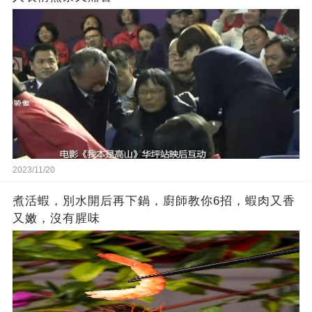
2023/11/20
煮活蝦，別水開后再下鍋，廚師教你6招，蝦肉又香
又嫩，沒有腥味