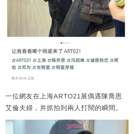
一位網友在上海ARTO21展偶遇陳喬恩
艾倫夫婦，并抓拍到兩人打鬧的瞬間。