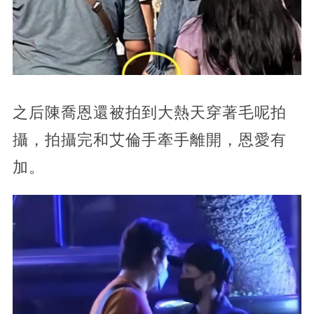
之后陳喬恩還被拍到大熱天穿著毛呢拍
攝，拍攝完和艾倫手牽手離開，恩愛有
加。