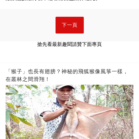
下一頁
搶先看最新趣聞請贊下面專頁
「猴子」也長有翅膀？神秘的飛狐猴像風箏一樣，
在叢林之間滑翔！