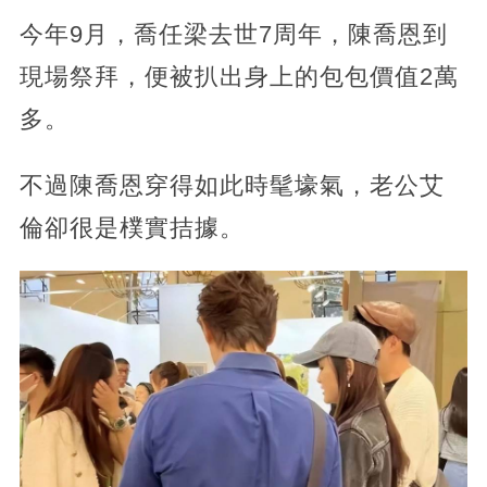
今年9月，喬任梁去世7周年，陳喬恩到
現場祭拜，便被扒出身上的包包價值2萬
多。
不過陳喬恩穿得如此時髦壕氣，老公艾
倫卻很是樸實拮據。