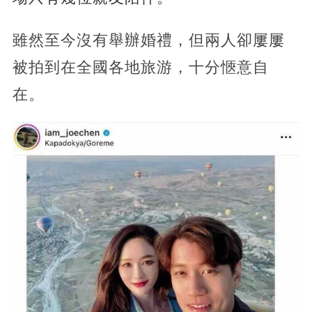
雖然至今沒有舉辦婚禮，但兩人卻屢屢
被拍到在全國各地旅游，十分愜意自
在。