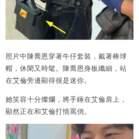
照片中陳喬恩穿著牛仔套裝，戴著棒球
帽，休閑又時髦。陳喬恩身板纖細，站
在艾倫旁邊顯得很是迷你。
她笑容十分燦爛，將手錘在艾倫肩上，
顯然正在和艾倫打情罵俏。