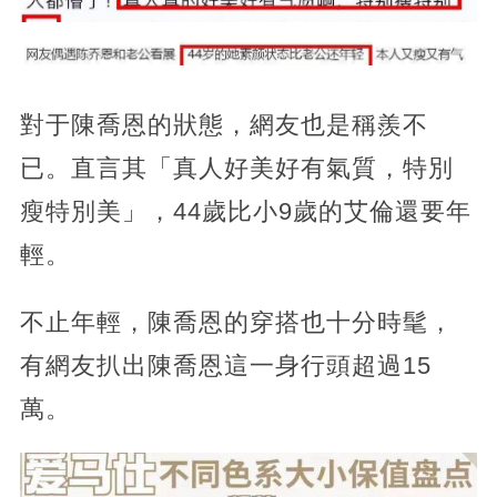
對于陳喬恩的狀態，網友也是稱羨不
已。直言其「真人好美好有氣質，特別
瘦特別美」，44歲比小9歲的艾倫還要年
輕。
不止年輕，陳喬恩的穿搭也十分時髦，
有網友扒出陳喬恩這一身行頭超過15
萬。