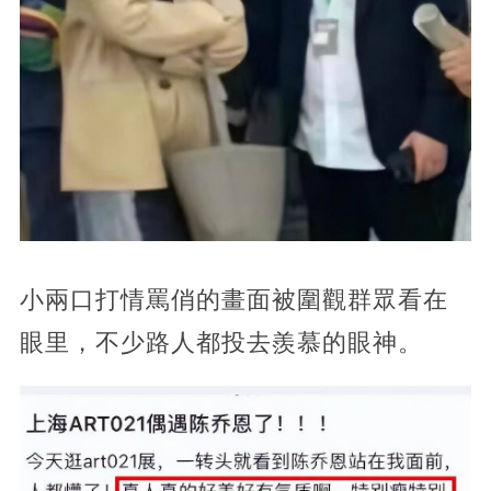
小兩口打情罵俏的畫面被圍觀群眾看在
眼里，不少路人都投去羨慕的眼神。