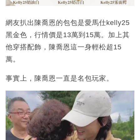
網友扒出陳喬恩的包包是愛馬仕kelly25
黑金色，行情價是13萬到15萬。加上其
他穿搭配飾，陳喬恩這一身輕松超15
萬。
事實上，陳喬恩一直是名包玩家。