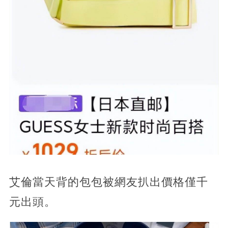
艾倫當天背的包包被網友扒出價格僅千
元出頭。