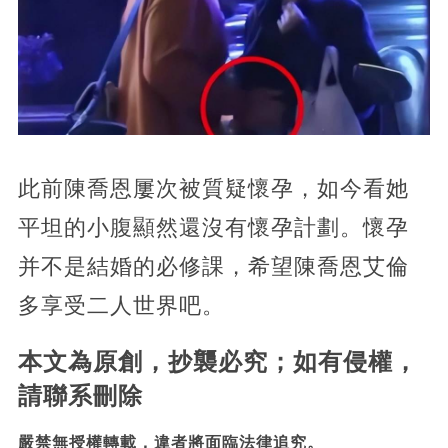
此前陳喬恩屢次被質疑懷孕，如今看她
平坦的小腹顯然還沒有懷孕計劃。懷孕
并不是結婚的必修課，希望陳喬恩艾倫
多享受二人世界吧。
本文為原創，抄襲必究；如有侵權，
請聯系刪除
嚴禁無授權轉載，違者將面臨法律追究。