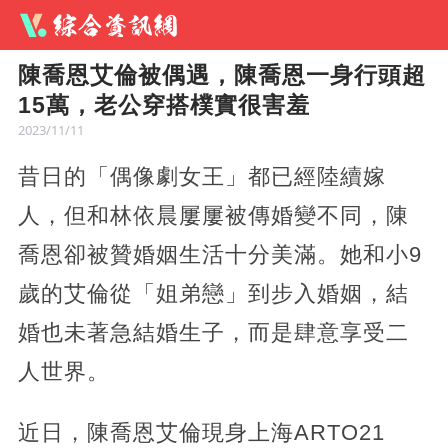
陳喬恩艾倫被偶遇，陳喬恩一身行頭超
15萬，老公穿搭樸實很害羞
2023/11/11
昔日的「偶像劇女王」都已經陸續嫁
人，但和林依晨屢屢被傳婚變不同，陳
喬恩卻被贊婚姻生活十分美滿。她和小9
歲的艾倫從「姐弟戀」到步入婚姻，結
婚也未著急結婚生子，而是肆意享受二
人世界。
近日，陳喬恩艾倫現身上海ARTO21