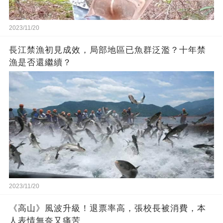
2023/11/20
長江禁漁初見成效，局部地區已魚群泛濫？十年禁
漁是否還繼續？
2023/11/20
《高山》風波升級！退票率高，張校長被消費，本
人表情無奈又痛苦