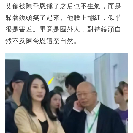
艾倫被陳喬恩錘了之后也不生氣，而是
躲著鏡頭笑了起來。他臉上翻紅，似乎
很是害羞。畢竟是圈外人，對待鏡頭自
然不及陳喬恩這麼自然。