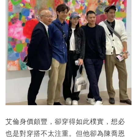
艾倫身價頗豐，卻穿得如此樸實，想必
也是對穿搭不太注重。但他卻為陳喬恩