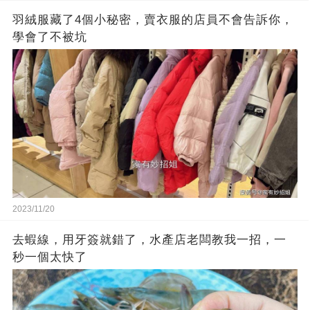
羽絨服藏了4個小秘密，賣衣服的店員不會告訴你，
學會了不被坑
2023/11/20
去蝦線，用牙簽就錯了，水產店老闆教我一招，一
秒一個太快了