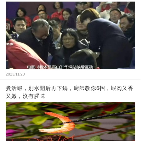
2023/11/20
煮活蝦，別水開后再下鍋，廚師教你6招，蝦肉又香
又嫩，沒有腥味