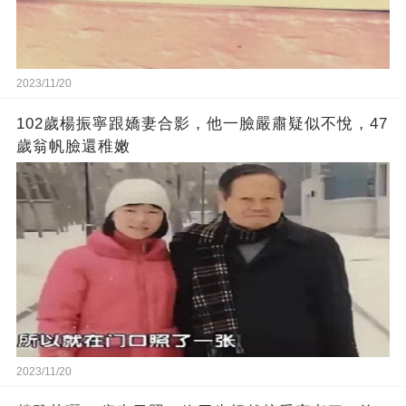
2023/11/20
102歲楊振寧跟嬌妻合影，他一臉嚴肅疑似不悅，47
歲翁帆臉還稚嫩
2023/11/20