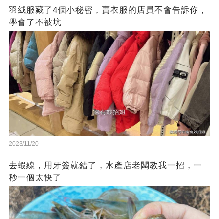
羽絨服藏了4個小秘密，賣衣服的店員不會告訴你，
學會了不被坑
2023/11/20
去蝦線，用牙簽就錯了，水產店老闆教我一招，一
秒一個太快了