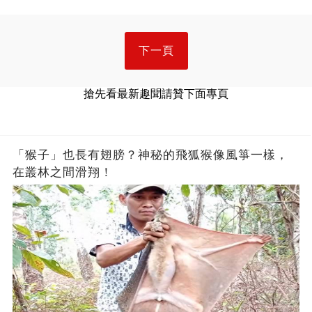
下一頁
搶先看最新趣聞請贊下面專頁
「猴子」也長有翅膀？神秘的飛狐猴像風箏一樣，
在叢林之間滑翔！