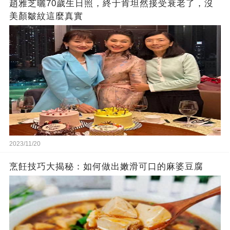
趙雅芝曬70歲生日照，終于肯坦然接受衰老了，沒
美顏皺紋這麼真實
2023/11/20
烹飪技巧大揭秘：如何做出嫩滑可口的麻婆豆腐