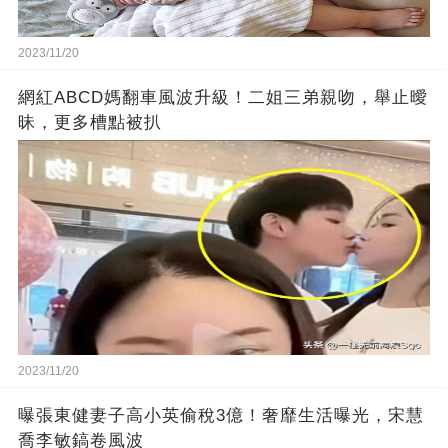
2023/11/20
網紅ABCD媽翻車風波升級！二姐三弟親吻，舉止曖
昧，更多槽點被扒
2023/11/20
曝張東健妻子高小英偷稅3億！奢靡生活曝光，宋慧
喬李敏鎬卷風波