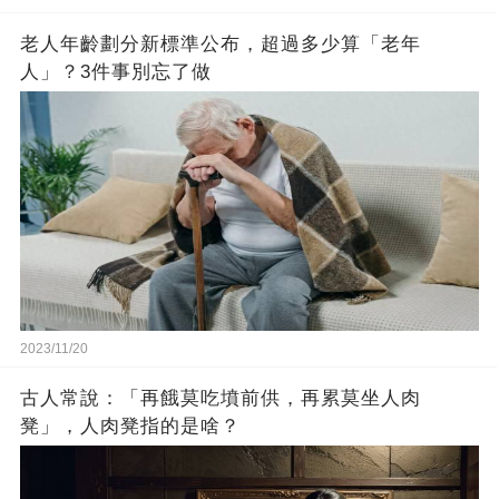
老人年齡劃分新標準公布，超過多少算「老年
人」？3件事別忘了做
2023/11/20
古人常說：「再餓莫吃墳前供，再累莫坐人肉
凳」，人肉凳指的是啥？