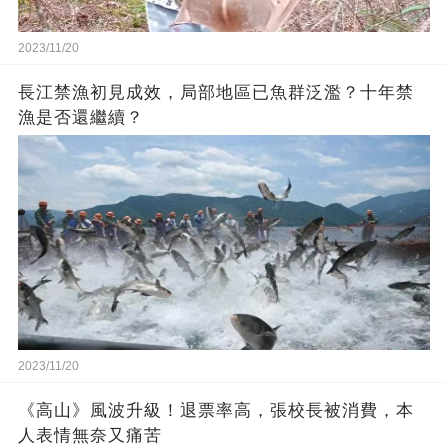
2023/11/20
長江禁漁初見成效，局部地區已魚群泛濫？十年禁
漁是否還繼續？
2023/11/20
《高山》風波升級！退票率高，張校長被消費，本
人表情無奈又痛苦