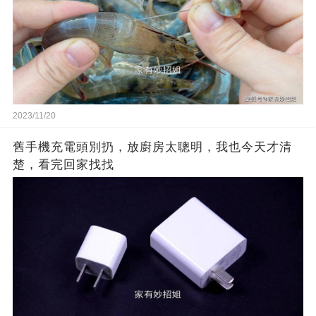
2023/11/20
舊手機充電頭別扔，放廚房太聰明，我也今天才清
楚，看完回家找找