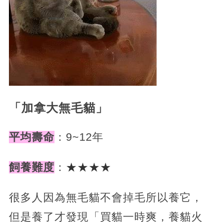
「加拿大無毛貓」
平均壽命
：9~12年
飼養難度
：
★★★★
很多人因為無毛貓不會掉毛所以養它，
但是養了才發現「買貓一時爽，養貓火