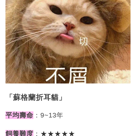
「蘇格蘭折耳貓」
平均壽命
：9~13年
飼養難度
：
★★★★★