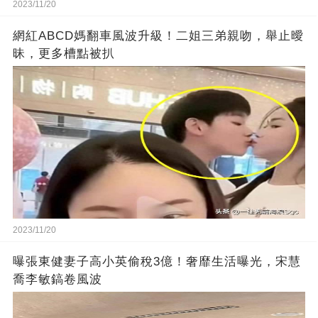
2023/11/20
網紅ABCD媽翻車風波升級！二姐三弟親吻，舉止曖
昧，更多槽點被扒
2023/11/20
曝張東健妻子高小英偷稅3億！奢靡生活曝光，宋慧
喬李敏鎬卷風波