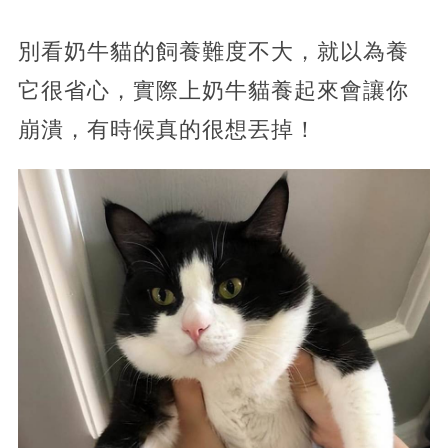
別看奶牛貓的飼養難度不大，就以為養
它很省心，實際上奶牛貓養起來會讓你
崩潰，有時候真的很想丟掉！