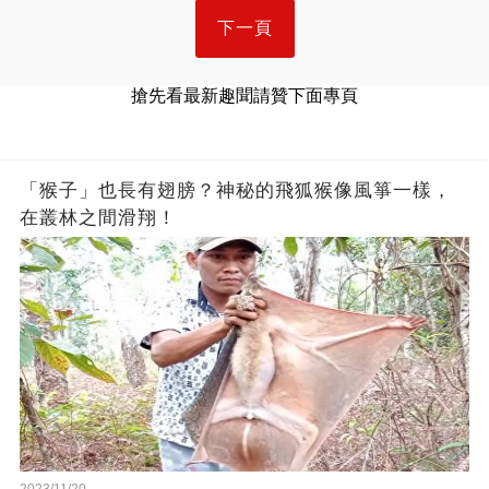
下一頁
搶先看最新趣聞請贊下面專頁
「猴子」也長有翅膀？神秘的飛狐猴像風箏一樣，
在叢林之間滑翔！