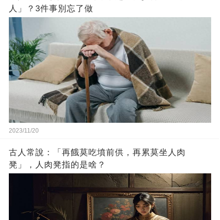
人」？3件事別忘了做
2023/11/20
古人常說：「再餓莫吃墳前供，再累莫坐人肉
凳」，人肉凳指的是啥？