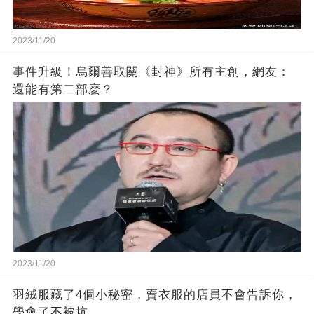
2023/11/20
事件升級！烏爾善取關《封神》所有主創，網友：
還能有第二部麼？
2023/11/20
羽絨服藏了4個小秘密，賣衣服的店員不會告訴你，
學會了不被坑