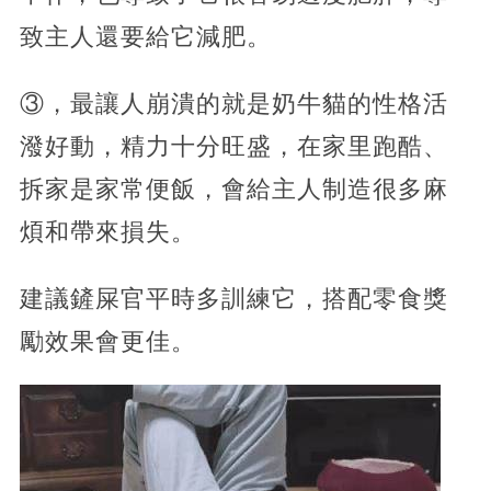
致主人還要給它減肥。
③，最讓人崩潰的就是奶牛貓的性格活
潑好動，精力十分旺盛，在家里跑酷、
拆家是家常便飯，會給主人制造很多麻
煩和帶來損失。
建議鏟屎官平時多訓練它，搭配零食獎
勵效果會更佳。