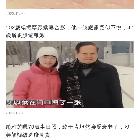
2023/11/20
102歲楊振寧跟嬌妻合影，他一臉嚴肅疑似不悅，47
歲翁帆臉還稚嫩
2023/11/20
趙雅芝曬70歲生日照，終于肯坦然接受衰老了，沒
美顏皺紋這麼真實