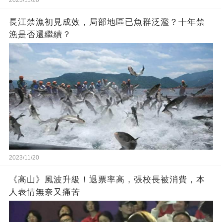
2023/11/20
長江禁漁初見成效，局部地區已魚群泛濫？十年禁
漁是否還繼續？
2023/11/20
《高山》風波升級！退票率高，張校長被消費，本
人表情無奈又痛苦