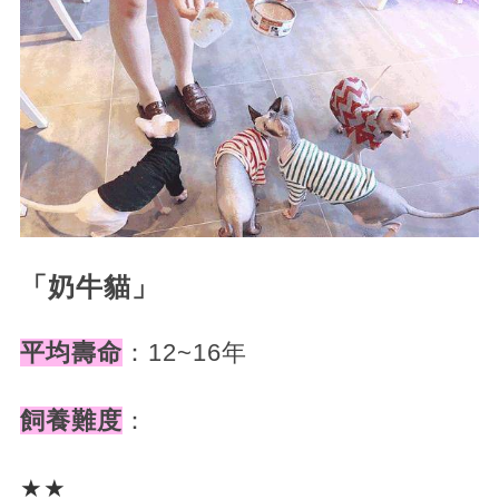
「奶牛貓」
平均壽命
：12~16年
飼養難度
：
★★