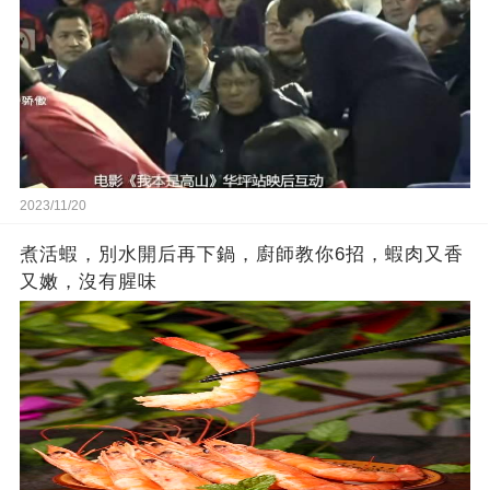
2023/11/20
煮活蝦，別水開后再下鍋，廚師教你6招，蝦肉又香
又嫩，沒有腥味