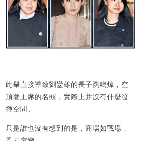
此舉直接導致劉鑾雄的長子劉鳴煒，空
頂著主席的名頭，實際上并沒有什麼發
揮空間。
只是誰也沒有想到的是，商場如戰場，
風云突變。