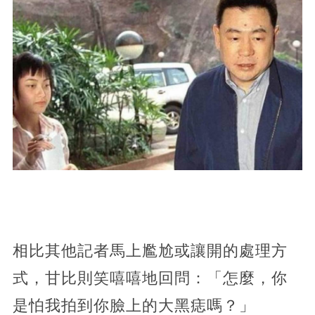
相比其他記者馬上尷尬或讓開的處理方
式，甘比則笑嘻嘻地回問：「怎麼，你
是怕我拍到你臉上的大黑痣嗎？」