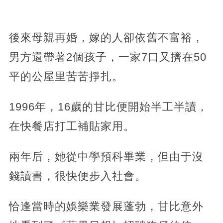
後來母親再婚，嫁的人卻依舊不富裕，
男方還帶著2個孩子，一家7口又擠在50
平的公屋里苦苦掙扎。
1996年，16歲的甘比便開始半工半讀，
在快餐店打工補貼家用。
兩年后，她從中學預科畢業，但由于沒
錢讀書，很快便步入社會。
恰逢當時的娛樂業發展蓬勃，甘比意外