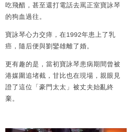
吃飛醋，甚至還打電話去罵正室寶詠琴
的狗血過往。
寶詠琴心力交瘁，在1992年患上了乳
癌，隨后便與劉鑾雄離了婚。
更有趣的是，當初寶詠琴患病期間曾被
港媒圍追堵截，甘比也在現場，親眼見
證了這位「豪門太太」被丈夫始亂終
棄。