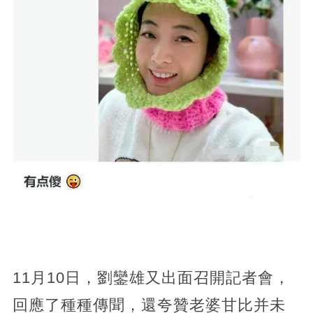
11月10日，劉鑾雄又出面召開記者會，
回應了種種傳聞，還夸贊老婆甘比并未