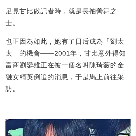
足見甘比做記者時，就是長袖善舞之
士。
也正因為如此，她有了日后成為「劉太
太」的機會——2001年，甘比意外得知
富商劉鑾雄正在被一個名叫陳琦薇的金
融女精英倒追的消息，于是馬上前往采
訪。