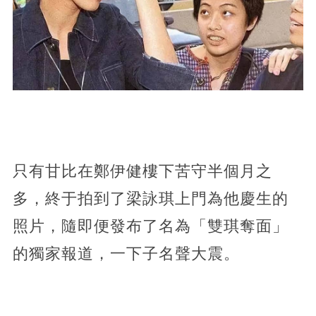
只有甘比在鄭伊健樓下苦守半個月之
多，終于拍到了梁詠琪上門為他慶生的
照片，隨即便發布了名為「雙琪奪面」
的獨家報道，一下子名聲大震。