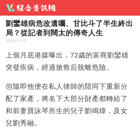
劉鑾雄病危改遺囑、甘比斗了半生終出
局？從記者到闊太的傳奇人生
2023/11/15
上個月底港媒曝出，72歲的富商劉鑾雄
突發疾病，經過搶救后脫離危險。
但隨即他便在私人律師的陪同下重新分
配了家產，將名下大部分財產都轉給了
和前妻寶詠琴所生的兒子劉鳴煒，及女
兒劉秀融。