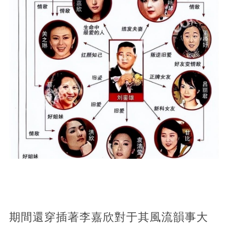
期間還穿插著李嘉欣對于其風流韻事大