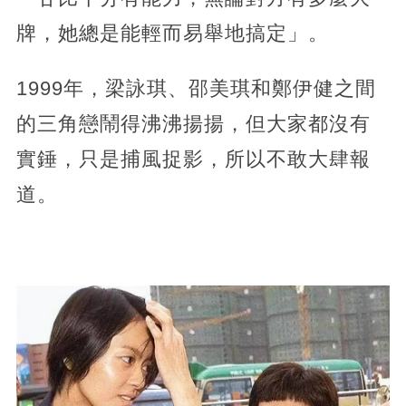
牌，她總是能輕而易舉地搞定」。
1999年，梁詠琪、邵美琪和鄭伊健之間
的三角戀鬧得沸沸揚揚，但大家都沒有
實錘，只是捕風捉影，所以不敢大肆報
道。