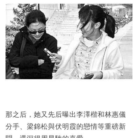
那之后，她又先后曝出李澤楷和林惠儀
分手、梁錦松與伏明霞的戀情等重磅新