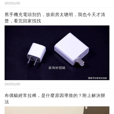
2023/11/20
舊手機充電頭別扔，放廚房太聰明，我也今天才清
楚，看完回家找找
2023/11/20
布偶貓經常拉稀，是什麼原因導致的？附上解決辦
法