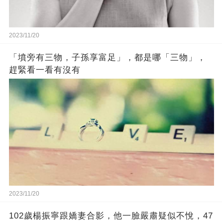
2023/11/20
「墳旁有三物，子孫享富足」，都是哪「三物」，
趕緊看一看有沒有
2023/11/20
102歲楊振寧跟嬌妻合影，他一臉嚴肅疑似不悅，47