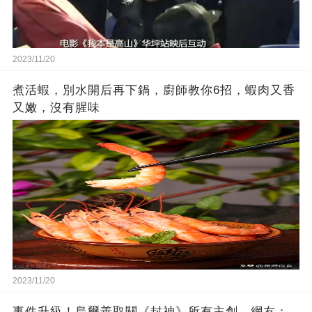
2023/11/20
煮活蝦，別水開后再下鍋，廚師教你6招，蝦肉又香
又嫩，沒有腥味
2023/11/20
事件升級！烏爾善取關《封神》所有主創，網友：