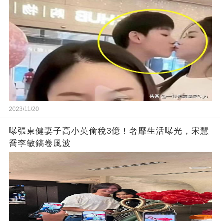
2023/11/20
曝張東健妻子高小英偷稅3億！奢靡生活曝光，宋慧
喬李敏鎬卷風波