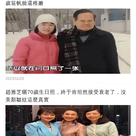
歲翁帆臉還稚嫩
2023/11/20
趙雅芝曬70歲生日照，終于肯坦然接受衰老了，沒
美顏皺紋這麼真實