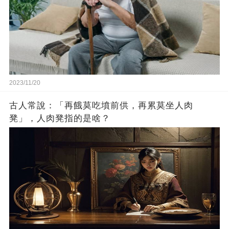
2023/11/20
古人常說：「再餓莫吃墳前供，再累莫坐人肉
凳」，人肉凳指的是啥？