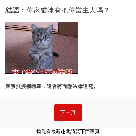
結語：
你家貓咪有把你當主人嗎？
嚴禁無授權轉載，違者將面臨法律追究。
下一頁
搶先看最新趣聞請贊下面專頁