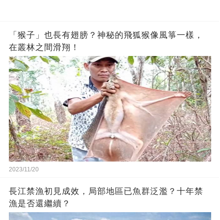
「猴子」也長有翅膀？神秘的飛狐猴像風箏一樣，
在叢林之間滑翔！
2023/11/20
長江禁漁初見成效，局部地區已魚群泛濫？十年禁
漁是否還繼續？