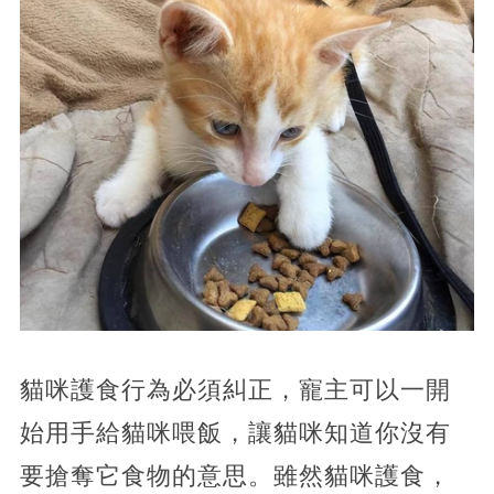
貓咪護食行為必須糾正，寵主可以一開
始用手給貓咪喂飯，讓貓咪知道你沒有
要搶奪它食物的意思。雖然貓咪護食，