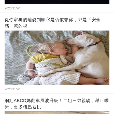
2023/11/20
從你家狗的睡姿判斷它是否依賴你，都是「安全
感」惹的禍
2023/11/20
網紅ABCD媽翻車風波升級！二姐三弟親吻，舉止曖
昧，更多槽點被扒