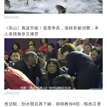
2023/11/20
《高山》風波升級！退票率高，張校長被消費，本
人表情無奈又痛苦
2023/11/20
煮活蝦，別水開后再下鍋，廚師教你6招，蝦肉又香