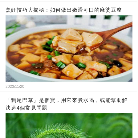
烹飪技巧大揭秘：如何做出嫩滑可口的麻婆豆腐
2023/11/20
「狗尾巴草」是個寶，用它來煮水喝，或能幫助解
決這4個常見問題