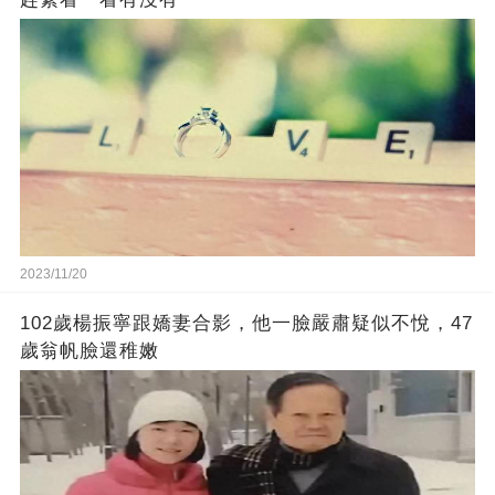
2023/11/20
102歲楊振寧跟嬌妻合影，他一臉嚴肅疑似不悅，47
歲翁帆臉還稚嫩