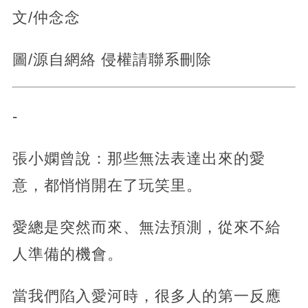
文/仲念念
圖/源自網絡 侵權請聯系刪除
-
張小嫻曾說：那些無法表達出來的愛
意，都悄悄開在了玩笑里。
愛總是突然而來、無法預測，從來不給
人準備的機會。
當我們陷入愛河時，很多人的第一反應