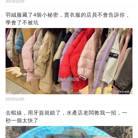
2023/11/20
羽絨服藏了4個小秘密，賣衣服的店員不會告訴你，
學會了不被坑
2023/11/20
去蝦線，用牙簽就錯了，水產店老闆教我一招，一
秒一個太快了