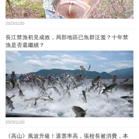
2023/11/20
長江禁漁初見成效，局部地區已魚群泛濫？十年禁
漁是否還繼續？
2023/11/20
《高山》風波升級！退票率高，張校長被消費，本