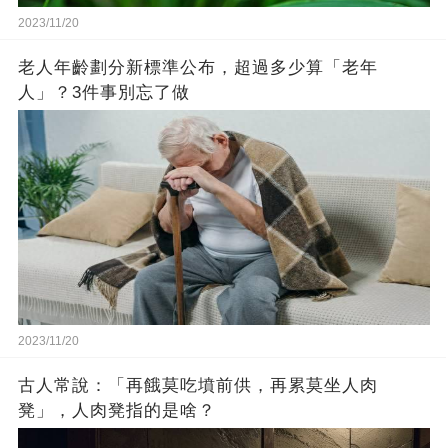
2023/11/20
老人年齡劃分新標準公布，超過多少算「老年
人」？3件事別忘了做
2023/11/20
古人常說：「再餓莫吃墳前供，再累莫坐人肉
凳」，人肉凳指的是啥？