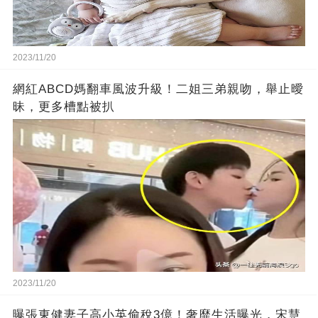
2023/11/20
網紅ABCD媽翻車風波升級！二姐三弟親吻，舉止曖
昧，更多槽點被扒
2023/11/20
曝張東健妻子高小英偷稅3億！奢靡生活曝光，宋慧