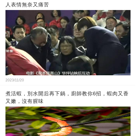
人表情無奈又痛苦
2023/11/20
煮活蝦，別水開后再下鍋，廚師教你6招，蝦肉又香
又嫩，沒有腥味