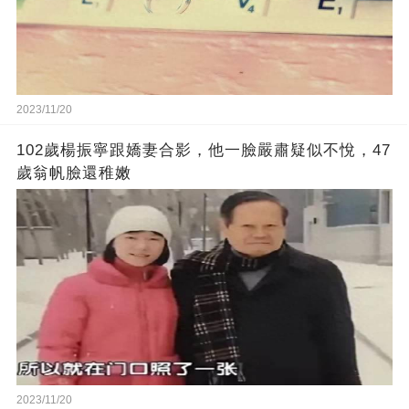
2023/11/20
102歲楊振寧跟嬌妻合影，他一臉嚴肅疑似不悅，47
歲翁帆臉還稚嫩
2023/11/20