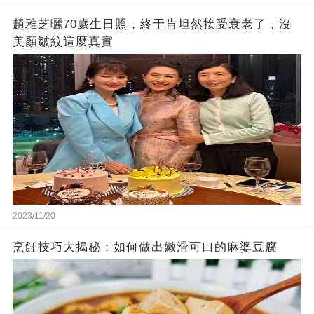
趙雅芝曬70歲生日照，終于肯坦然接受衰老了，沒
美顏皺紋這麼真實
2023/11/20
烹飪技巧大揭秘：如何做出嫩滑可口的麻婆豆腐