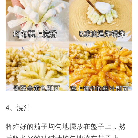
4、澆汁
將炸好的茄子均勻地擺放在盤子上，然