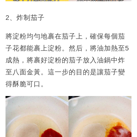
2、炸制茄子
將淀粉均勻地裹在茄子上，確保每個茄
子花都能裹上淀粉。然后，將油加熱至5
成熱，將裹好淀粉的茄子放入油鍋中炸
至八面金黃。這一步的目的是讓茄子變
得酥脆可口。