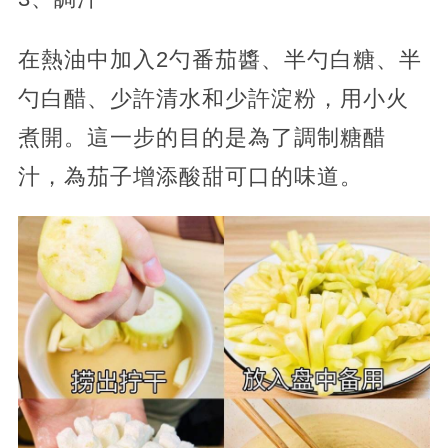
在熱油中加入2勺番茄醬、半勺白糖、半
勺白醋、少許清水和少許淀粉，用小火
煮開。這一步的目的是為了調制糖醋
汁，為茄子增添酸甜可口的味道。