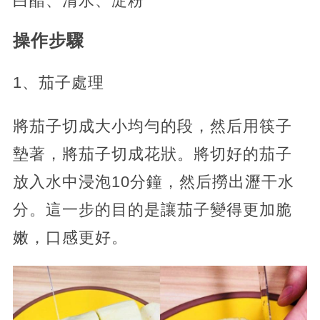
白醋、清水、淀粉
操作步驟
1、茄子處理
將茄子切成大小均勻的段，然后用筷子
墊著，將茄子切成花狀。將切好的茄子
放入水中浸泡10分鐘，然后撈出瀝干水
分。這一步的目的是讓茄子變得更加脆
嫩，口感更好。