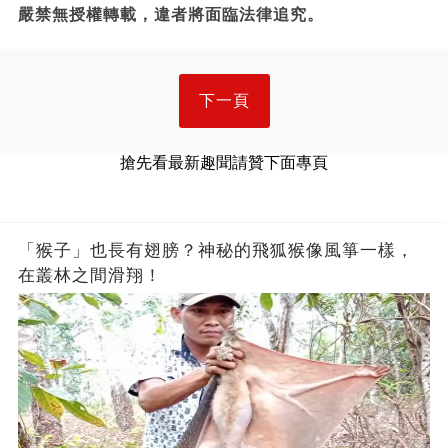
嚴禁無授權轉載，違者將面臨法律追究。
下一頁
搶先看最新趣聞請贊下面專頁
「猴子」也長有翅膀？神秘的飛狐猴像風箏一樣，
在叢林之間滑翔！