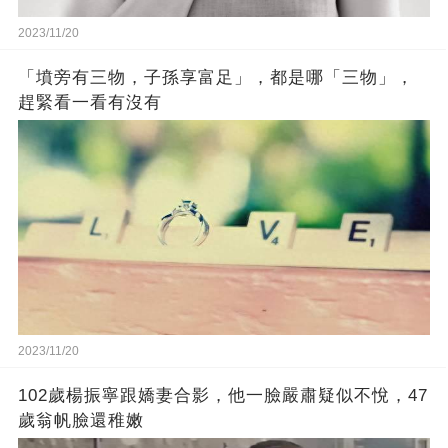
2023/11/20
「墳旁有三物，子孫享富足」，都是哪「三物」，
趕緊看一看有沒有
2023/11/20
102歲楊振寧跟嬌妻合影，他一臉嚴肅疑似不悅，47
歲翁帆臉還稚嫩