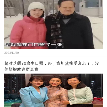
2023/11/20
趙雅芝曬70歲生日照，終于肯坦然接受衰老了，沒
美顏皺紋這麼真實