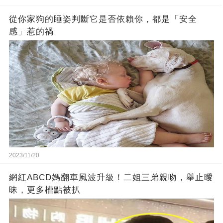
從你家狗的睡姿判斷它是否依賴你，都是「安全
感」惹的禍
2023/11/20
網紅ABCD媽翻車風波升級！二姐三弟親吻，舉止曖
昧，更多槽點被扒