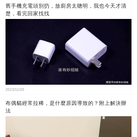
舊手機充電頭別扔，放廚房太聰明，我也今天才清
楚，看完回家找找
2023/11/20
布偶貓經常拉稀，是什麼原因導致的？附上解決辦
法