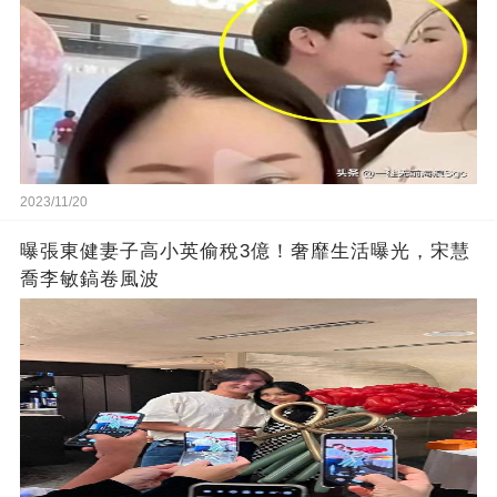
2023/11/20
曝張東健妻子高小英偷稅3億！奢靡生活曝光，宋慧
喬李敏鎬卷風波