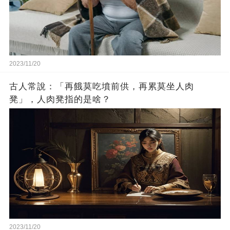
2023/11/20
古人常說：「再餓莫吃墳前供，再累莫坐人肉
凳」，人肉凳指的是啥？
2023/11/20