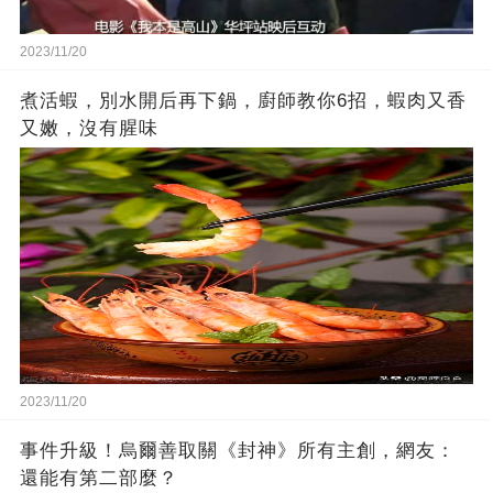
2023/11/20
煮活蝦，別水開后再下鍋，廚師教你6招，蝦肉又香
又嫩，沒有腥味
2023/11/20
事件升級！烏爾善取關《封神》所有主創，網友：
還能有第二部麼？