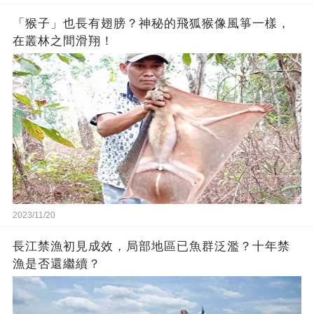
「猴子」也長有翅膀？神秘的飛狐猴像風箏一樣，
在叢林之間滑翔！
2023/11/20
長江禁漁初見成效，局部地區已魚群泛濫？十年禁
漁是否還繼續？