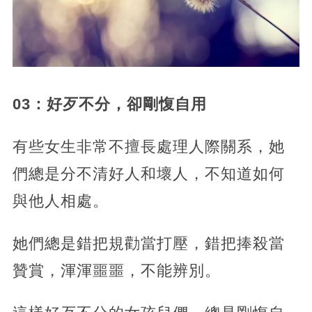
03：好歹不分，卻剛愎自用
有些女生非常不擅長處理人際關系，她
們總是分不清好人和壞人，不知道如何
與他人相處。
她們總是錯把規勸當打壓，錯把捧殺當
贊賞，渾渾噩噩，不能辨別。