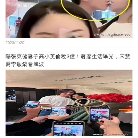
2023/11/20
曝張東健妻子高小英偷稅3億！奢靡生活曝光，宋慧
喬李敏鎬卷風波