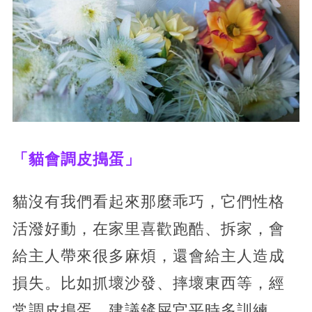
「貓會調皮搗蛋」
貓沒有我們看起來那麼乖巧，它們性格
活潑好動，在家里喜歡跑酷、拆家，會
給主人帶來很多麻煩，還會給主人造成
損失。比如抓壞沙發、摔壞東西等，經
常調皮搗蛋。建議鏟屎官平時多訓練