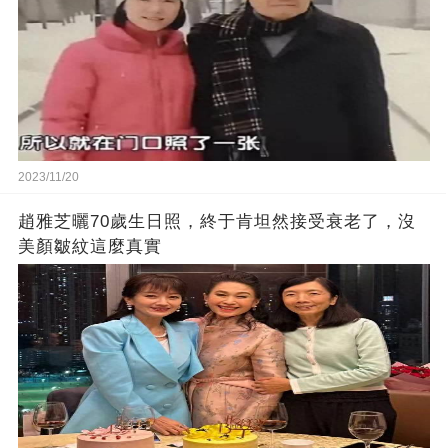
2023/11/20
趙雅芝曬70歲生日照，終于肯坦然接受衰老了，沒
美顏皺紋這麼真實