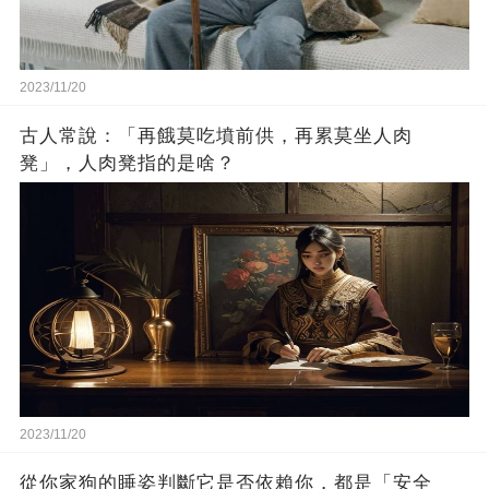
2023/11/20
古人常說：「再餓莫吃墳前供，再累莫坐人肉
凳」，人肉凳指的是啥？
2023/11/20
從你家狗的睡姿判斷它是否依賴你，都是「安全