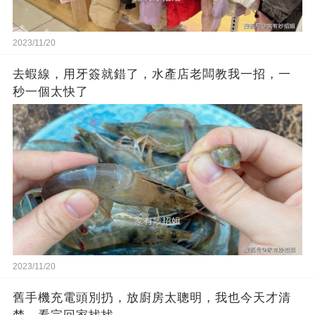
2023/11/20
去蝦線，用牙簽就錯了，水產店老闆教我一招，一
秒一個太快了
2023/11/20
舊手機充電頭別扔，放廚房太聰明，我也今天才清