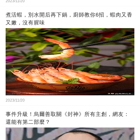
2023/11/20
煮活蝦，別水開后再下鍋，廚師教你6招，蝦肉又香
又嫩，沒有腥味
2023/11/20
事件升級！烏爾善取關《封神》所有主創，網友：
還能有第二部麼？