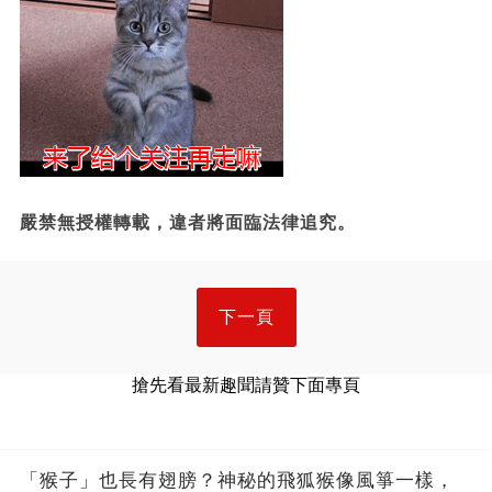
嚴禁無授權轉載，違者將面臨法律追究。
下一頁
搶先看最新趣聞請贊下面專頁
「猴子」也長有翅膀？神秘的飛狐猴像風箏一樣，