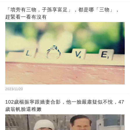
「墳旁有三物，子孫享富足」，都是哪「三物」，
趕緊看一看有沒有
2023/11/20
102歲楊振寧跟嬌妻合影，他一臉嚴肅疑似不悅，47
歲翁帆臉還稚嫩