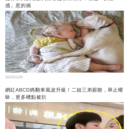
感」惹的禍
2023/11/20
網紅ABCD媽翻車風波升級！二姐三弟親吻，舉止曖
昧，更多槽點被扒