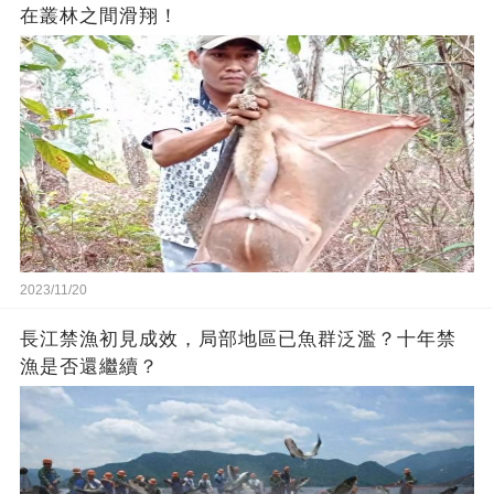
在叢林之間滑翔！
2023/11/20
長江禁漁初見成效，局部地區已魚群泛濫？十年禁
漁是否還繼續？