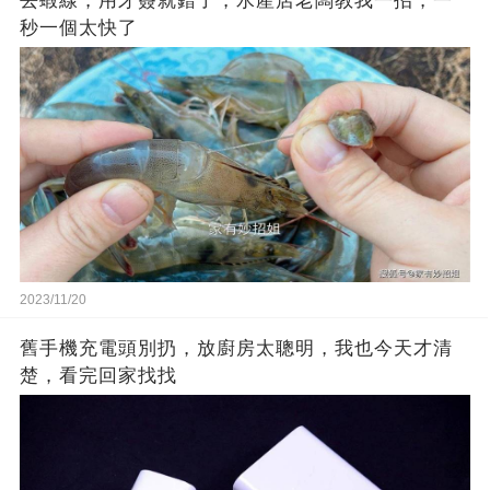
去蝦線，用牙簽就錯了，水產店老闆教我一招，一
秒一個太快了
2023/11/20
舊手機充電頭別扔，放廚房太聰明，我也今天才清
楚，看完回家找找