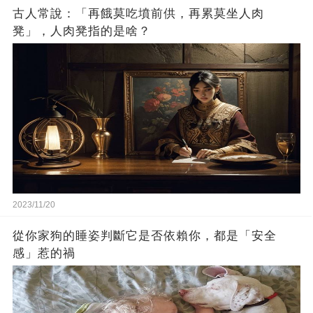
古人常說：「再餓莫吃墳前供，再累莫坐人肉
凳」，人肉凳指的是啥？
2023/11/20
從你家狗的睡姿判斷它是否依賴你，都是「安全
感」惹的禍