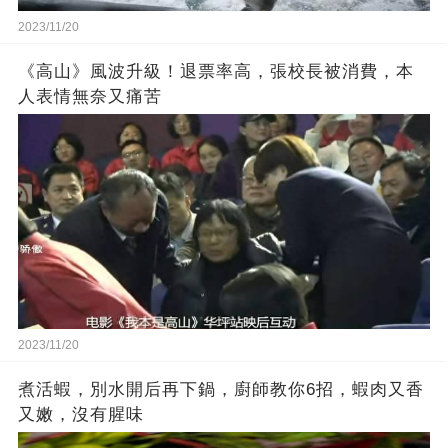
2023/11/20
《高山》風波升級！退票率高，張校長被消費，本
人表情無奈又痛苦
2023/11/20
煮活蝦，別水開后再下鍋，廚師教你6招，蝦肉又香
又嫩，沒有腥味