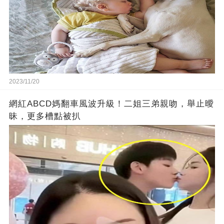
2023/11/20
網紅ABCD媽翻車風波升級！二姐三弟親吻，舉止曖
昧，更多槽點被扒