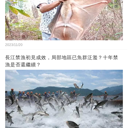
2023/11/20
長江禁漁初見成效，局部地區已魚群泛濫？十年禁
漁是否還繼續？