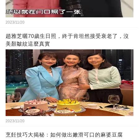
2023/11/20
趙雅芝曬70歲生日照，終于肯坦然接受衰老了，沒
美顏皺紋這麼真實
2023/11/20
烹飪技巧大揭秘：如何做出嫩滑可口的麻婆豆腐