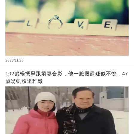
2023/11/20
102歲楊振寧跟嬌妻合影，他一臉嚴肅疑似不悅，47
歲翁帆臉還稚嫩