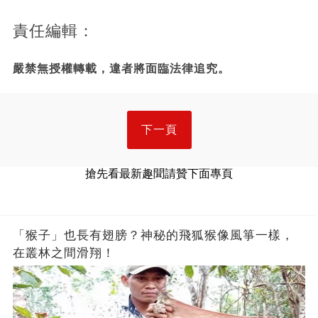
責任編輯：
嚴禁無授權轉載，違者將面臨法律追究。
下一頁
搶先看最新趣聞請贊下面專頁
「猴子」也長有翅膀？神秘的飛狐猴像風箏一樣，
在叢林之間滑翔！