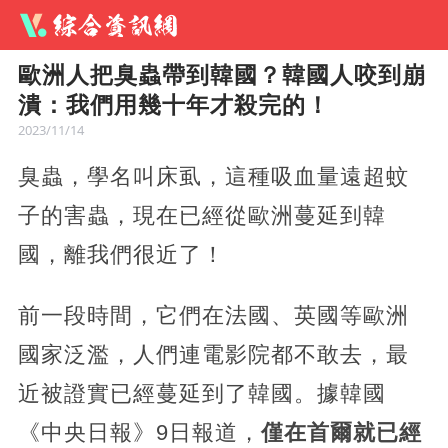
歐洲人把臭蟲帶到韓國？韓國人咬到崩
潰：我們用幾十年才殺完的！
2023/11/14
臭蟲，學名叫床虱，這種吸血量遠超蚊
子的害蟲，現在已經從歐洲蔓延到韓
國，離我們很近了！
前一段時間，它們在法國、英國等歐洲
國家泛濫，人們連電影院都不敢去，最
近被證實已經蔓延到了韓國。據韓國
《中央日報》9日報道，
僅在首爾就已經