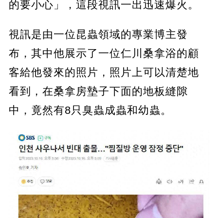
的要小心」，這段視訊一出迅速爆火。
視訊是由一位昆蟲領域的專業博主發
布，其中他展示了一位仁川桑拿浴的顧
客給他發來的照片，照片上可以清楚地
看到，在桑拿房墊子下面的地板縫隙
中，竟然有8只臭蟲成蟲和幼蟲。