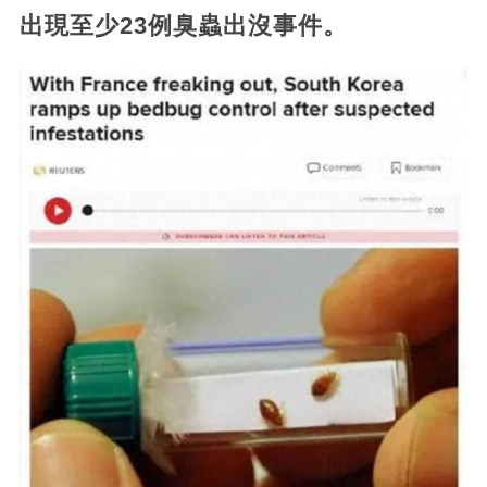
出現至少23例臭蟲出沒事件。