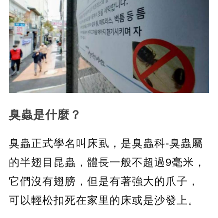
臭蟲是什麼？
臭蟲正式學名叫床虱，是臭蟲科-臭蟲屬
的半翅目昆蟲，體長一般不超過9毫米，
它們沒有翅膀，但是有著強大的爪子，
可以輕松扣死在家里的床或是沙發上。