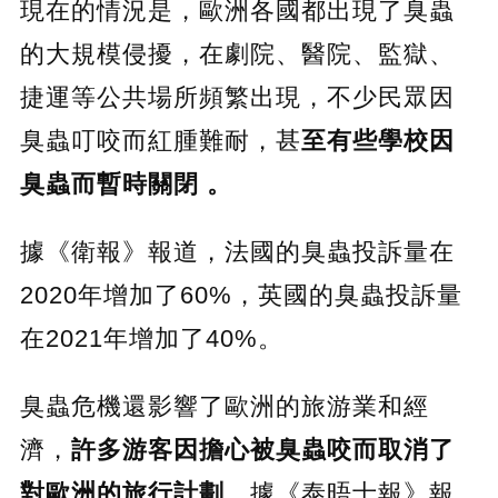
現在的情況是，歐洲各國都出現了臭蟲
的大規模侵擾，在劇院、醫院、監獄、
捷運等公共場所頻繁出現，不少民眾因
臭蟲叮咬而紅腫難耐，甚
至有些學校因
臭蟲而暫時關閉 。
據《衛報》報道，法國的臭蟲投訴量在
2020年增加了60%，英國的臭蟲投訴量
在2021年增加了40%。
臭蟲危機還影響了歐洲的旅游業和經
濟，
許多游客因擔心被臭蟲咬而取消了
對歐洲的旅行計劃
，據《泰晤士報》報