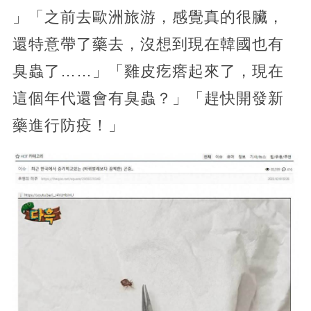
」「之前去歐洲旅游，感覺真的很臟，
還特意帶了藥去，沒想到現在韓國也有
臭蟲了……」「雞皮疙瘩起來了，現在
這個年代還會有臭蟲？」「趕快開發新
藥進行防疫！」