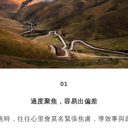
01
過度聚焦，容易出偏差
焦時，往往心里會莫名緊張焦慮，導致事與