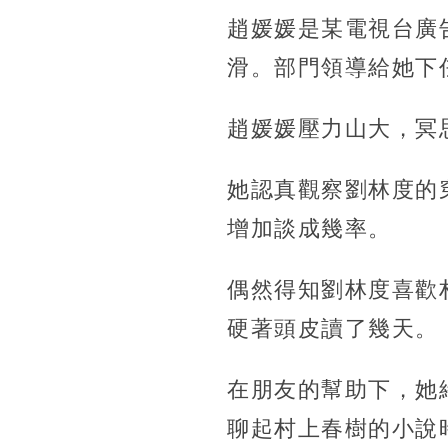
趙媛媛是某電視台廣
滑。部門領導給她下
趙媛媛壓力山大，冥
她認真觀察劉林度的
增加談成幾率。
偶然得知劉林度喜歡
硬著頭皮讀了幾天。
在朋友的幫助下，她
聊起村上春樹的小說