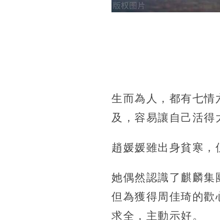
生而為人，都有七情
及，容易讓自己活得
趙媛媛雖出身貧寒，
她偶然認識了麒麟集
但為獲得周佳琦的歡
求全，主動示好。