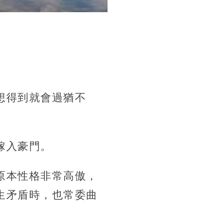
想得到就會過猶不
嫁入豪門。
原本性格非常高傲，
生矛盾時，也常委曲