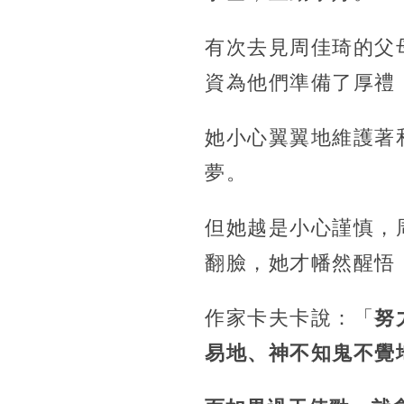
有次去見周佳琦的父
資為他們準備了厚禮
她小心翼翼地維護著
夢。
但她越是小心謹慎，
翻臉，她才幡然醒悟
作家卡夫卡說：「
努
易地、神不知鬼不覺