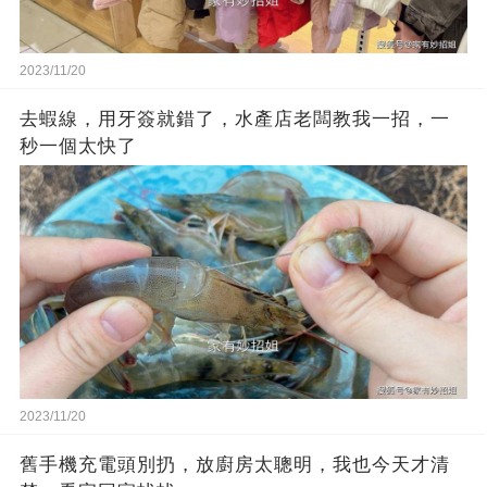
2023/11/20
去蝦線，用牙簽就錯了，水產店老闆教我一招，一
秒一個太快了
2023/11/20
舊手機充電頭別扔，放廚房太聰明，我也今天才清