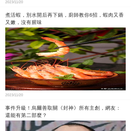
2023/11/20
煮活蝦，別水開后再下鍋，廚師教你6招，蝦肉又香
又嫩，沒有腥味
2023/11/20
事件升級！烏爾善取關《封神》所有主創，網友：
還能有第二部麼？