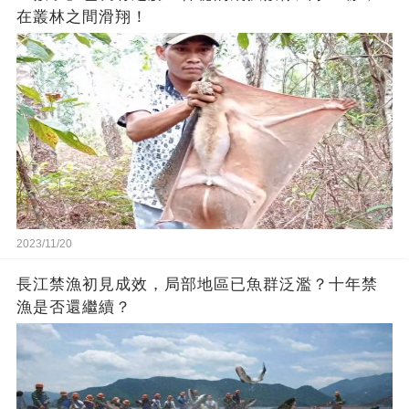
在叢林之間滑翔！
2023/11/20
長江禁漁初見成效，局部地區已魚群泛濫？十年禁
漁是否還繼續？