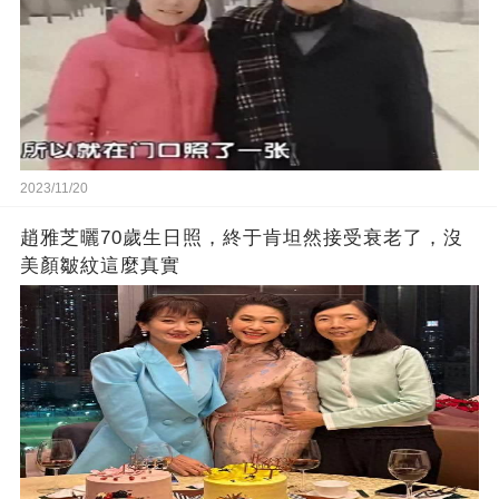
2023/11/20
趙雅芝曬70歲生日照，終于肯坦然接受衰老了，沒
美顏皺紋這麼真實