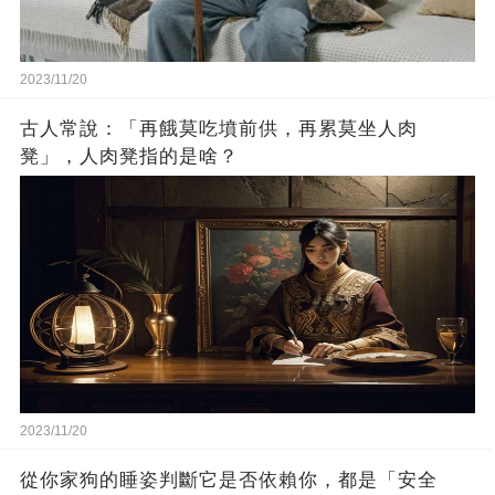
2023/11/20
古人常說：「再餓莫吃墳前供，再累莫坐人肉
凳」，人肉凳指的是啥？
2023/11/20
從你家狗的睡姿判斷它是否依賴你，都是「安全