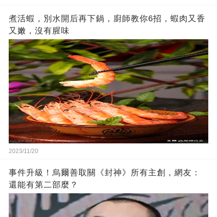
煮活蝦，別水開后再下鍋，廚師教你6招，蝦肉又香
又嫩，沒有腥味
2023/11/20
事件升級！烏爾善取關《封神》所有主創，網友：
還能有第二部麼？