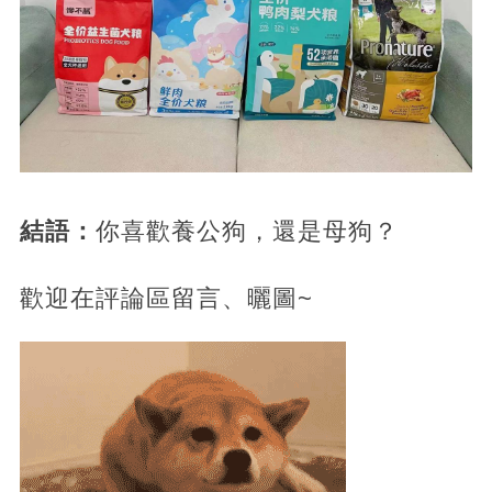
結語：
你喜歡養公狗，還是母狗？
歡迎在評論區留言、曬圖~