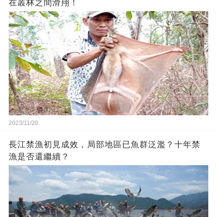
在叢林之間滑翔！
2023/11/20
長江禁漁初見成效，局部地區已魚群泛濫？十年禁
漁是否還繼續？