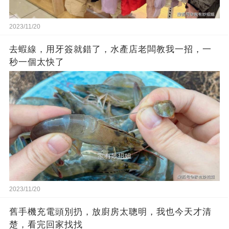
2023/11/20
去蝦線，用牙簽就錯了，水產店老闆教我一招，一
秒一個太快了
2023/11/20
舊手機充電頭別扔，放廚房太聰明，我也今天才清
楚，看完回家找找