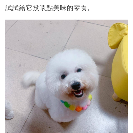
試試給它投喂點美味的零食
。