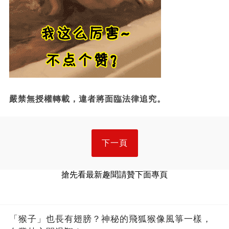
嚴禁無授權轉載，違者將面臨法律追究。
下一頁
搶先看最新趣聞請贊下面專頁
「猴子」也長有翅膀？神秘的飛狐猴像風箏一樣，