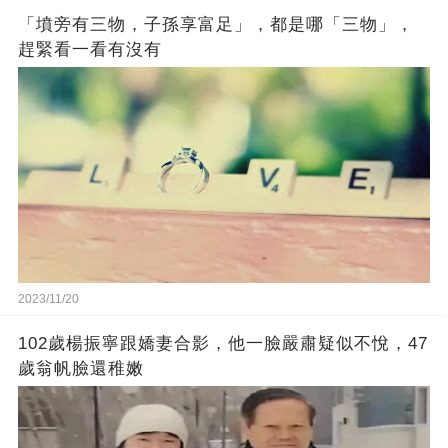
「墳旁有三物，子孫享富足」，都是哪「三物」，
趕緊看一看有沒有
2023/11/20
102歲楊振寧跟嬌妻合影，他一臉嚴肅疑似不悅，47
歲翁帆臉還稚嫩