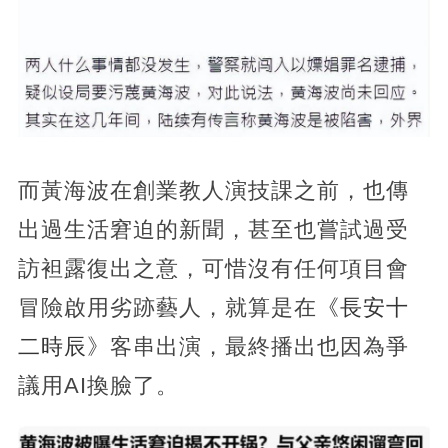
而黃海波在創業教人演技課之前，也傳
出過生活窘迫的新聞，甚至也嘗試過受
訪袒露復出之意，可惜沒有任何項目會
冒險啟用劣跡藝人，就算是在
《長安十
二時辰
》客串出演，最終播出也因為爭
議用AI換臉了。