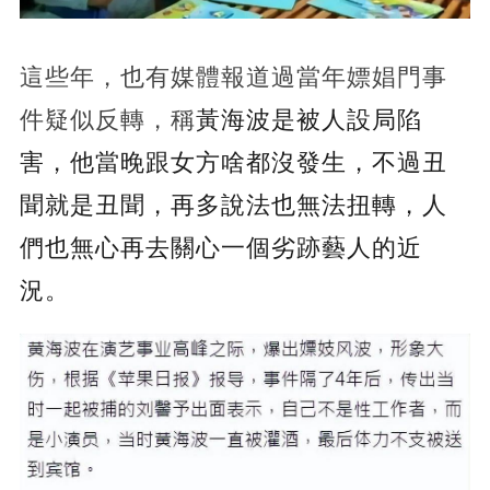
這些年，也有媒體報道過當年嫖娼門事
件疑似反轉，稱
黃海波是被人設局陷
害，他當晚跟女方啥都沒發生，不過丑
聞就是丑聞，再多說法也無法扭轉，人
們也無心再去關心一個劣跡藝人的近
況。