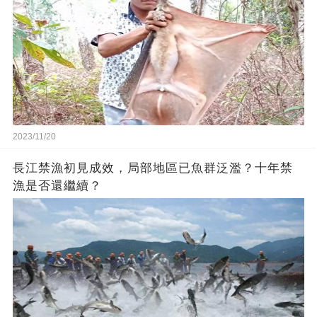
2023/11/20
長江禁漁初見成效，局部地區已魚群泛濫？十年禁
漁是否還繼續？