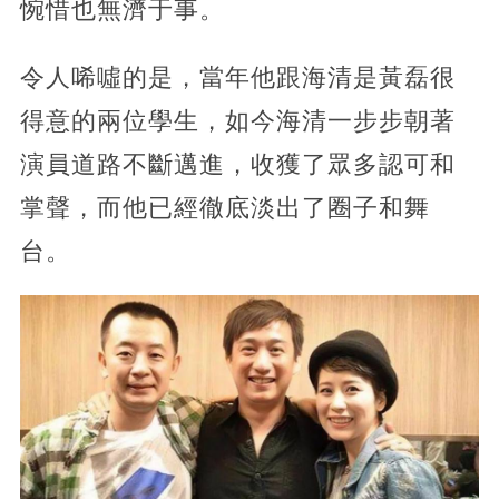
惋惜也無濟于事。
令人唏噓的是，當年他跟海清是黃磊很
得意的兩位學生，如今海清一步步朝著
演員道路不斷邁進，收獲了眾多認可和
掌聲，而他已經徹底淡出了圈子和舞
台。