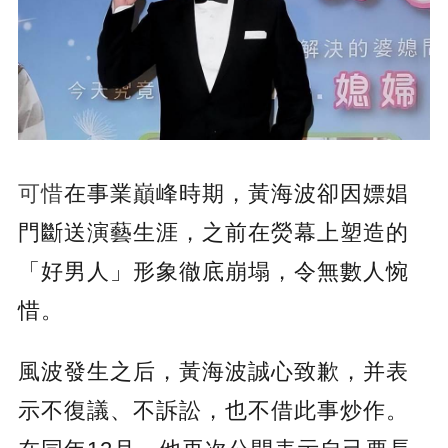
可惜
在事業巔峰時期，黃海波卻因嫖娼
門斷送演藝生涯，之前在熒幕上塑造的
「好男人」形象徹底崩塌，令無數人惋
惜。
風波發生之后，黃海波誠心致歉，并表
示不復議、不訴訟，也不借此事炒作。