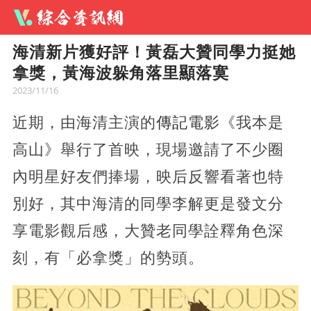
海清新片獲好評！黃磊大贊同學力挺她
拿獎，黃海波躲角落里顯落寞
2023/11/16
近期，由海清主演的
傳記電影
《我本是
高山》舉行了首映，現場邀請了不少圈
內明星好友們捧場，映后反響看著也特
別好，其中海清的同學李解更是發文分
享電影觀后感，大贊老同學詮釋角色深
刻，有「必拿獎」的勢頭。