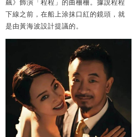
飆》飾演「
程程
」的
曲柵柵。
據說
程程
下線之前，在船上涂抹口紅的鏡頭，就
是由黃海波設計提議的。