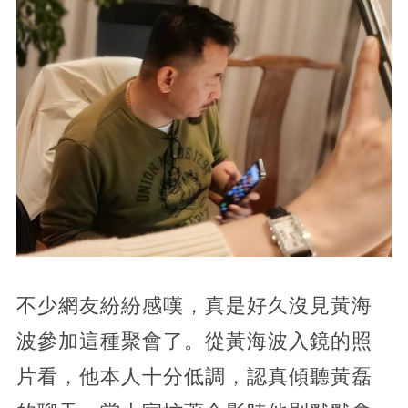
不少網友紛紛感嘆，真是好久沒見黃海
波參加這種聚會了。從黃海波入鏡的照
片看，他本人十分低調，認真傾聽黃磊