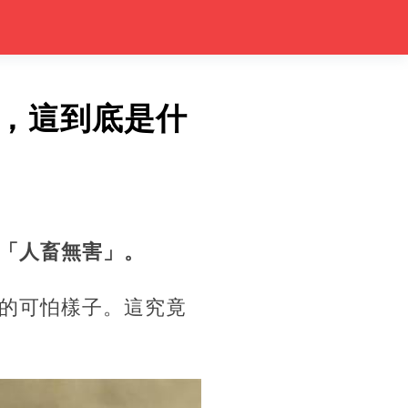
，這到底是什
「人畜無害」。
的可怕樣子。這究竟