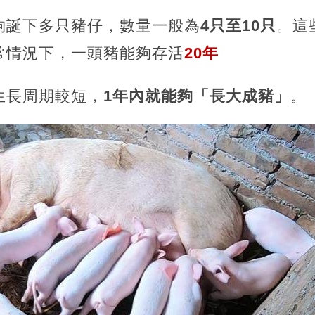
夠誕下多只豬仔，數量一般為
4只至10只
。這
常情況下，一頭豬能夠存活
20年
生長周期較短，
1年內就能夠「長大成豬」
。