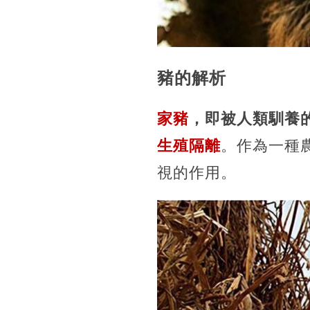
豬的解析
家豬
，即被人類馴養
生殖隔離
。作為一種
視的作用。