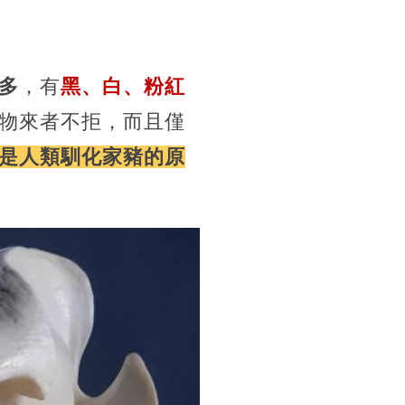
多
，有
黑、白、粉紅
物來者不拒，而且僅
是人類馴化家豬的原