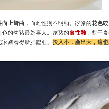
并向上彎曲
，而雌性則不明顯。家豬的
花色較
紅色的幼豬最為喜人。家豬的
食性雜
，對于食
把家豬養得膘肥體壯。
投入小，產出大，這也