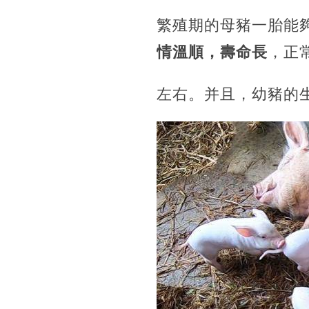
繁殖期的母豬一胎能
情溫順，壽命長
，正
左右。并且，幼豬的