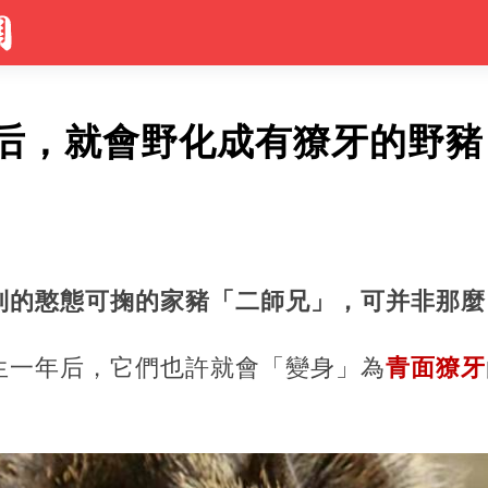
后，就會野化成有獠牙的野豬
到的憨態可掬的家豬「二師兄」，可并非那麼
生一年后，它們也許就會「變身」為
青面獠牙