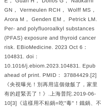
E， Guan H， Dolios G， Nadkarni
GN， Vermeulen RCH， Wolff MS，
Arora M， Genden EM， Petrick LM.
Per- and polyfluoroalkyl substances
(PFAS) exposure and thyroid cancer
risk. EBioMedicine. 2023 Oct 6：
104831. doi：
10.1016/j.ebiom.2023.104831. Epub
ahead of print. PMID： 37884429.[2]
《央視曝光！別再用這個做飯了，家里
有的趕緊丟了！》.上海普陀.2019-06-
10[3]《這樣用不粘鍋=吃"毒"！鐵鍋、不