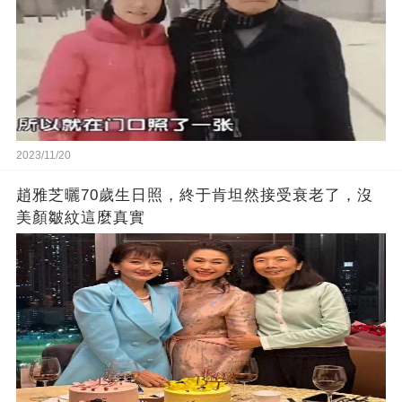
2023/11/20
趙雅芝曬70歲生日照，終于肯坦然接受衰老了，沒
美顏皺紋這麼真實