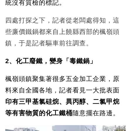
統沒有質檢的標記。
四處打探之下，記者從老闆處得知，這
些廉價鐵鍋都來自上饒縣西部的楓嶺頭
鎮，于是記者驅車前往調查。
2、化工廢鐵，變身「毒鐵鍋」
楓嶺頭鎮聚集著很多五金加工企業，原
料來自全國各地，記者看見一大批表面
印有三甲基氯硅烷、異丙醇、二氯甲烷
等有害物質的化工鐵桶
隨意擺在路邊。