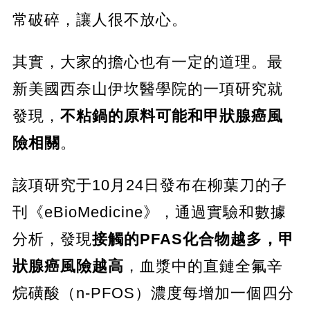
常破碎，讓人很不放心。
其實，大家的擔心也有一定的道理。最
新美國西奈山伊坎醫學院的一項研究就
發現，
不粘鍋的原料可能和甲狀腺癌風
險相關
。
該項研究于10月24日發布在柳葉刀的子
刊《eBioMedicine》，通過實驗和數據
分析，發現
接觸的PFAS化合物越多，甲
狀腺癌風險越高
，血漿中的直鏈全氟辛
烷磺酸（n-PFOS）濃度每增加一個四分