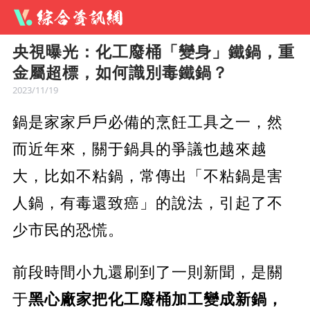
央視曝光：化工廢桶「變身」鐵鍋，重
金屬超標，如何識別毒鐵鍋？
2023/11/19
鍋是家家戶戶必備的烹飪工具之一，然
而近年來，關于鍋具的爭議也越來越
大，比如不粘鍋，常傳出「不粘鍋是害
人鍋，有毒還致癌」的說法，引起了不
少市民的恐慌。
前段時間小九還刷到了一則新聞，是關
于
黑心廠家把化工廢桶加工變成新鍋，