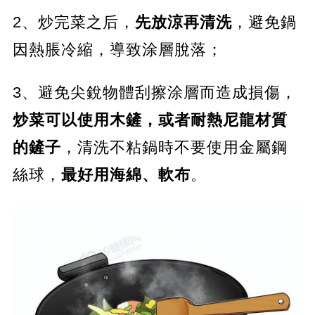
2、炒完菜之后，
先放涼再清洗
，避免鍋
因熱脹冷縮，導致涂層脫落；
3、避免尖銳物體刮擦涂層而造成損傷，
炒菜可以使用木鏟，或者耐熱尼龍材質
的鏟子
，清洗不粘鍋時不要使用金屬鋼
絲球，
最好用海綿、軟布
。