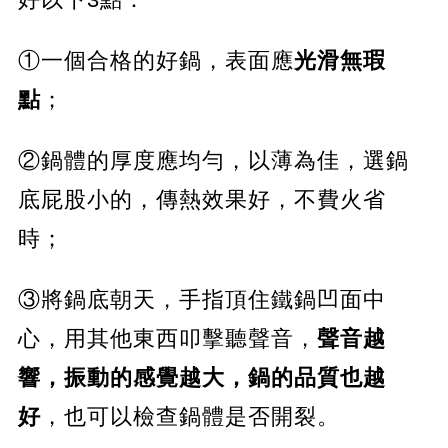
①一個合格的好鍋，表面應
光滑無瑕
點
；
②鍋體的厚度應均勻，以薄為佳，選鍋
底屁股小的，傳熱效果好，不費火省
時；
③將鍋底朝天，手指頂住鐵鍋凹面中
心，用其他東西叩擊聽聲音，
聲音越
響，振動的感覺越大，鍋的品質也越
好
，也可以檢查鍋體是否開裂。