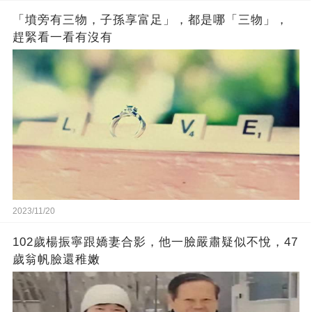
「墳旁有三物，子孫享富足」，都是哪「三物」，
趕緊看一看有沒有
2023/11/20
102歲楊振寧跟嬌妻合影，他一臉嚴肅疑似不悅，47
歲翁帆臉還稚嫩