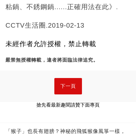
粘鍋、不銹鋼鍋......正確用法在此》.
CCTV生活圈.2019-02-13
未經作者允許授權，禁止轉載
嚴禁無授權轉載，違者將面臨法律追究。
下一頁
搶先看最新趣聞請贊下面專頁
「猴子」也長有翅膀？神秘的飛狐猴像風箏一樣，