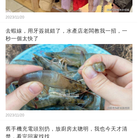
2023/11/20
去蝦線，用牙簽就錯了，水產店老闆教我一招，一
秒一個太快了
2023/11/20
舊手機充電頭別扔，放廚房太聰明，我也今天才清
楚，看完回家找找