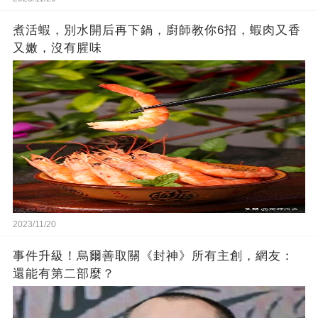
煮活蝦，別水開后再下鍋，廚師教你6招，蝦肉又香
又嫩，沒有腥味
2023/11/20
事件升級！烏爾善取關《封神》所有主創，網友：
還能有第二部麼？