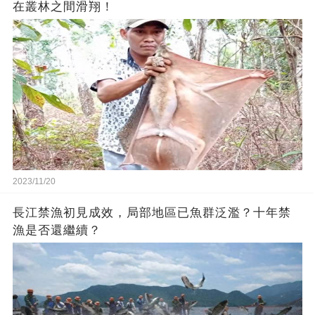
在叢林之間滑翔！
2023/11/20
長江禁漁初見成效，局部地區已魚群泛濫？十年禁
漁是否還繼續？