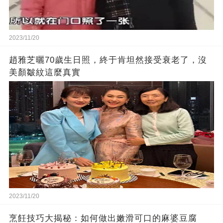
2023/11/20
趙雅芝曬70歲生日照，終于肯坦然接受衰老了，沒
美顏皺紋這麼真實
2023/11/20
烹飪技巧大揭秘：如何做出嫩滑可口的麻婆豆腐