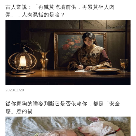
古人常說：「再餓莫吃墳前供，再累莫坐人肉
凳」，人肉凳指的是啥？
2023/11/20
從你家狗的睡姿判斷它是否依賴你，都是「安全
感」惹的禍