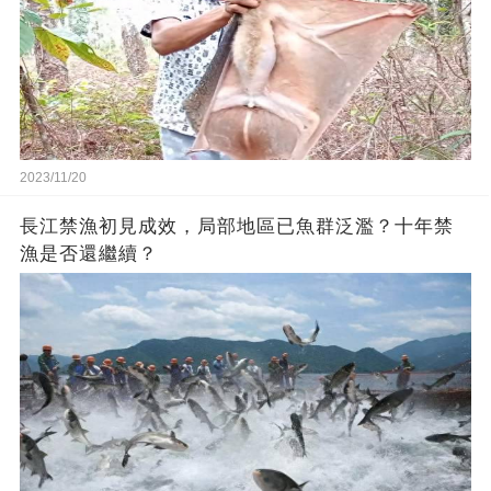
2023/11/20
長江禁漁初見成效，局部地區已魚群泛濫？十年禁
漁是否還繼續？