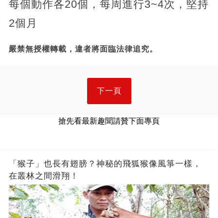
每個動作各20個，每周進行3~4次，堅持
2個月
嚴禁無授權轉載，違者將面臨法律追究。
下一頁
搶先看最新趣聞請贊下面專頁
「猴子」也長有翅膀？神秘的飛狐猴像風箏一樣，
在叢林之間滑翔！