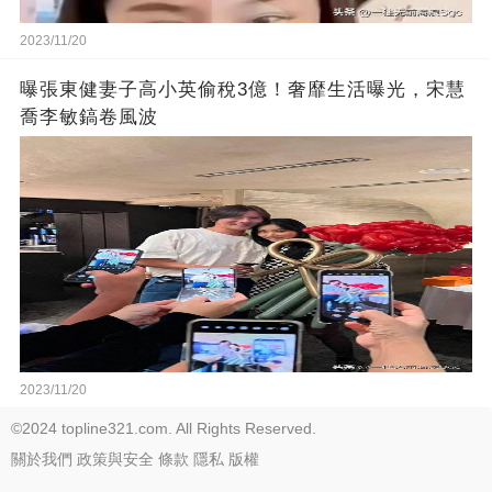
2023/11/20
曝張東健妻子高小英偷稅3億！奢靡生活曝光，宋慧
喬李敏鎬卷風波
2023/11/20
©2024 topline321.com. All Rights Reserved.
關於我們
政策與安全
條款
隱私
版權