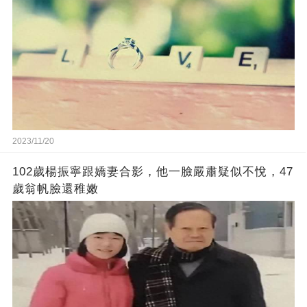
2023/11/20
102歲楊振寧跟嬌妻合影，他一臉嚴肅疑似不悅，47
歲翁帆臉還稚嫩