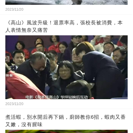
2023/11/20
《高山》風波升級！退票率高，張校長被消費，本
人表情無奈又痛苦
2023/11/20
煮活蝦，別水開后再下鍋，廚師教你6招，蝦肉又香
又嫩，沒有腥味