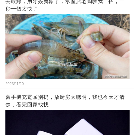
去蝦線，用牙簽就錯了，水產店老闆教我一招，一
秒一個太快了
2023/11/20
舊手機充電頭別扔，放廚房太聰明，我也今天才清
楚，看完回家找找