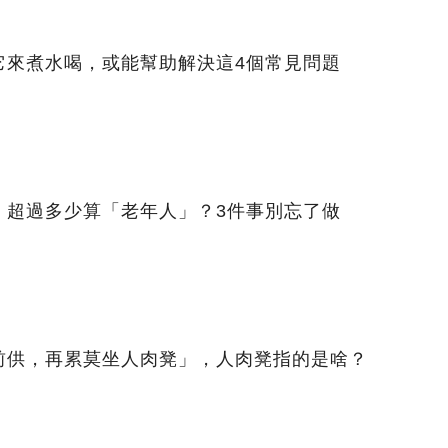
它來煮水喝，或能幫助解決這4個常見問題
，超過多少算「老年人」？3件事別忘了做
前供，再累莫坐人肉凳」，人肉凳指的是啥？