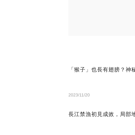
「猴子」也長有翅膀？神
2023/11/20
長江禁漁初見成效，局部