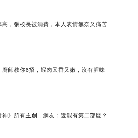
率高，張校長被消費，本人表情無奈又痛苦
，廚師教你6招，蝦肉又香又嫩，沒有腥味
封神》所有主創，網友：還能有第二部麼？