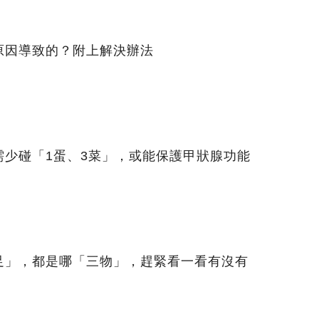
原因導致的？附上解決辦法
需少碰「1蛋、3菜」，或能保護甲狀腺功能
足」，都是哪「三物」，趕緊看一看有沒有