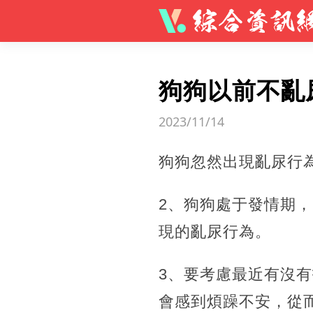
狗狗以前不亂
2023/11/14
狗狗忽然出現亂尿行
2、狗狗處于發情期
現的亂尿行為。
3、要考慮最近有沒
會感到煩躁不安，從