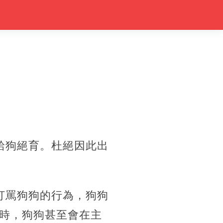
給狗絕育。杜絕因此出
打罵狗狗的行為，狗狗
時，狗狗甚至會在主