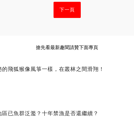
下一頁
搶先看最新趣聞請贊下面專頁
秘的飛狐猴像風箏一樣，在叢林之間滑翔！
地區已魚群泛濫？十年禁漁是否還繼續？