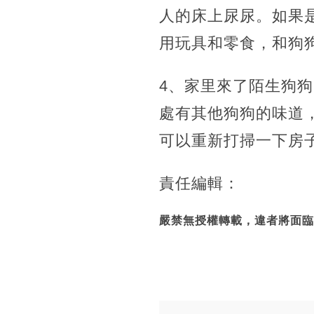
人的床上尿尿。如果
用玩具和零食，和狗
4、家里來了陌生狗
處有其他狗狗的味道
可以重新打掃一下房
責任編輯：
嚴禁無授權轉載，違者將面臨