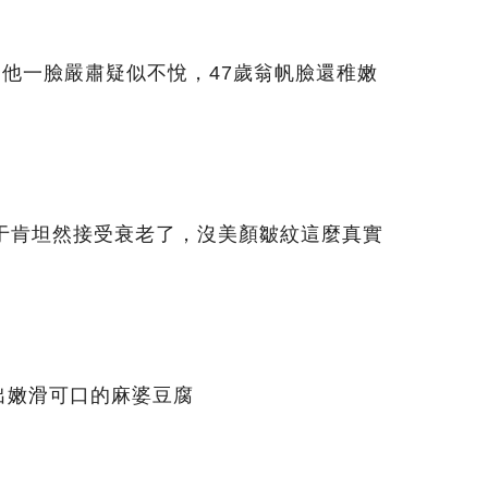
，他一臉嚴肅疑似不悅，47歲翁帆臉還稚嫩
終于肯坦然接受衰老了，沒美顏皺紋這麼真實
出嫩滑可口的麻婆豆腐