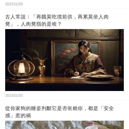
2023/11/20
古人常說：「再餓莫吃墳前供，再累莫坐人肉
凳」，人肉凳指的是啥？
2023/11/20
從你家狗的睡姿判斷它是否依賴你，都是「安全
感」惹的禍