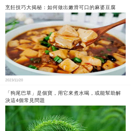
烹飪技巧大揭秘：如何做出嫩滑可口的麻婆豆腐
2023/11/20
「狗尾巴草」是個寶，用它來煮水喝，或能幫助解
決這4個常見問題