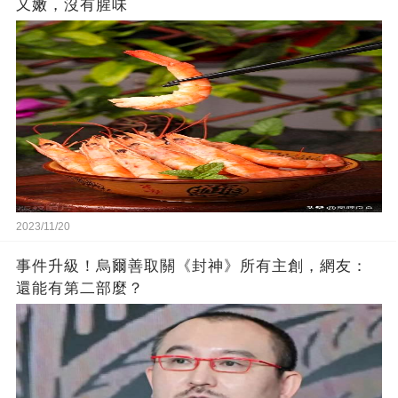
又嫩，沒有腥味
2023/11/20
事件升級！烏爾善取關《封神》所有主創，網友：
還能有第二部麼？