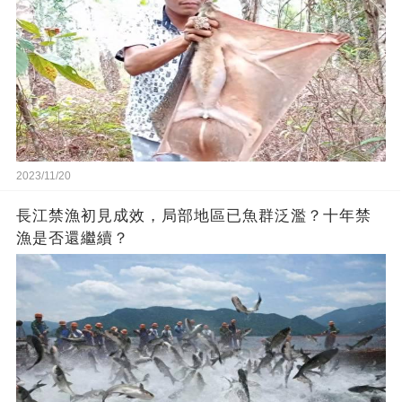
2023/11/20
長江禁漁初見成效，局部地區已魚群泛濫？十年禁
漁是否還繼續？