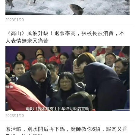
2023/11/20
《高山》風波升級！退票率高，張校長被消費，本
人表情無奈又痛苦
2023/11/20
煮活蝦，別水開后再下鍋，廚師教你6招，蝦肉又香