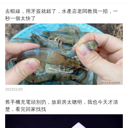
去蝦線，用牙簽就錯了，水產店老闆教我一招，一
秒一個太快了
2023/11/20
舊手機充電頭別扔，放廚房太聰明，我也今天才清
楚，看完回家找找