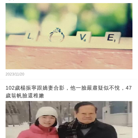
2023/11/20
102歲楊振寧跟嬌妻合影，他一臉嚴肅疑似不悅，47
歲翁帆臉還稚嫩