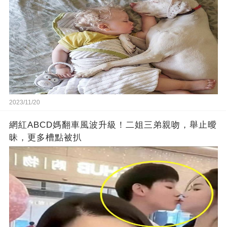
2023/11/20
網紅ABCD媽翻車風波升級！二姐三弟親吻，舉止曖
昧，更多槽點被扒