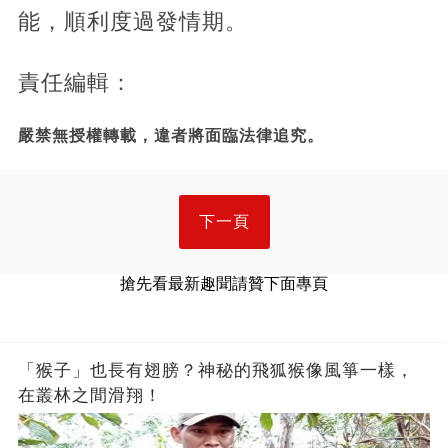
能，順利度過發情期。
責任編輯：
嚴禁無授權轉載，違者將面臨法律追究。
下一頁
搶先看最新趣聞請贊下面專頁
「猴子」也長有翅膀？神秘的飛狐猴像風箏一樣，
在叢林之間滑翔！