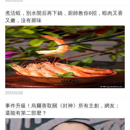
2023/11/20
煮活蝦，別水開后再下鍋，廚師教你6招，蝦肉又香
又嫩，沒有腥味
2023/11/20
事件升級！烏爾善取關《封神》所有主創，網友：
還能有第二部麼？