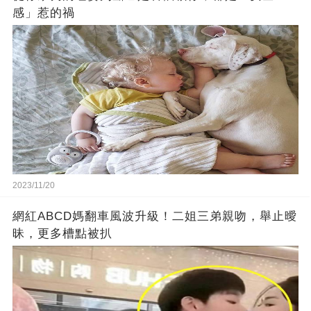
感」惹的禍
2023/11/20
網紅ABCD媽翻車風波升級！二姐三弟親吻，舉止曖
昧，更多槽點被扒