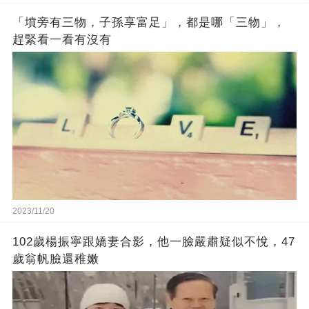
「墳旁有三物，子孫享富足」，都是哪「三物」，
趕緊看一看有沒有
2023/11/20
102歲楊振寧跟嬌妻合影，他一臉嚴肅疑似不悅，47
歲翁帆臉還稚嫩