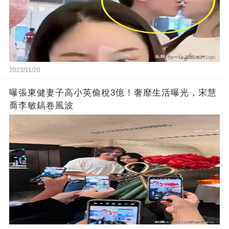
2023/11/20
曝張東健妻子高小英偷稅3億！奢靡生活曝光，宋慧
喬李敏鎬卷風波