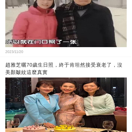
2023/11/20
趙雅芝曬70歲生日照，終于肯坦然接受衰老了，沒
美顏皺紋這麼真實