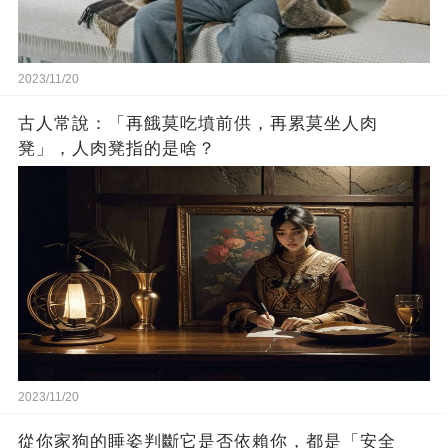
2023/11/20
古人常說：「再餓莫吃墳前供，再累莫坐人肉
凳」，人肉凳指的是啥？
2023/11/20
從你家狗的睡姿判斷它是否依賴你，都是「安全