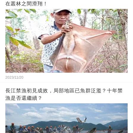
在叢林之間滑翔！
2023/11/20
長江禁漁初見成效，局部地區已魚群泛濫？十年禁
漁是否還繼續？