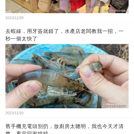
2023/11/20
去蝦線，用牙簽就錯了，水產店老闆教我一招，一
秒一個太快了
2023/11/20
舊手機充電頭別扔，放廚房太聰明，我也今天才清
楚，看完回家找找