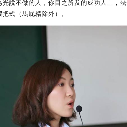
為光說不做的人，你目之所及的成功人士，幾
假把式（馬屁精除外）。