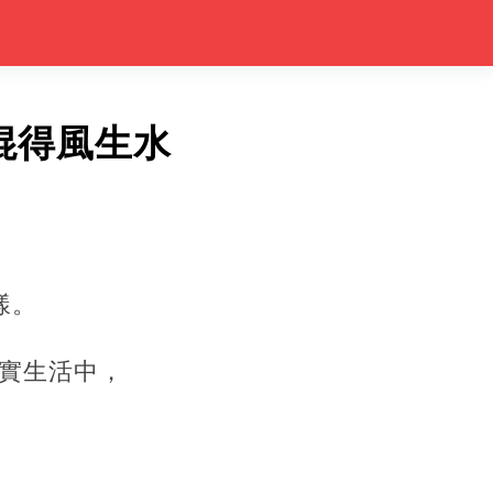
混得風生水
樣。
實生活中，