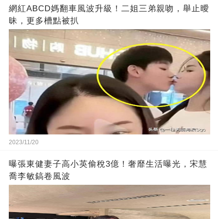
網紅ABCD媽翻車風波升級！二姐三弟親吻，舉止曖
昧，更多槽點被扒
2023/11/20
曝張東健妻子高小英偷稅3億！奢靡生活曝光，宋慧
喬李敏鎬卷風波