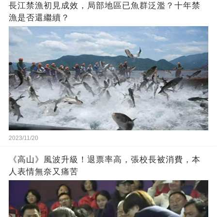
長江禁漁初見成效，局部地區已魚群泛濫？十年禁
漁是否還繼續？
2023/11/20
《高山》風波升級！退票率高，張校長被消費，本
人表情無奈又痛苦