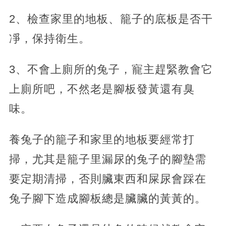
2、檢查家里的地板、籠子的底板是否干
凈，保持衛生。
3、不會上廁所的兔子，寵主趕緊教會它
上廁所吧，不然老是腳板發黃還有臭
味。
養兔子的籠子和家里的地板要經常打
掃，尤其是籠子里漏尿的兔子的腳墊需
要定期清掃，否則臟東西和屎尿會踩在
兔子腳下造成腳板總是臟臟的黃黃的。