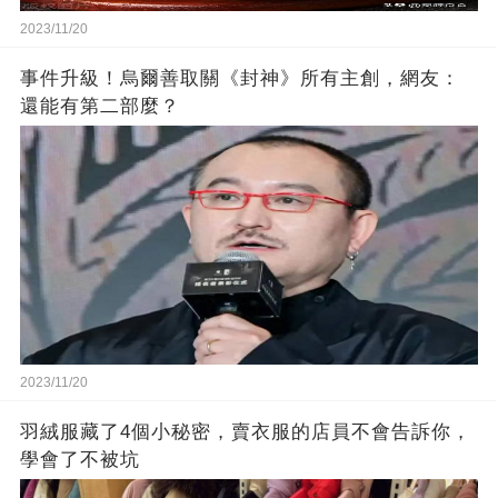
2023/11/20
事件升級！烏爾善取關《封神》所有主創，網友：
還能有第二部麼？
2023/11/20
羽絨服藏了4個小秘密，賣衣服的店員不會告訴你，
學會了不被坑