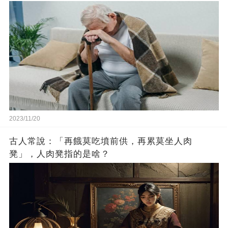
2023/11/20
古人常說：「再餓莫吃墳前供，再累莫坐人肉
凳」，人肉凳指的是啥？