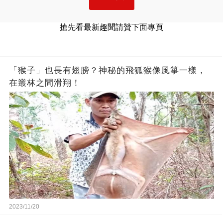
搶先看最新趣聞請贊下面專頁
「猴子」也長有翅膀？神秘的飛狐猴像風箏一樣，
在叢林之間滑翔！
2023/11/20