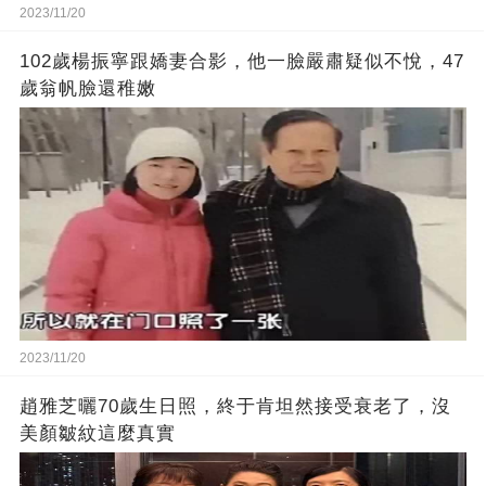
2023/11/20
102歲楊振寧跟嬌妻合影，他一臉嚴肅疑似不悅，47
歲翁帆臉還稚嫩
2023/11/20
趙雅芝曬70歲生日照，終于肯坦然接受衰老了，沒
美顏皺紋這麼真實