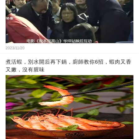
2023/11/20
煮活蝦，別水開后再下鍋，廚師教你6招，蝦肉又香
又嫩，沒有腥味