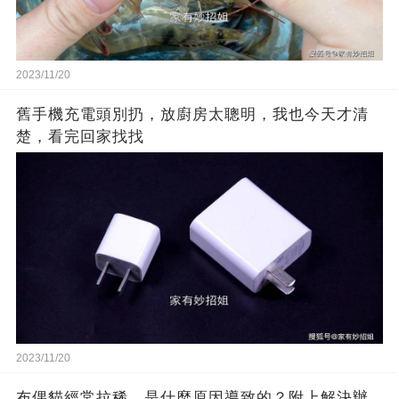
2023/11/20
舊手機充電頭別扔，放廚房太聰明，我也今天才清
楚，看完回家找找
2023/11/20
布偶貓經常拉稀，是什麼原因導致的？附上解決辦