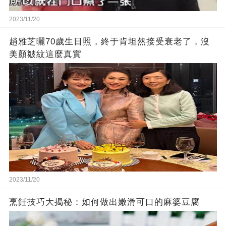
2023/11/20
趙雅芝曬70歲生日照，終于肯坦然接受衰老了，沒
美顏皺紋這麼真實
2023/11/20
烹飪技巧大揭秘：如何做出嫩滑可口的麻婆豆腐