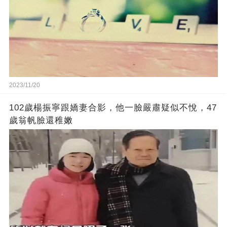
2023/11/20
102歲楊振寧跟嬌妻合影，他一臉嚴肅疑似不悅，47
歲翁帆臉還稚嫩