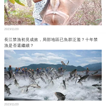
2023/11/20
長江禁漁初見成效，局部地區已魚群泛濫？十年禁
漁是否還繼續？
2023/11/20