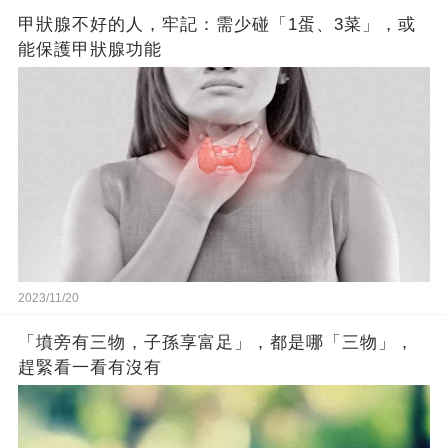
甲狀腺不好的人，牢記：需少碰「1蛋、3菜」，或
能保護甲狀腺功能
2023/11/20
「墳旁有三物，子孫享富足」，都是哪「三物」，
趕緊看一看有沒有