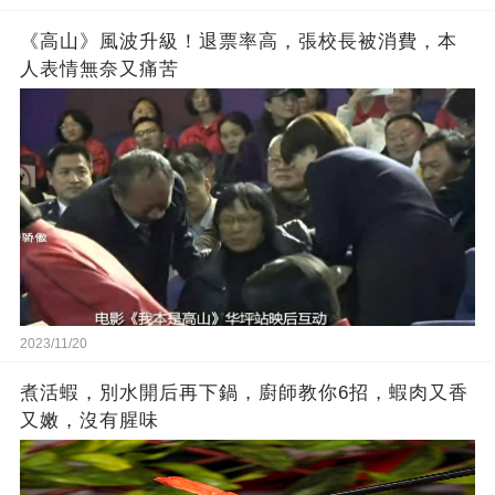
《高山》風波升級！退票率高，張校長被消費，本
人表情無奈又痛苦
2023/11/20
煮活蝦，別水開后再下鍋，廚師教你6招，蝦肉又香
又嫩，沒有腥味