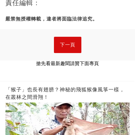
責任編輯：
嚴禁無授權轉載，違者將面臨法律追究。
下一頁
搶先看最新趣聞請贊下面專頁
「猴子」也長有翅膀？神秘的飛狐猴像風箏一樣，
在叢林之間滑翔！