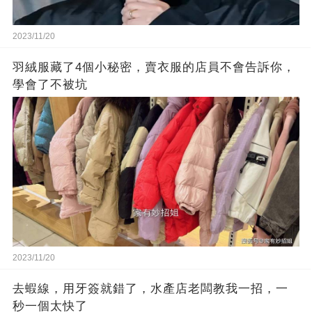
2023/11/20
羽絨服藏了4個小秘密，賣衣服的店員不會告訴你，
學會了不被坑
2023/11/20
去蝦線，用牙簽就錯了，水產店老闆教我一招，一
秒一個太快了