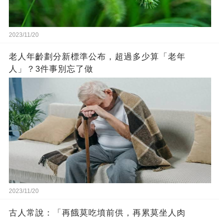
2023/11/20
老人年齡劃分新標準公布，超過多少算「老年
人」？3件事別忘了做
2023/11/20
古人常說：「再餓莫吃墳前供，再累莫坐人肉