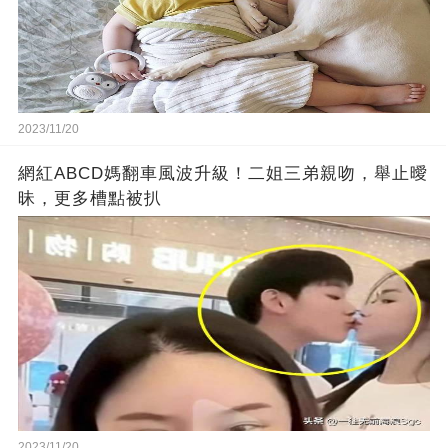
2023/11/20
網紅ABCD媽翻車風波升級！二姐三弟親吻，舉止曖
昧，更多槽點被扒
2023/11/20