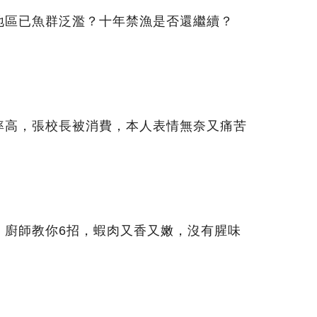
地區已魚群泛濫？十年禁漁是否還繼續？
率高，張校長被消費，本人表情無奈又痛苦
，廚師教你6招，蝦肉又香又嫩，沒有腥味