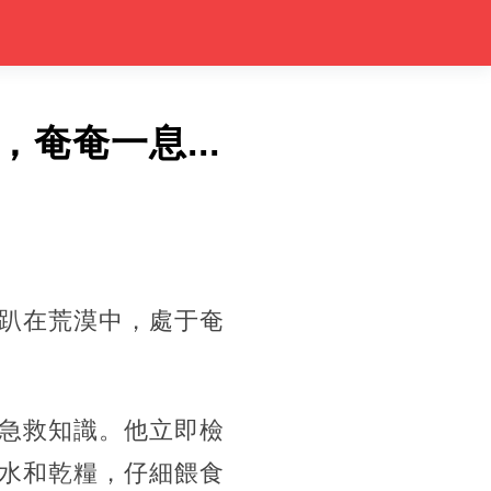
奄奄一息...
趴在荒漠中，處于奄
急救知識。他立即檢
水和乾糧，仔細餵食