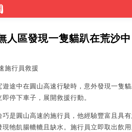
無人區發現一隻貓趴在荒沙中，
速施行員救援
駕遊途中在圓山高速行駛時，意外發現一隻貓
立即停下車子，展開救援行動。
恰巧是圓山高速的施行員，他經驗豐富且具有
發現牠飢腸轆轆且缺水。施行員立即取出飲用