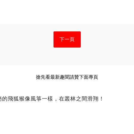
下一頁
搶先看最新趣聞請贊下面專頁
秘的飛狐猴像風箏一樣，在叢林之間滑翔！