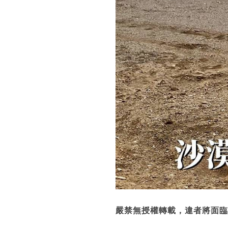
嚴禁無授權轉載，違者將面臨