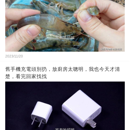
2023/11/20
舊手機充電頭別扔，放廚房太聰明，我也今天才清
楚，看完回家找找