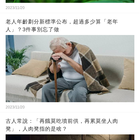
2023/11/20
老人年齡劃分新標準公布，超過多少算「老年
人」？3件事別忘了做
2023/11/20
古人常說：「再餓莫吃墳前供，再累莫坐人肉
凳」，人肉凳指的是啥？