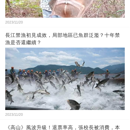
2023/11/20
長江禁漁初見成效，局部地區已魚群泛濫？十年禁
漁是否還繼續？
2023/11/20
《高山》風波升級！退票率高，張校長被消費，本