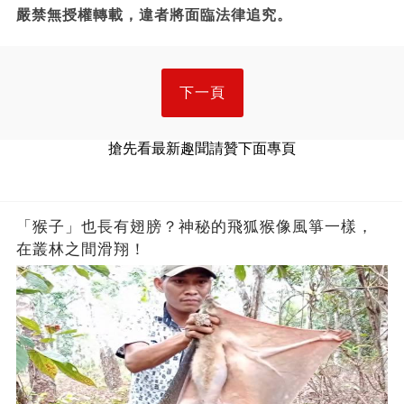
嚴禁無授權轉載，違者將面臨法律追究。
下一頁
搶先看最新趣聞請贊下面專頁
「猴子」也長有翅膀？神秘的飛狐猴像風箏一樣，
在叢林之間滑翔！