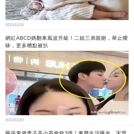
2023/11/20
網紅ABCD媽翻車風波升級！二姐三弟親吻，舉止曖
昧，更多槽點被扒
2023/11/20
曝張東健妻子高小英偷稅3億！奢靡生活曝光，宋慧