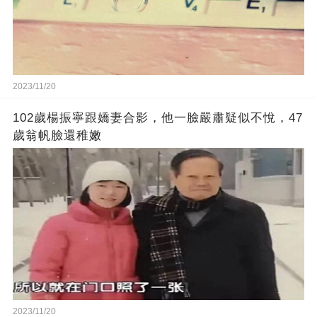
2023/11/20
102歲楊振寧跟嬌妻合影，他一臉嚴肅疑似不悅，47
歲翁帆臉還稚嫩
2023/11/20