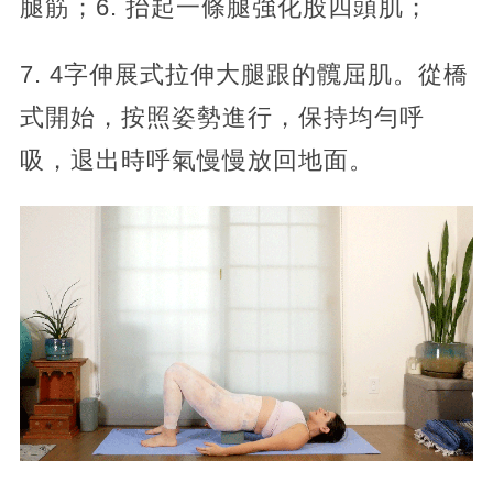
腿筋；6. 抬起一條腿強化股四頭肌；
7. 4字伸展式拉伸大腿跟的髖屈肌。從橋
式開始，按照姿勢進行，保持均勻呼
吸，退出時呼氣慢慢放回地面。