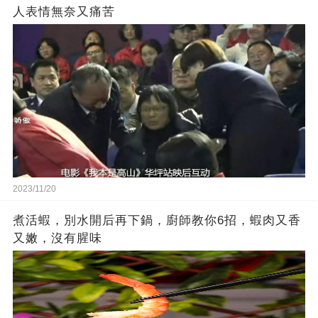
人表情無奈又痛苦
2023/11/20
煮活蝦，別水開后再下鍋，廚師教你6招，蝦肉又香
又嫩，沒有腥味