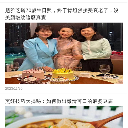
趙雅芝曬70歲生日照，終于肯坦然接受衰老了，沒
美顏皺紋這麼真實
2023/11/20
烹飪技巧大揭秘：如何做出嫩滑可口的麻婆豆腐