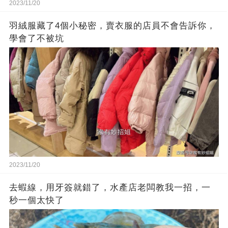
2023/11/20
羽絨服藏了4個小秘密，賣衣服的店員不會告訴你，
學會了不被坑
2023/11/20
去蝦線，用牙簽就錯了，水產店老闆教我一招，一
秒一個太快了