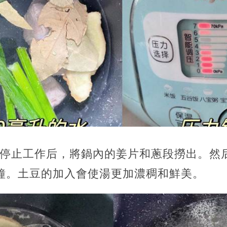
鍋停止工作后，將鍋內的姜片和蔥段撈出。然
分鐘。土豆的加入會使湯更加濃稠和鮮美。