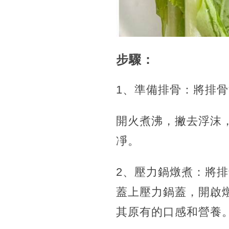
步驟：
1、準備排骨：將排
開火煮沸，撇去浮沫
凈。
2、壓力鍋燉煮：將
蓋上壓力鍋蓋，開啟
其原有的口感和營養