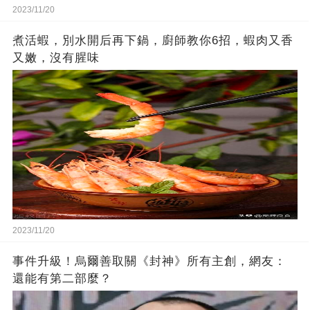
2023/11/20
煮活蝦，別水開后再下鍋，廚師教你6招，蝦肉又香
又嫩，沒有腥味
2023/11/20
事件升級！烏爾善取關《封神》所有主創，網友：
還能有第二部麼？