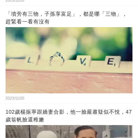
2023/11/20
「墳旁有三物，子孫享富足」，都是哪「三物」，
趕緊看一看有沒有
2023/11/20
102歲楊振寧跟嬌妻合影，他一臉嚴肅疑似不悅，47
歲翁帆臉還稚嫩