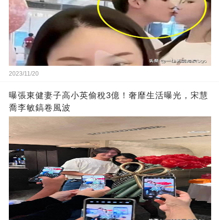
2023/11/20
曝張東健妻子高小英偷稅3億！奢靡生活曝光，宋慧
喬李敏鎬卷風波