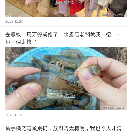
2023/11/20
去蝦線，用牙簽就錯了，水產店老闆教我一招，一
秒一個太快了
2023/11/20
舊手機充電頭別扔，放廚房太聰明，我也今天才清