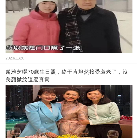
2023/11/20
趙雅芝曬70歲生日照，終于肯坦然接受衰老了，沒
美顏皺紋這麼真實