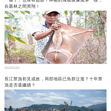
「猴子」也長有翅膀？神秘的飛狐猴像風箏一樣，
在叢林之間滑翔！
2023/11/20
長江禁漁初見成效，局部地區已魚群泛濫？十年禁
漁是否還繼續？