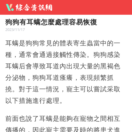
狗狗有耳螨怎麼處理容易恢復
2023/11/17
耳螨是狗狗常見的體表寄生蟲當中的一
種，通常會通過接觸性傳染。狗狗感染
耳螨后會導致耳道內出現大量的黑褐色
分泌物，狗狗耳道瘙癢，表現頻繁抓
撓。對于這一情況，寵主可以嘗試采取
以下措施進行處理。
前面也說了耳螨是能夠在寵物之間相互
傳播的，因此寵主需要及時的將患犬進