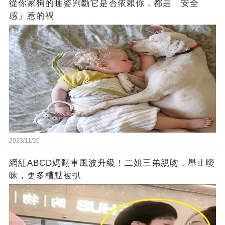
從你家狗的睡姿判斷它是否依賴你，都是「安全
感」惹的禍
2023/11/20
網紅ABCD媽翻車風波升級！二姐三弟親吻，舉止曖
昧，更多槽點被扒